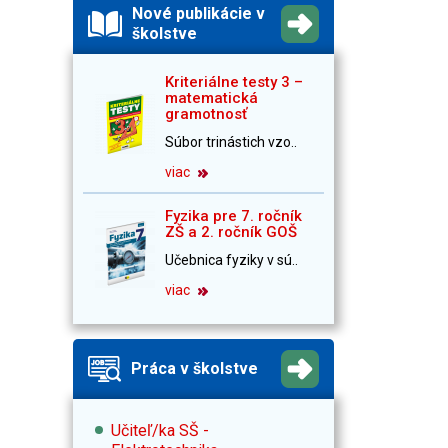
Nové publikácie v
školstve
Kriteriálne testy 3 –
matematická
gramotnosť
Súbor trinástich vzo..
viac
Fyzika pre 7. ročník
ZŠ a 2. ročník GOŠ
Učebnica fyziky v sú..
viac
Práca v školstve
Učiteľ/ka SŠ -