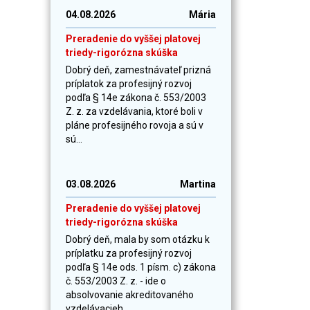
04.08.2026
Mária
Preradenie do vyššej platovej
triedy-rigorózna skúška
Dobrý deň, zamestnávateľ prizná
príplatok za profesijný rozvoj
podľa § 14e zákona č. 553/2003
Z. z. za vzdelávania, ktoré boli v
pláne profesijného rovoja a sú v
sú...
03.08.2026
Martina
Preradenie do vyššej platovej
triedy-rigorózna skúška
Dobrý deň, mala by som otázku k
príplatku za profesijný rozvoj
podľa § 14e ods. 1 písm. c) zákona
č. 553/2003 Z. z. - ide o
absolvovanie akreditovaného
vzdelávacieh...