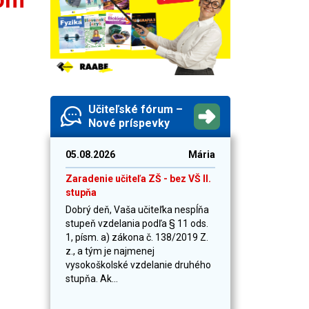
Učiteľské fórum –
Nové príspevky
05.08.2026
Mária
Zaradenie učiteľa ZŠ - bez VŠ II.
stupňa
Dobrý deň, Vaša učiteľka nespĺňa
stupeň vzdelania podľa § 11 ods.
1, písm. a) zákona č. 138/2019 Z.
z., a tým je najmenej
vysokoškolské vzdelanie druhého
stupňa. Ak...