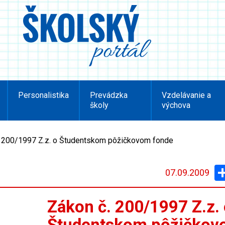
Personalistika
Prevádzka
Vzdelávanie a
školy
výchova
. 200/1997 Z.z. o Študentskom pôžičkovom fonde
07.09.2009
Zákon č. 200/1997 Z.z.
Študentskom pôžičko