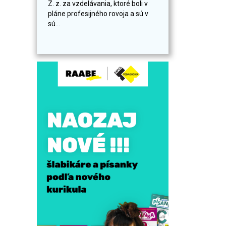
Z. z. za vzdelávania, ktoré boli v
pláne profesijného rovoja a sú v
sú...