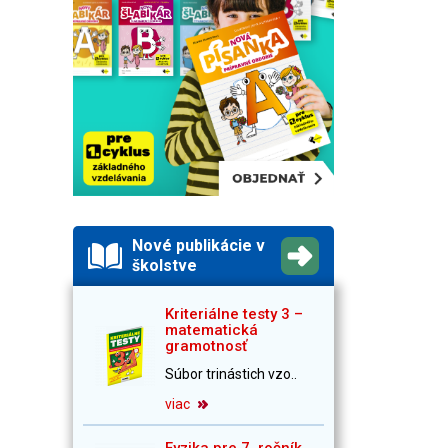
Nové publikácie v
školstve
Kriteriálne testy 3 –
matematická
gramotnosť
Súbor trinástich vzo..
viac
Fyzika pre 7. ročník