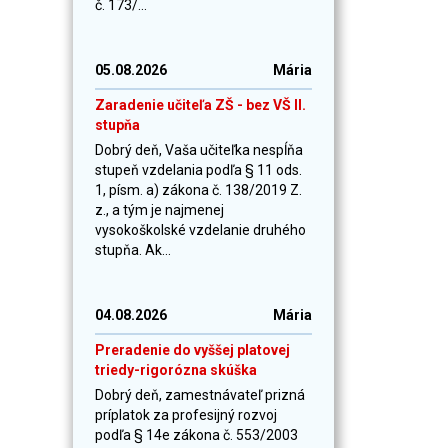
č. 173/...
05.08.2026
Mária
Zaradenie učiteľa ZŠ - bez VŠ II.
stupňa
Dobrý deň, Vaša učiteľka nespĺňa
stupeň vzdelania podľa § 11 ods.
1, písm. a) zákona č. 138/2019 Z.
z., a tým je najmenej
vysokoškolské vzdelanie druhého
stupňa. Ak...
04.08.2026
Mária
Preradenie do vyššej platovej
triedy-rigorózna skúška
Dobrý deň, zamestnávateľ prizná
príplatok za profesijný rozvoj
podľa § 14e zákona č. 553/2003