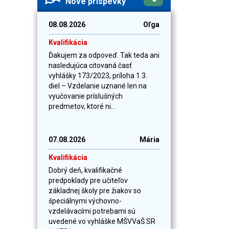
Nové príspevky
08.08.2026
Oľga
Kvalifikácia
Ďakujem za odpoveď. Tak teda ani
nasledujúca citovaná časť
vyhlášky 173/2023, príloha 1 3.
diel – Vzdelanie uznané len na
vyučovanie príslušných
predmetov, ktoré ni...
07.08.2026
Mária
Kvalifikácia
Dobrý deň, kvalifikačné
predpoklady pre učiteľov
základnej školy pre žiakov so
špeciálnymi výchovno-
vzdelávacími potrebami sú
uvedené vo vyhláške MŠVVaŠ SR