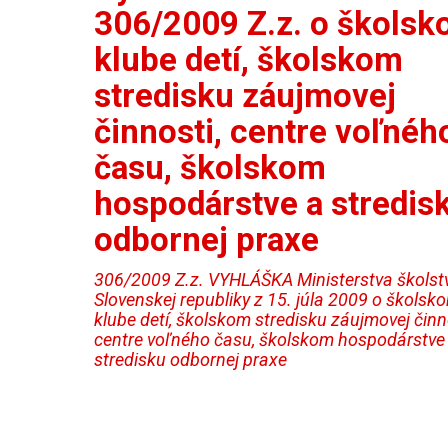
306/2009 Z.z. o škols
klube detí, školskom
stredisku záujmovej
činnosti, centre voľnéh
času, školskom
hospodárstve a stredis
odbornej praxe
306/2009 Z.z. VYHLÁŠKA Ministerstva školst
Slovenskej republiky z 15. júla 2009 o školsk
klube detí, školskom stredisku záujmovej činno
centre voľného času, školskom hospodárstve
stredisku odbornej praxe