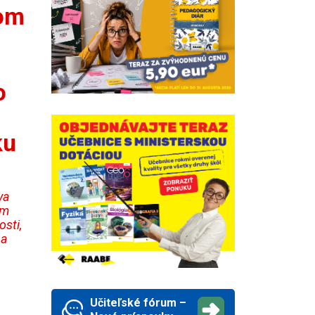
kom
o
ku
va
om
sti,
 a
Učiteľské fórum –