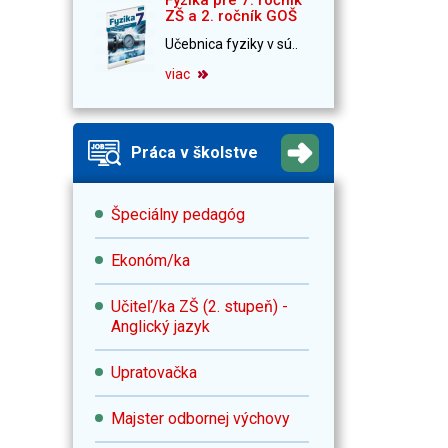
ZŠ a 2. ročník GOŠ
Učebnica fyziky v sú..
viac
Práca v školstve
Špeciálny pedagóg
Ekonóm/ka
Učiteľ/ka ZŠ (2. stupeň) -
Anglický jazyk
Upratovačka
Majster odbornej výchovy