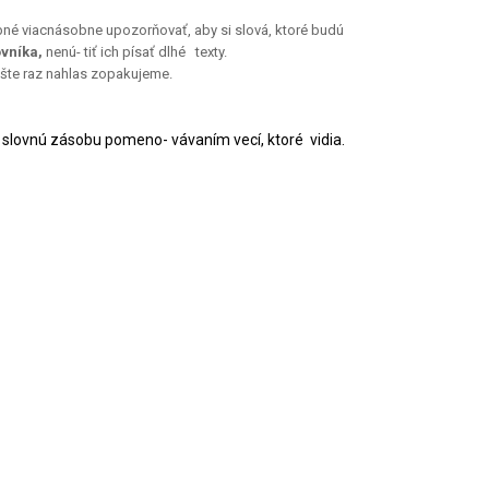
ebné viacnásobne upozorňovať, aby si slová, ktoré budú
ovníka,
nenú- tiť ich písať dlhé texty.
ešte raz nahlas zopakujeme.
 slovnú zásobu pomeno- vávaním vecí, ktoré vidia.