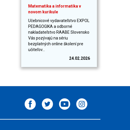
Matematika a informatika v
novom kurikule
Učebnicové vydavateľstvo EXPOL
PEDAGOGIKA a odborné
nakladateľstvo RAABE Slovensko
Vás pozývajú na sériu
bezplatných online školení pre
učiteľov...
24.02.2026