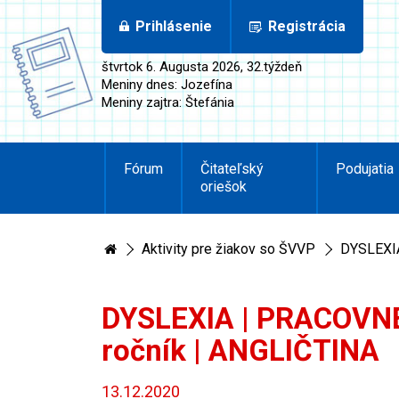
Prihlásenie
Registrácia
štvrtok 6. Augusta 2026, 32.týždeň
Meniny dnes: Jozefína
Meniny zajtra: Štefánia
Fórum
Čitateľský
Podujatia
oriešok
Aktivity pre žiakov so ŠVVP
DYSLEXIA
DYSLEXIA | PRACOVNÉ 
ročník | ANGLIČTINA
13.12.2020