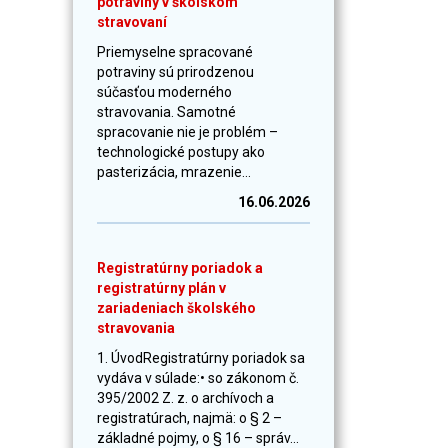
potraviny v školskom
stravovaní
Priemyselne spracované
potraviny sú prirodzenou
súčasťou moderného
stravovania. Samotné
spracovanie nie je problém –
technologické postupy ako
pasterizácia, mrazenie...
16.06.2026
Registratúrny poriadok a
registratúrny plán v
zariadeniach školského
stravovania
1. ÚvodRegistratúrny poriadok sa
vydáva v súlade:• so zákonom č.
395/2002 Z. z. o archívoch a
registratúrach, najmä: o § 2 –
základné pojmy, o § 16 – správ...