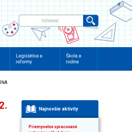
Legislatíva a
Škola a
reformy
rodina
TINA
2.
Najnovšie aktivity
Priemyselne spracované