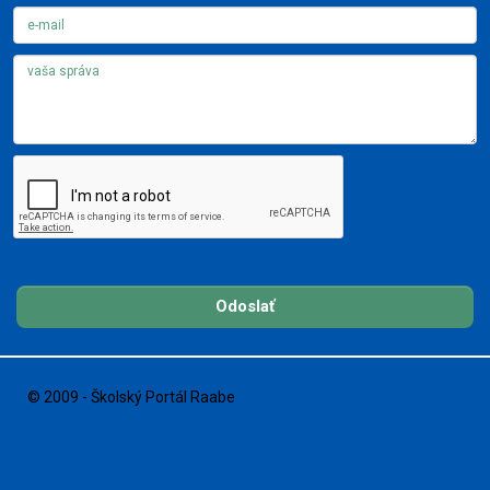
Odoslať
© 2009 - Školský Portál Raabe