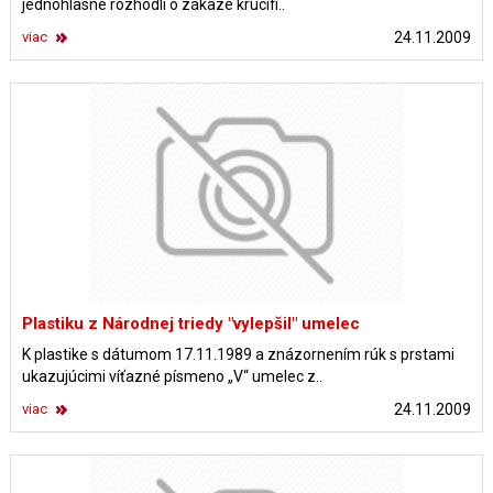
jednohlasne rozhodli o zákaze krucifi..
viac
24.11.2009
Plastiku z Národnej triedy "vylepšil" umelec
K plastike s dátumom 17.11.1989 a znázornením rúk s prstami
ukazujúcimi víťazné písmeno „V“ umelec z..
viac
24.11.2009