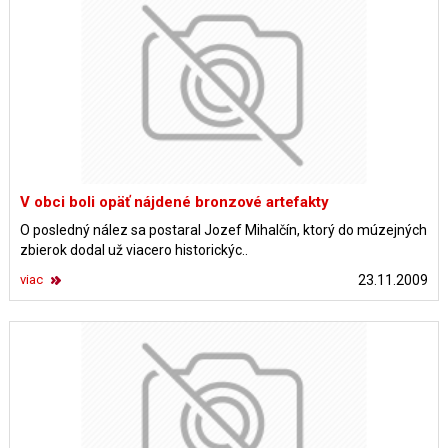
V obci boli opäť nájdené bronzové artefakty
O posledný nález sa postaral Jozef Mihalčín, ktorý do múzejných
zbierok dodal už viacero historickýc..
viac
23.11.2009