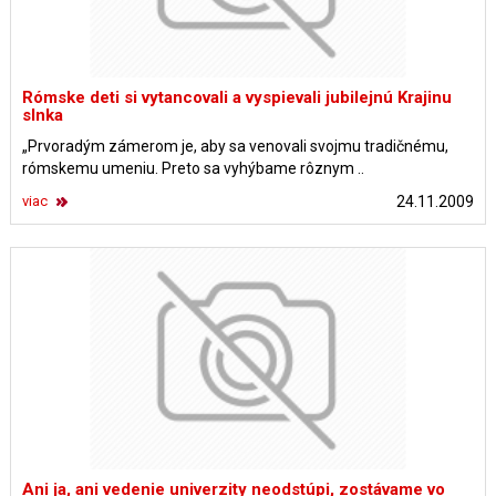
Rómske deti si vytancovali a vyspievali jubilejnú Krajinu
slnka
„Prvoradým zámerom je, aby sa venovali svojmu tradičnému,
rómskemu umeniu. Preto sa vyhýbame rôznym ..
viac
24.11.2009
Ani ja, ani vedenie univerzity neodstúpi, zostávame vo