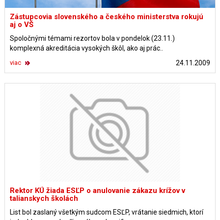
Zástupcovia slovenského a českého ministerstva rokujú
aj o VŠ
Spoločnými témami rezortov bola v pondelok (23.11.)
komplexná akreditácia vysokých škôl, ako aj prác..
viac
24.11.2009
Rektor KÚ žiada ESĽP o anulovanie zákazu krížov v
talianskych školách
List bol zaslaný všetkým sudcom ESĽP, vrátanie siedmich, ktorí