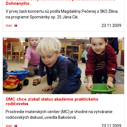
Dohnányiho
V prvej časti koncertu sú podľa Magdalény Pečenej z ŠKO Žilina
na programe Spomienky op. 25 Jána Cik..
viac
23.11.2009
ÚMC chce získať status akadémie praktického
rodičovstva
Prostredie materských centier (MC) je vhodné na vytváranie
rodičovských diskusií, uviedla Bakošová. ..
viac
23.11.2009