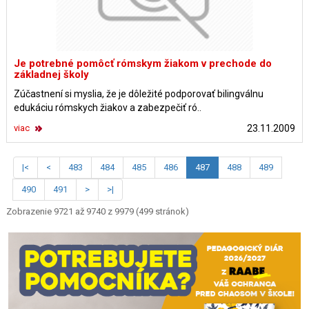
Je potrebné pomôcť rómskym žiakom v prechode do
základnej školy
Zúčastnení si myslia, že je dôležité podporovať bilingválnu
edukáciu rómskych žiakov a zabezpečiť ró..
viac
23.11.2009
|<
<
483
484
485
486
487
488
489
490
491
>
>|
Zobrazenie 9721 až 9740 z 9979 (499 stránok)