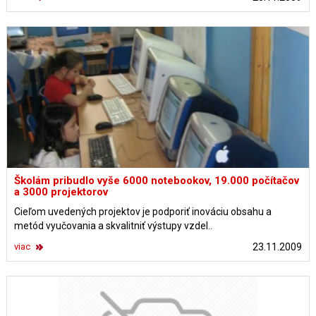
Školám pribudlo vyše 6000 notebookov, 19.000 počítačov
a 3000 projektorov
Cieľom uvedených projektov je podporiť inováciu obsahu a
metód vyučovania a skvalitniť výstupy vzdel..
viac
23.11.2009