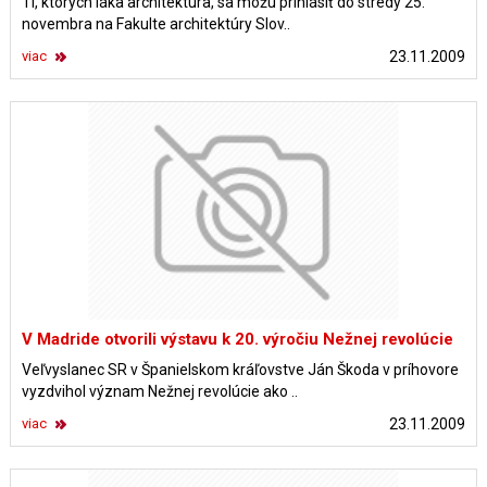
Tí, ktorých láka architektúra, sa môžu prihlásiť do stredy 25.
novembra na Fakulte architektúry Slov..
viac
23.11.2009
V Madride otvorili výstavu k 20. výročiu Nežnej revolúcie
Veľvyslanec SR v Španielskom kráľovstve Ján Škoda v príhovore
vyzdvihol význam Nežnej revolúcie ako ..
viac
23.11.2009