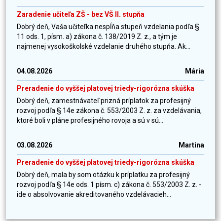
Zaradenie učiteľa ZŠ - bez VŠ II. stupňa
Dobrý deň, Vaša učiteľka nespĺňa stupeň vzdelania podľa §
11 ods. 1, písm. a) zákona č. 138/2019 Z. z., a tým je
najmenej vysokoškolské vzdelanie druhého stupňa. Ak...
04.08.2026
Mária
Preradenie do vyššej platovej triedy-rigorózna skúška
Dobrý deň, zamestnávateľ prizná príplatok za profesijný
rozvoj podľa § 14e zákona č. 553/2003 Z. z. za vzdelávania,
ktoré boli v pláne profesijného rovoja a sú v sú...
03.08.2026
Martina
Preradenie do vyššej platovej triedy-rigorózna skúška
Dobrý deň, mala by som otázku k príplatku za profesijný
rozvoj podľa § 14e ods. 1 písm. c) zákona č. 553/2003 Z. z. -
ide o absolvovanie akreditovaného vzdelávacieh...