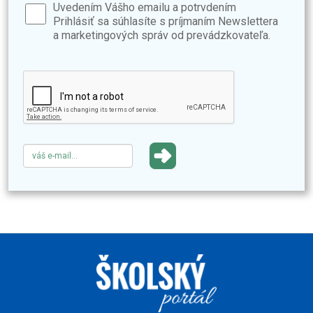
Uvedením Vášho emailu a potrvdením
Prihlásiť sa súhlasíte s príjmaním Newslettera
a marketingových správ od prevádzkovateľa.