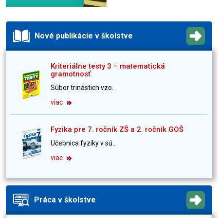
Nové publikácie v školstve
Kriteriálne testy 3 – matematická
gramotnosť
Súbor trinástich vzo..
viac
Fyzika pre 7. ročník ZŠ a 2. ročník GOŠ
Učebnica fyziky v sú..
viac
Práca v školstve