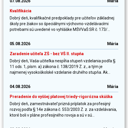
07.08.2026
Mária
Kvalifikácia
Dobrý deň, kvalifikačné predpoklady pre učiteľov základnej
školy pre žiakov so špeciálnymi výchovno-vzdelávacími
potrebami sú uvedené vo vyhláške MŠVVaŠ SR č. 173/...
05.08.2026
Mária
Zaradenie učiteľa ZŠ - bez VŠ II. stupňa
Dobrý deň, Vaša učiteľka nespĺňa stupeň vzdelania podľa §
11 ods. 1, písm. a) zákona č. 138/2019 Z. z., a tým je
najmenej vysokoškolské vzdelanie druhého stupňa. Ak...
04.08.2026
Mária
Preradenie do vyššej platovej triedy-rigorózna skúška
Dobrý deň, zamestnávateľ prizná príplatok za profesijný
rozvoj podľa § 14e zákona č. 553/2003 Z. z. za vzdelávania,
ktoré boli v pláne profesijného rovoja a sú v sú...