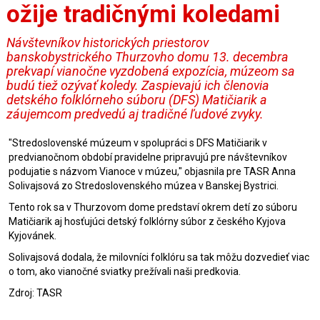
ožije tradičnými koledami
Návštevníkov historických priestorov
banskobystrického Thurzovho domu 13. decembra
prekvapí vianočne vyzdobená expozícia, múzeom sa
budú tiež ozývať koledy. Zaspievajú ich členovia
detského folklórneho súboru (DFS) Matičiarik a
záujemcom predvedú aj tradičné ľudové zvyky.
"Stredoslovenské múzeum v spolupráci s DFS Matičiarik v
predvianočnom období pravidelne pripravujú pre návštevníkov
podujatie s názvom Vianoce v múzeu," objasnila pre TASR Anna
Solivajsová zo Stredoslovenského múzea v Banskej Bystrici.
Tento rok sa v Thurzovom dome predstaví okrem detí zo súboru
Matičiarik aj hosťujúci detský folklórny súbor z českého Kyjova
Kyjovánek.
Solivajsová dodala, že milovníci folklóru sa tak môžu dozvedieť viac
o tom, ako vianočné sviatky prežívali naši predkovia.
Zdroj: TASR