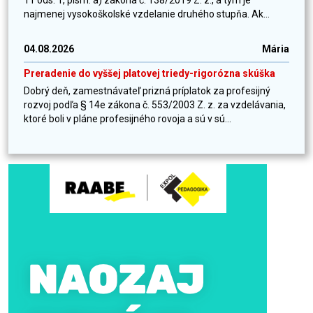
11 ods. 1, písm. a) zákona č. 138/2019 Z. z., a tým je
najmenej vysokoškolské vzdelanie druhého stupňa. Ak...
04.08.2026
Mária
Preradenie do vyššej platovej triedy-rigorózna skúška
Dobrý deň, zamestnávateľ prizná príplatok za profesijný
rozvoj podľa § 14e zákona č. 553/2003 Z. z. za vzdelávania,
ktoré boli v pláne profesijného rovoja a sú v sú...