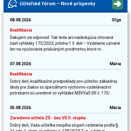
Učiteľské fórum – Nové príspevky
08.08.2026
Oľga
Kvalifikácia
Ďakujem za odpoveď. Tak teda ani nasledujúca citovaná
časť vyhlášky 173/2023, príloha 1 3. diel – Vzdelanie uznané
len na vyučovanie príslušných predmetov, ktoré ni...
07.08.2026
Mária
Kvalifikácia
Dobrý deň, kvalifikačné predpoklady pre učiteľov základnej
školy pre žiakov so špeciálnymi výchovno-vzdelávacími
potrebami sú uvedené vo vyhláške MŠVVaŠ SR č. 173/...
05.08.2026
Mária
Zaradenie učiteľa ZŠ - bez VŠ II. stupňa
Dobrý deň, Vaša učiteľka nespĺňa stupeň vzdelania podľa §