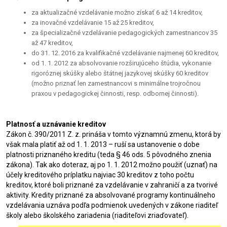
za aktualizačné vzdelávanie možno získať 6 až 14 kreditov,
za inovačné vzdelávanie 15 až 25 kreditov,
za špecializačné vzdelávanie pedagogických zamestnancov 35
až 47 kreditov,
do 31. 12. 2016 za kvalifikačné vzdelávanie najmenej 60 kreditov,
od 1. 1. 2012 za absolvovanie rozširujúceho štúdia, vykonanie
rigoróznej skúšky alebo štátnej jazykovej skúšky 60 kreditov
(možno priznať len zamestnancovi s minimálne trojročnou
praxou v pedagogickej činnosti, resp. odbornej činnosti).
Platnosť a uznávanie kreditov
Zákon č. 390/2011 Z. z. prináša v tomto významnú zmenu, ktorá by
však mala platiť až od 1. 1. 2013 – ruší sa ustanovenie o dobe
platnosti priznaného kreditu (teda § 46 ods. 5 pôvodného znenia
zákona). Tak ako doteraz, aj po 1. 1. 2012 možno použiť (uznať) na
účely kreditového príplatku najviac 30 kreditov z toho počtu
kreditov, ktoré boli priznané za vzdelávanie v zahraničí a za tvorivé
aktivity. Kredity priznané za absolvované programy kontinuálneho
vzdelávania uznáva podľa podmienok uvedených v zákone riaditeľ
školy alebo školského zariadenia (riaditeľovi zriaďovateľ).