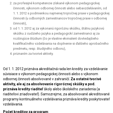
za profesijné kompetencie získané výkonom pedagogickej
činnosti, výkonom odbornej činnosti alebo sebavzdelávaním, od
1. 1. 2012 s podmienkou najmenej trojročnej praxe v pedagogickej
činnosti (u odborných zamestnancov trojročnej praxe v odbornej
činnosti),
od 1. 1. 2012 aj za vykonanú rigoróznu skúšku, štátnu jazykovú
skúšku z cudzieho jazyka a pedagogickí zamestnanci aj za
rozširujúce štúdium (čo je vlastne ekvivalent dovtedajšieho
kvalifikačného vzdelávania na doplnenie si ďalšieho aprobačného
predmetu, resp. študijného odboru),
priznaním za tvorivé aktivity.
Od 1. 1. 2012 priznáva akreditačná rada len kredity za vzdelávanie
súvisiace s výkonom pedagogickej činnosti alebo s výkonom
odbornej činnosti absolvované v zahraničí.
Za ostatné tvorivé
aktivity, ale aj
za absolvovanie rigoróznej skúšky a pod.
priznáva kredity riaditeľ
školy alebo školského zariadenia (a
riaditeľovi zriaďovateľ). Samozrejme, za absolvované akreditované
programy kontinuálneho vzdelávania priznáva kredity poskytovateľ
vzdelávania.
Počet kreditov za program
: