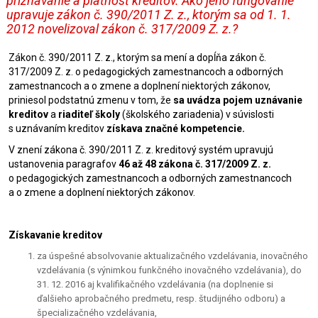
priznávanie a platnosť kreditov. Ako jeho fungovanie
upravuje zákon č. 390/2011 Z. z., ktorým sa od 1. 1.
2012 novelizoval zákon č. 317/2009 Z. z.?
Zákon č. 390/2011 Z. z., ktorým sa mení a dopĺňa zákon č.
317/2009 Z. z. o pedagogických zamestnancoch a odborných
zamestnancoch a o zmene a doplnení niektorých zákonov,
priniesol podstatnú zmenu v tom, že
sa uvádza pojem uznávanie
kreditov
a
riaditeľ školy
(školského zariadenia) v súvislosti
s uznávaním kreditov
získava značné kompetencie.
V znení zákona č. 390/2011 Z. z. kreditový systém upravujú
ustanovenia paragrafov
46 až 48 zákona č. 317/2009
Z. z.
o pedagogických zamestnancoch a odborných zamestnancoch
a o zmene a doplnení niektorých zákonov.
Získavanie kreditov
za úspešné absolvovanie aktualizačného vzdelávania, inovačného
vzdelávania (s výnimkou funkčného inovačného vzdelávania), do
31. 12. 2016 aj kvalifikačného vzdelávania (na doplnenie si
ďalšieho aprobačného predmetu, resp. študijného odboru) a
špecializačného vzdelávania,