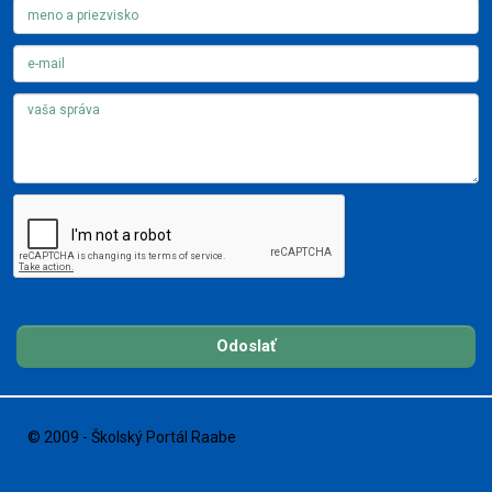
Odoslať
© 2009 - Školský Portál Raabe