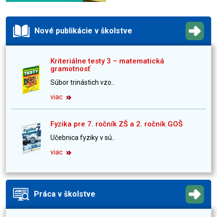
Nové publikácie v školstve
Kriteriálne testy 3 – matematická
gramotnosť
Súbor trinástich vzo..
viac
Fyzika pre 7. ročník ZŠ a 2. ročník GOŠ
Učebnica fyziky v sú..
viac
Práca v školstve