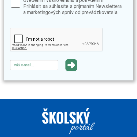
Uvedením Vášho emailu a potrvdením
Prihlásiť sa súhlasíte s príjmaním Newslettera
a marketingových správ od prevádzkovateľa.