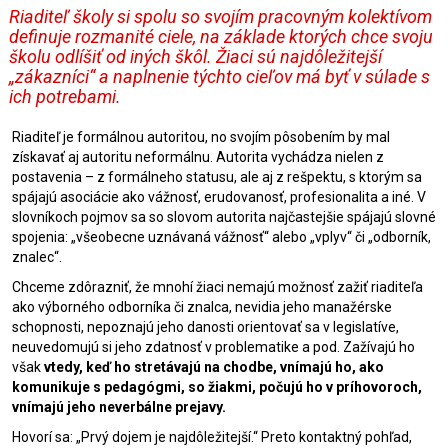
Riaditeľ školy si spolu so svojím pracovným kolektívom
definuje rozmanité ciele, na základe ktorých chce svoju
školu odlíšiť od iných škôl. Žiaci sú najdôležitejší
„zákazníci“ a naplnenie týchto cieľov má byť v súlade s
ich potrebami.
Riaditeľ je formálnou autoritou, no svojím pôsobením by mal
získavať aj autoritu neformálnu. Autorita vychádza nielen z
postavenia – z formálneho statusu, ale aj z rešpektu, s ktorým sa
spájajú asociácie ako vážnosť, erudovanosť, profesionalita a iné. V
slovníkoch pojmov sa so slovom autorita najčastejšie spájajú slovné
spojenia: „všeobecne uznávaná vážnosť“ alebo „vplyv“ či „odborník,
znalec“.
Chceme zdôrazniť, že mnohí žiaci nemajú možnosť zažiť riaditeľa
ako výborného odborníka či znalca, nevidia jeho manažérske
schopnosti, nepoznajú jeho danosti orientovať sa v legislatíve,
neuvedomujú si jeho zdatnosť v problematike a pod. Zažívajú ho
však
vtedy, keď ho stretávajú na chodbe, vnímajú ho, ako
komunikuje s pedagógmi, so žiakmi, počujú ho v príhovoroch,
vnímajú jeho neverbálne prejavy.
Hovorí sa: „Prvý dojem je najdôležitejší.“ Preto kontaktný pohľad,