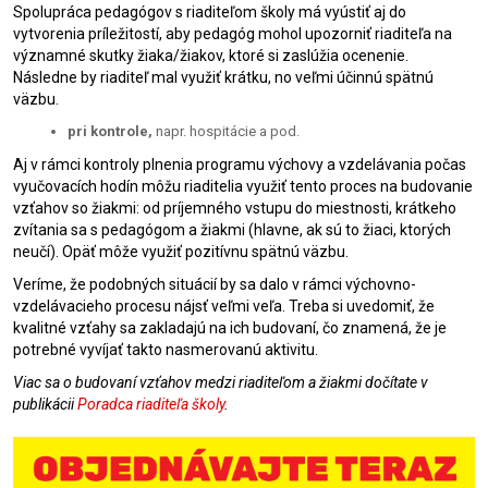
Spolupráca pedagógov s riaditeľom školy má vyústiť aj do
vytvorenia príležitostí, aby pedagóg mohol upozorniť riaditeľa na
významné skutky žiaka/žiakov, ktoré si zaslúžia ocenenie.
Následne by riaditeľ mal využiť krátku, no veľmi účinnú spätnú
väzbu.
pri kontrole,
napr. hospitácie a pod.
Aj v rámci kontroly plnenia programu výchovy a vzdelávania počas
vyučovacích hodín môžu riaditelia využiť tento proces na budovanie
vzťahov so žiakmi: od príjemného vstupu do miestnosti, krátkeho
zvítania sa s pedagógom a žiakmi (hlavne, ak sú to žiaci, ktorých
neučí). Opäť môže využiť pozitívnu spätnú väzbu.
Veríme, že podobných situácií by sa dalo v rámci výchovno-
vzdelávacieho procesu nájsť veľmi veľa. Treba si uvedomiť, že
kvalitné vzťahy sa zakladajú na ich budovaní, čo znamená, že je
potrebné vyvíjať takto nasmerovanú aktivitu.
Viac sa o budovaní vzťahov medzi riaditeľom a žiakmi dočítate v
publikácii
Poradca riaditeľa školy
.