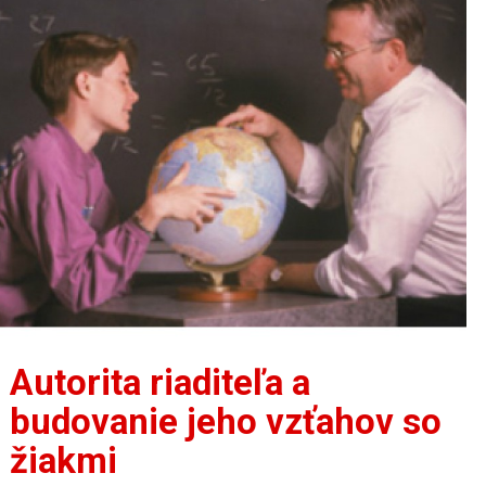
Autorita riaditeľa a
budovanie jeho vzťahov so
žiakmi