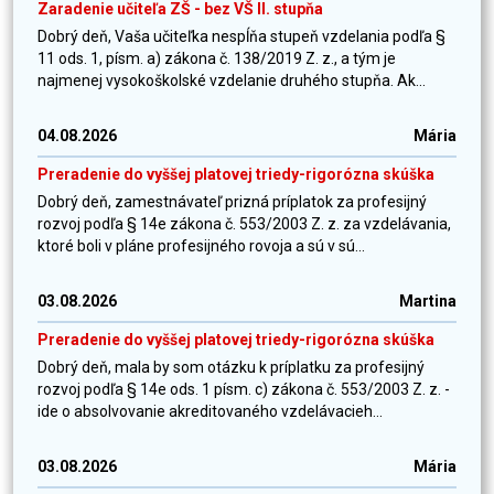
Zaradenie učiteľa ZŠ - bez VŠ II. stupňa
Dobrý deň, Vaša učiteľka nespĺňa stupeň vzdelania podľa §
11 ods. 1, písm. a) zákona č. 138/2019 Z. z., a tým je
najmenej vysokoškolské vzdelanie druhého stupňa. Ak...
04.08.2026
Mária
Preradenie do vyššej platovej triedy-rigorózna skúška
Dobrý deň, zamestnávateľ prizná príplatok za profesijný
rozvoj podľa § 14e zákona č. 553/2003 Z. z. za vzdelávania,
ktoré boli v pláne profesijného rovoja a sú v sú...
03.08.2026
Martina
Preradenie do vyššej platovej triedy-rigorózna skúška
Dobrý deň, mala by som otázku k príplatku za profesijný
rozvoj podľa § 14e ods. 1 písm. c) zákona č. 553/2003 Z. z. -
ide o absolvovanie akreditovaného vzdelávacieh...
03.08.2026
Mária