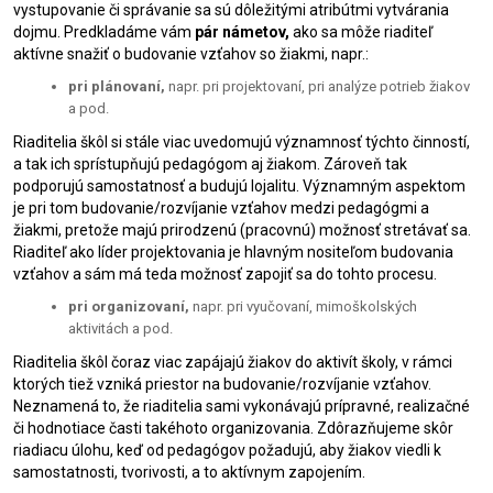
vystupovanie či správanie sa sú dôležitými atribútmi vytvárania
dojmu. Predkladáme vám
pár námetov,
ako sa môže riaditeľ
aktívne snažiť o budovanie vzťahov so žiakmi, napr.:
pri plánovaní,
napr. pri projektovaní, pri analýze potrieb žiakov
a pod.
Riaditelia škôl si stále viac uvedomujú významnosť týchto činností,
a tak ich sprístupňujú pedagógom aj žiakom. Zároveň tak
podporujú samostatnosť a budujú lojalitu. Významným aspektom
je pri tom budovanie/rozvíjanie vzťahov medzi pedagógmi a
žiakmi, pretože majú prirodzenú (pracovnú) možnosť stretávať sa.
Riaditeľ ako líder projektovania je hlavným nositeľom budovania
vzťahov a sám má teda možnosť zapojiť sa do tohto procesu.
pri organizovaní,
napr. pri vyučovaní, mimoškolských
aktivitách a pod.
Riaditelia škôl čoraz viac zapájajú žiakov do aktivít školy, v rámci
ktorých tiež vzniká priestor na budovanie/rozvíjanie vzťahov.
Neznamená to, že riaditelia sami vykonávajú prípravné, realizačné
či hodnotiace časti takéhoto organizovania. Zdôrazňujeme skôr
riadiacu úlohu, keď od pedagógov požadujú, aby žiakov viedli k
samostatnosti, tvorivosti, a to aktívnym zapojením.