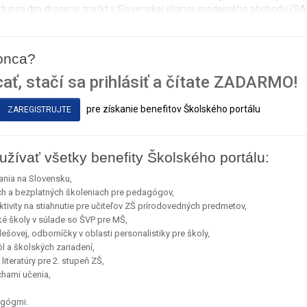
zástupca dm drogerie markt v Slovenskej aliancii moderného obchodu (S
konca?
ať, stačí sa prihlásiť a čítate ZADARMO!
pre získanie benefitov Školského portálu
ZAREGISTRUJTE
užívať všetky benefity Školského portálu:
ania na Slovensku,
ch a bezplatných školeniach pre pedagógov,
ivity na stiahnutie pre učiteľov ZŠ prírodovedných predmetov,
ké školy v súlade so ŠVP pre MŠ,
ešovej, odborníčky v oblasti personalistiky pre školy,
l a školských zariadení,
iteratúry pre 2. stupeň ZŠ,
uchami učenia,
agógmi.