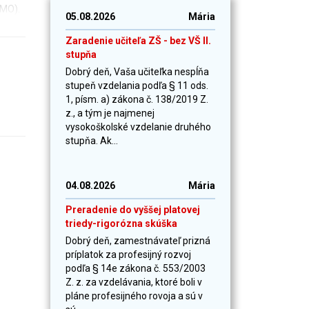
AMO).
05.08.2026
Mária
Zaradenie učiteľa ZŠ - bez VŠ II.
stupňa
Dobrý deň, Vaša učiteľka nespĺňa
stupeň vzdelania podľa § 11 ods.
1, písm. a) zákona č. 138/2019 Z.
z., a tým je najmenej
vysokoškolské vzdelanie druhého
stupňa. Ak...
04.08.2026
Mária
Preradenie do vyššej platovej
triedy-rigorózna skúška
Dobrý deň, zamestnávateľ prizná
príplatok za profesijný rozvoj
podľa § 14e zákona č. 553/2003
Z. z. za vzdelávania, ktoré boli v
pláne profesijného rovoja a sú v