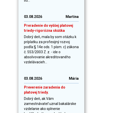
sú...
03.08.2026
Martina
Preradenie do vyššej platovej
triedy-rigorózna skúška
Dobrý deň, mala by som otázku k
príplatku za profesijný rozvoj
podľa § 14e ods. 1 písm. c) zákona
č. 553/2003 Z. z. - ide o
absolvovanie akreditovaného
vzdelávacieh...
03.08.2026
Mária
Preverenie zaradenia do
platovej triedy.
Dobrý deň, ak Vám
zamestnávateľ uznal bakalárske
vzdelanie ako splnenie