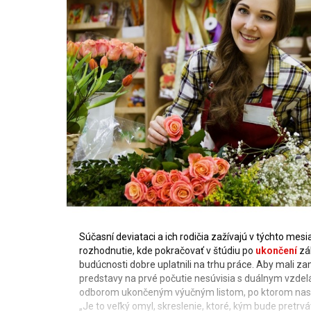
Súčasní deviataci a ich rodičia zažívajú v týchto mes
rozhodnutie, kde pokračovať v štúdiu po
ukončení
zák
budúcnosti dobre uplatnili na trhu práce. Aby mali za
predstavy na prvé počutie nesúvisia s duálnym vzdel
odborom ukončeným výučným listom, po ktorom nasle
„Je to veľký omyl, skreslenie, ktoré, kým bude pretrv