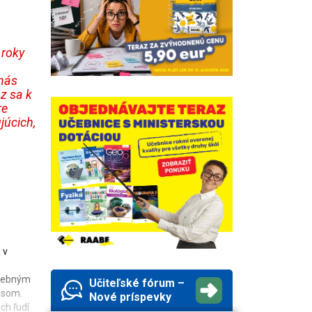
 roky
nás
z sa k
re
júcich,
 v
učebným
Učiteľské fórum –
ásom.
Nové príspevky
ch ľudí