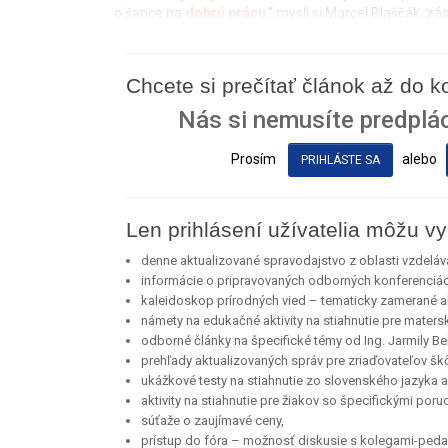
o šance na
dobrú prácu
,“ myslí si Marcel Blaščák, 
Chcete si prečítať článok až do 
Nás si nemusíte predplác
Prosím
alebo
PRIHLÁSTE SA
Len prihlásení užívatelia môžu vy
denne aktualizované spravodajstvo z oblasti vzdeláv
informácie o pripravovaných odborných konferenciá
kaleidoskop prírodných vied – tematicky zamerané akt
námety na edukačné aktivity na stiahnutie pre maters
odborné články na špecifické témy od Ing. Jarmily Bel
prehľady aktualizovaných správ pre zriaďovateľov škô
ukážkové testy na stiahnutie zo slovenského jazyka a l
aktivity na stiahnutie pre žiakov so špecifickými por
súťaže o zaujímavé ceny,
prístup do fóra – možnosť diskusie s kolegami-ped