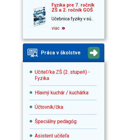
Fyzika pre 7. ročník
ZŠ a 2. ročník GOŠ
Učebnica fyziky v sú..
viac
Práca v školstve
Učiteľ/ka ZŠ (2. stupeň) -
Fyzika
Hlavný kuchár / kuchárka
Účtovník/čka
Špeciálny pedagóg
Asistent učiteľa