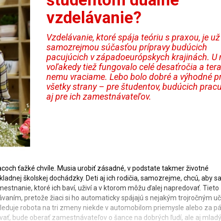
vzdelávanie?
Vzdelávanie, ktoré spája teóriu s praxou, je už
samozrejmou súčasťou prípravy budúcich
pacujúcich v západoeurópskych krajinách. U 
voľakedy tiež fungovalo celé desaťročia a tera
nemu vraciame. Lebo bolo dobré a výhodné p
všetky strany – pre študentov, budúcich pracu
aj pre ich zamestnávateľov.
iacoch ťažké chvíle. Musia urobiť zásadné, v podstate takmer životné
ladnej školskej dochádzky. Deti aj ich rodičia, samozrejme, chcú, aby sa
mestnanie, ktoré ich baví, uživí a v ktorom môžu ďalej napredovať. Tieto
ávaním, pretože žiaci si ho automaticky spájajú s nejakým trojročným 
duje robota na tri zmeny niekde v automobilom priemysle alebo za p
ávať, bude oberať zamestnávateľov o šance na dobrých ľudí, ale aj mladý