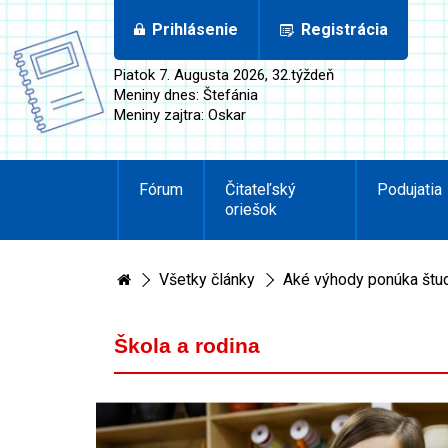
Prihlásenie
Registrácia
Piatok 7. Augusta 2026, 32.týždeň
Meniny dnes: Štefánia
Meniny zajtra: Oskar
Fórum
Čitateľský
Podujatia
oriešok
Všetky články
Aké výhody ponúka štu
Škola a rodina