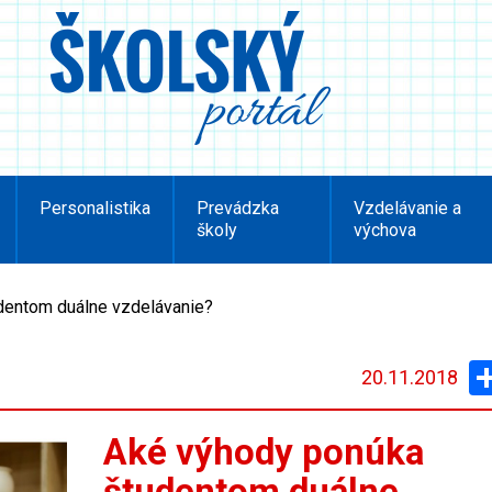
Personalistika
Prevádzka
Vzdelávanie a
školy
výchova
dentom duálne vzdelávanie?
20.11.2018
Aké výhody ponúka
študentom duálne