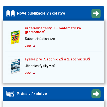
Nové publikácie v školstve
Kriteriálne testy 3 – matematická
gramotnosť
Súbor trinástich vzo..
viac
Fyzika pre 7. ročník ZŠ a 2. ročník GOŠ
Učebnica fyziky v sú..
viac
Práca v školstve