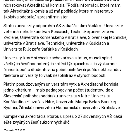
nich rokovať Akreditačná komisia. "Podľa informácií, ktoré mám,
tak Akreditačná komisia už má podklady, ktoré ministerstvo
školstva odobrilo," spresnil minister.
Status univerzity odporučila AK zatiaľ šiestim školám - Univerzite
veterinárneho lekárstva v Košiciach, Technickej univerzite vo
Zvolene, Univerzite Komenského v Bratislave, Slovenskej technickej
univerzite v Bratislave, Technickej univerzite v Košiciach a
Univerzite P. Jozefa Šafárika v Košiciach.
Univerzity, ktoré si chceli zachovať svoj status, museli splniť
všetkých šesť hodnotených kritérií týkajúcich sa ich výskumnej
činnosti, počtu študentov na počet učiteľov či počtu doktorandov.
Niektoré univerzity to však nesplnili až v štyroch bodoch.
Piatim posudzovaným univerzitám vytkla Akreditačná komisia
jedno kritérium – málo pedagógov na počet študentov. Ide o
Slovenskú poľnohospodársku univerzitu v Nitre, Univerzitu
Konštantína Filozofa v Nitre, Univerzitu Mateja Bela v Banskej
Bystrici, Žilinskú univerzitu a Ekonomickú univerzitu v Bratislave.
Komplexná akreditácia, ktorou už prešlo 27 slovenských VŠ, čaká
ešte zvyšných šesť súkromných škôl.