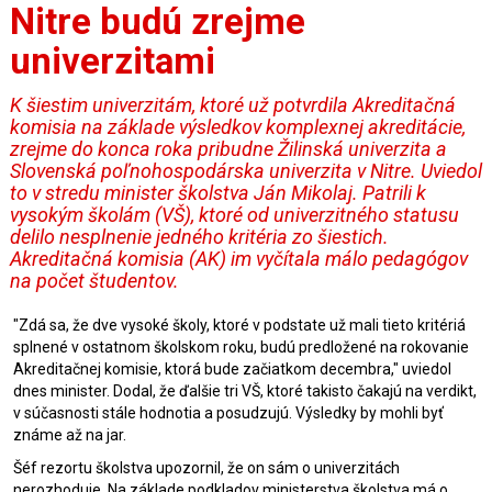
Nitre budú zrejme
univerzitami
K šiestim univerzitám, ktoré už potvrdila Akreditačná
komisia na základe výsledkov komplexnej akreditácie,
zrejme do konca roka pribudne Žilinská univerzita a
Slovenská poľnohospodárska univerzita v Nitre. Uviedol
to v stredu minister školstva Ján Mikolaj. Patrili k
vysokým školám (VŠ), ktoré od univerzitného statusu
delilo nesplnenie jedného kritéria zo šiestich.
Akreditačná komisia (AK) im vyčítala málo pedagógov
na počet študentov.
"Zdá sa, že dve vysoké školy, ktoré v podstate už mali tieto kritériá
splnené v ostatnom školskom roku, budú predložené na rokovanie
Akreditačnej komisie, ktorá bude začiatkom decembra," uviedol
dnes minister. Dodal, že ďalšie tri VŠ, ktoré takisto čakajú na verdikt,
v súčasnosti stále hodnotia a posudzujú. Výsledky by mohli byť
známe až na jar.
Šéf rezortu školstva upozornil, že on sám o univerzitách
nerozhoduje. Na základe podkladov ministerstva školstva má o