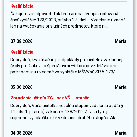
Kvalifikácia
Ďakujem za odpoveď. Tak teda ani nasledujúca citovaná
časť vyhlášky 173/2023, príloha 1 3. diel – Vzdelanie uznané
len na vyučovanie príslušných predmetov, ktoré ni...
07.08.2026
Mária
Kvalifikácia
Dobrý deň, kvalifikačné predpoklady pre učiteľov základnej
školy pre žiakov so špeciálnymi výchovno-vzdelávacími
potrebami sú uvedené vo vyhláške MŠVVaŠ SR č. 173/...
05.08.2026
Mária
Zaradenie učiteľa ZŠ - bez VŠ II. stupňa
Dobrý deň, Vaša učiteľka nespĺňa stupeň vzdelania podľa §
11 ods. 1, písm. a) zákona č. 138/2019 Z. z., a tým je
najmenej vysokoškolské vzdelanie druhého stupňa. Ak...
04.08.2026
Mária