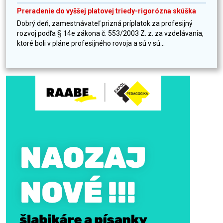
Preradenie do vyššej platovej triedy-rigorózna skúška
Dobrý deň, zamestnávateľ prizná príplatok za profesijný
rozvoj podľa § 14e zákona č. 553/2003 Z. z. za vzdelávania,
ktoré boli v pláne profesijného rovoja a sú v sú...