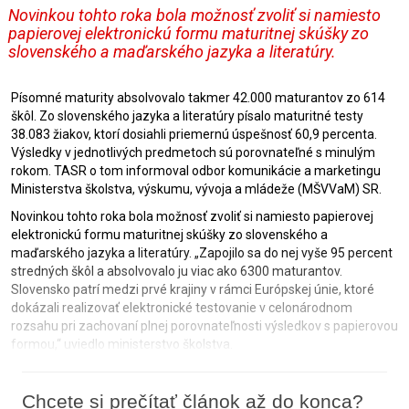
Novinkou tohto roka bola možnosť zvoliť si namiesto
papierovej elektronickú formu maturitnej skúšky zo
slovenského a maďarského jazyka a literatúry.
Písomné maturity absolvovalo takmer 42.000 maturantov zo 614
škôl. Zo slovenského jazyka a literatúry písalo maturitné testy
38.083 žiakov, ktorí dosiahli priemernú úspešnosť 60,9 percenta.
Výsledky v jednotlivých predmetoch sú porovnateľné s minulým
rokom. TASR o tom informoval odbor komunikácie a marketingu
Ministerstva školstva, výskumu, vývoja a mládeže (MŠVVaM) SR.
Novinkou tohto roka bola možnosť zvoliť si namiesto papierovej
elektronickú formu maturitnej skúšky zo slovenského a
maďarského jazyka a literatúry. „Zapojilo sa do nej vyše 95 percent
stredných škôl a absolvovalo ju viac ako 6300 maturantov.
Slovensko patrí medzi prvé krajiny v rámci Európskej únie, ktoré
dokázali realizovať elektronické testovanie v celonárodnom
rozsahu pri zachovaní plnej porovnateľnosti výsledkov s papierovou
formou,“ uviedlo ministerstvo školstva.
Chcete si prečítať článok až do konca?