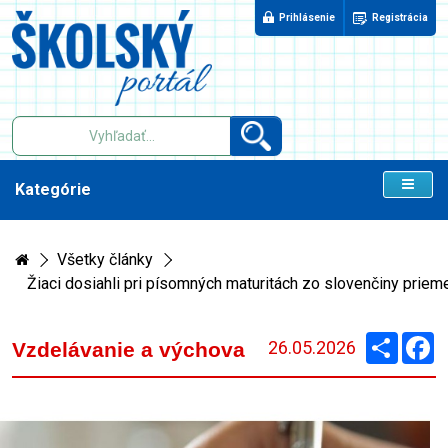
Prihlásenie
Registrácia
Kategórie
Všetky články
Žiaci dosiahli pri písomných maturitách zo slovenčiny priem
Zdieľaj
F
26.05.2026
Vzdelávanie a výchova