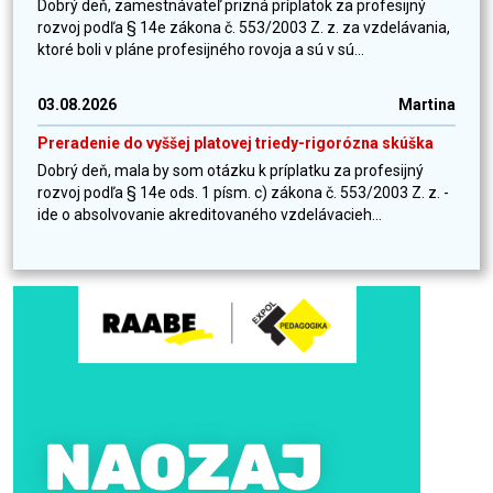
Dobrý deň, zamestnávateľ prizná príplatok za profesijný
rozvoj podľa § 14e zákona č. 553/2003 Z. z. za vzdelávania,
ktoré boli v pláne profesijného rovoja a sú v sú...
03.08.2026
Martina
Preradenie do vyššej platovej triedy-rigorózna skúška
Dobrý deň, mala by som otázku k príplatku za profesijný
rozvoj podľa § 14e ods. 1 písm. c) zákona č. 553/2003 Z. z. -
ide o absolvovanie akreditovaného vzdelávacieh...