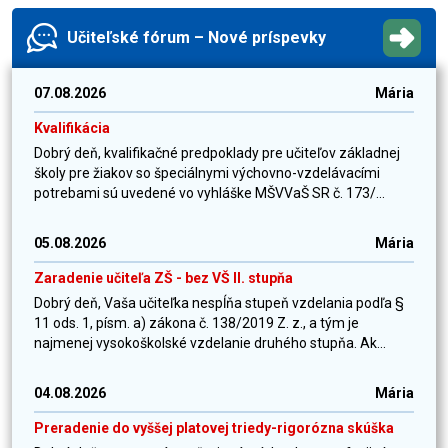
Učiteľské fórum – Nové príspevky
07.08.2026
Mária
Kvalifikácia
Dobrý deň, kvalifikačné predpoklady pre učiteľov základnej
školy pre žiakov so špeciálnymi výchovno-vzdelávacími
potrebami sú uvedené vo vyhláške MŠVVaŠ SR č. 173/...
05.08.2026
Mária
Zaradenie učiteľa ZŠ - bez VŠ II. stupňa
Dobrý deň, Vaša učiteľka nespĺňa stupeň vzdelania podľa §
11 ods. 1, písm. a) zákona č. 138/2019 Z. z., a tým je
najmenej vysokoškolské vzdelanie druhého stupňa. Ak...
04.08.2026
Mária
Preradenie do vyššej platovej triedy-rigorózna skúška