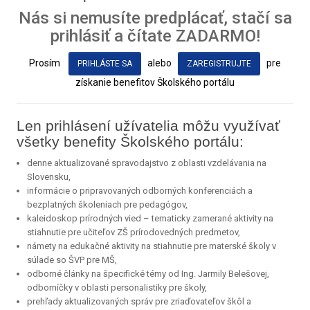
Nás si nemusíte predplácať, stačí sa
prihlásiť a čítate ZADARMO!
Prosím
alebo
pre
PRIHLÁSTE SA
ZAREGISTRUJTE
získanie benefitov Školského portálu
Len prihlásení užívatelia môžu využívať
všetky benefity Školského portálu:
denne aktualizované spravodajstvo z oblasti vzdelávania na
Slovensku,
informácie o pripravovaných odborných konferenciách a
bezplatných školeniach pre pedagógov,
kaleidoskop prírodných vied – tematicky zamerané aktivity na
stiahnutie pre učiteľov ZŠ prírodovedných predmetov,
námety na edukačné aktivity na stiahnutie pre materské školy v
súlade so ŠVP pre MŠ,
odborné články na špecifické témy od Ing. Jarmily Belešovej,
odborníčky v oblasti personalistiky pre školy,
prehľady aktualizovaných správ pre zriaďovateľov škôl a