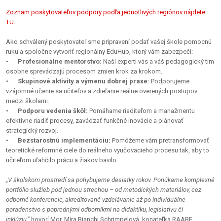
Zoznam poskytovateľov podpory podľa jednotlivých regiónov nájdete
TU.
Ako schválený poskytovateľ sme pripravení podať vašej škole pomocnú
ruku a spoločne vytvoriť regionálny EduHub, ktorý vám zabezpečí:
•
Profesionálne mentorstvo:
Naši experti vás a váš pedagogický tím
osobne sprevádzajú procesom zmien krok za krokom.
•
Skupinové aktivity a výmenu dobrej praxe:
Podporujeme
vzájomné učenie sa učiteľov a zdieľanie reálne overených postupov
medzi školami.
•
Podporu vedenia škôl:
Pomáhame riaditeľom a manažmentu
efektívne riadiť procesy, zavádzať funkčné inovácie a plánovať
strategický rozvoj.
•
Bezstarostnú implementáciu:
Pomôžeme vám pretransformovať
teoretické reformné ciele do reálneho vyučovacieho procesu tak, aby to
učiteľom uľahčilo prácu a žiakov bavilo.
„V školskom prostredí sa pohybujeme desiatky rokov. Ponúkame komplexné
portfólio služieb pod jednou strechou – od metodických materiálov, cez
odborné konferencie, akreditované vzdelávanie až po individuálne
poradenstvo s poprednými odborníkmi na didaktiku, legislatívu či
inklúziu,“
hovorí Mgr. Mira Bianchi Schrimpelová, konateľka RAABE