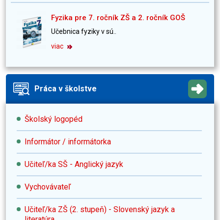
Fyzika pre 7. ročník ZŠ a 2. ročník GOŠ
Učebnica fyziky v sú..
viac
Práca v školstve
Školský logopéd
Informátor / informátorka
Učiteľ/ka SŠ - Anglický jazyk
Vychovávateľ
Učiteľ/ka ZŠ (2. stupeň) - Slovenský jazyk a
literatúra