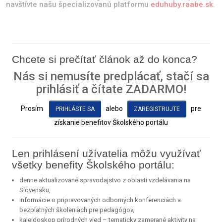
navštívte našu špecializovanú platformu
eduhuby.raabe.sk.
Chcete si prečítať článok až do konca?
Nás si nemusíte predplácať, stačí sa
prihlásiť a čítate ZADARMO!
Prosím
alebo
pre
PRIHLÁSTE SA
ZAREGISTRUJTE
získanie benefitov Školského portálu
Len prihlásení užívatelia môžu využívať
všetky benefity Školského portálu:
denne aktualizované spravodajstvo z oblasti vzdelávania na
Slovensku,
informácie o pripravovaných odborných konferenciách a
bezplatných školeniach pre pedagógov,
kaleidoskop prírodných vied – tematicky zamerané aktivity na