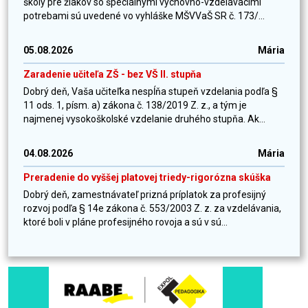
školy pre žiakov so špeciálnymi výchovno-vzdelávacími
potrebami sú uvedené vo vyhláške MŠVVaŠ SR č. 173/...
05.08.2026
Mária
Zaradenie učiteľa ZŠ - bez VŠ II. stupňa
Dobrý deň, Vaša učiteľka nespĺňa stupeň vzdelania podľa §
11 ods. 1, písm. a) zákona č. 138/2019 Z. z., a tým je
najmenej vysokoškolské vzdelanie druhého stupňa. Ak...
04.08.2026
Mária
Preradenie do vyššej platovej triedy-rigorózna skúška
Dobrý deň, zamestnávateľ prizná príplatok za profesijný
rozvoj podľa § 14e zákona č. 553/2003 Z. z. za vzdelávania,
ktoré boli v pláne profesijného rovoja a sú v sú...