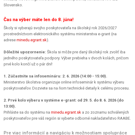
Slovensko.
Čas na výber máte len do 8. júna!
Školy si vyberajú svojho poskytovateľa na školský rok 2026/2027
prostredníctvom elektronického systému ministerstva e-grant (na
adrese
minedu.egrant.sk
).
Dôležité upozornenie:
Škola si môže pre daný školský rok zvoliť iba
jedného poskytovateľa podpory. Výber prebieha v dvoch kolách, pričom
prvé kolo končí už o pár dní!
1. Zúčastnite sa infosemináru: 2. 6. 2026 (14:00 - 15:00).
Ministerstvo školstva organizuje online infoseminár k systému výberu
poskytovateľov. Dozviete sa na ňom technické detaily k celému procesu.
2. Prvé kolo výberu v systéme e-grant: od 29. 5. do 8. 6. 2026 (do
13:00).
Prihláste sa do systému na
minedu.egrant.sk
a zo zoznamu schválených
poskytovateľov pre váš región si vyberte odborné nakladateľstvo RAABE.
Pre viac informácií a navigáciu k možnostiam spolupráce