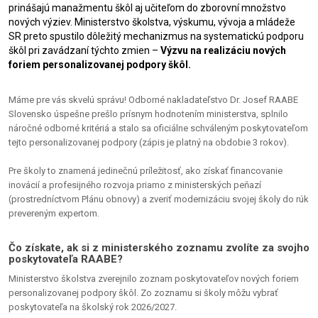
prinášajú manažmentu škôl aj učiteľom do zborovní množstvo
nových výziev. Ministerstvo školstva, výskumu, vývoja a mládeže
SR preto spustilo dôležitý mechanizmus na systematickú podporu
škôl pri zavádzaní týchto zmien –
Výzvu na realizáciu nových
foriem personalizovanej podpory škôl.
Máme pre vás skvelú správu! Odborné nakladateľstvo Dr. Josef RAABE
Slovensko úspešne prešlo prísnym hodnotením ministerstva, splnilo
náročné odborné kritériá a stalo sa oficiálne schváleným poskytovateľom
tejto personalizovanej podpory (zápis je platný na obdobie 3 rokov).
Pre školy to znamená jedinečnú príležitosť, ako získať financovanie
inovácií a profesijného rozvoja priamo z ministerských peňazí
(prostredníctvom Plánu obnovy) a zveriť modernizáciu svojej školy do rúk
prevereným expertom.
Čo získate, ak si z ministerského zoznamu zvolíte za svojho
poskytovateľa RAABE?
Ministerstvo školstva zverejnilo zoznam poskytovateľov nových foriem
personalizovanej podpory škôl. Zo zoznamu si školy môžu vybrať
poskytovateľa na školský rok 2026/2027.