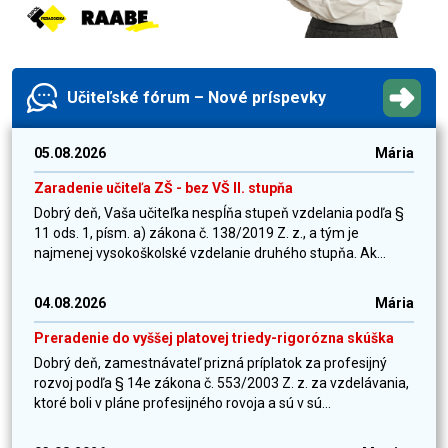
Učiteľské fórum – Nové príspevky
05.08.2026
Mária
Zaradenie učiteľa ZŠ - bez VŠ II. stupňa
Dobrý deň, Vaša učiteľka nespĺňa stupeň vzdelania podľa §
11 ods. 1, písm. a) zákona č. 138/2019 Z. z., a tým je
najmenej vysokoškolské vzdelanie druhého stupňa. Ak...
04.08.2026
Mária
Preradenie do vyššej platovej triedy-rigorózna skúška
Dobrý deň, zamestnávateľ prizná príplatok za profesijný
rozvoj podľa § 14e zákona č. 553/2003 Z. z. za vzdelávania,
ktoré boli v pláne profesijného rovoja a sú v sú...