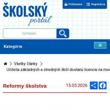
Prihlásenie
Registrácia
Kategórie
Všetky články
Učitelia základných a stredných škôl dostanú licencie na m
Zdieľaj
F
15.05.2026
Reformy školstva