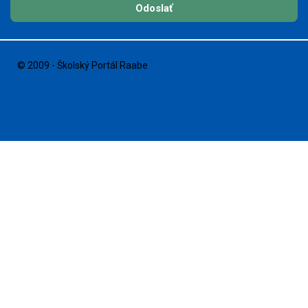
Odoslať
© 2009 - Školský Portál Raabe