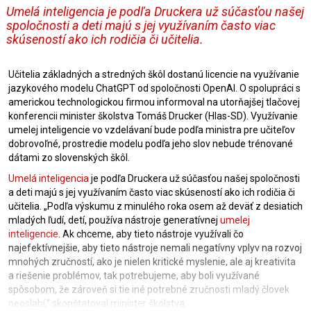
Umelá inteligencia je podľa Druckera už súčasťou našej
spoločnosti a deti majú s jej využívaním často viac
skúseností ako ich rodičia či učitelia.
Učitelia základných a stredných škôl dostanú licencie na využívanie
jazykového modelu ChatGPT od spoločnosti OpenAI. O spolupráci s
americkou technologickou firmou informoval na utorňajšej tlačovej
konferencii minister školstva Tomáš Drucker (Hlas-SD). Využívanie
umelej inteligencie vo vzdelávaní bude podľa ministra pre učiteľov
dobrovoľné, prostredie modelu podľa jeho slov nebude trénované
dátami zo slovenských škôl.
Umelá inteligencia
je podľa Druckera už súčasťou našej spoločnosti
a deti majú s jej využívaním často viac skúseností ako ich rodičia či
učitelia. „Podľa výskumu z minulého roka osem až deväť z desiatich
mladých ľudí, detí, používa nástroje generatívnej
umelej
inteligencie
. Ak chceme, aby tieto nástroje využívali čo
najefektívnejšie, aby tieto nástroje nemali negatívny vplyv na rozvoj
mnohých zručností, ako je nielen kritické myslenie, ale aj kreativita
a riešenie problémov, tak potrebujeme, aby boli využívané
spôsobom, že zároveň si tie iné potrebné zručnosti mladý človek
neoslabí,“ skonštatoval minister školstva.