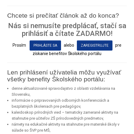
Chcete si prečítať článok až do konca?
Nás si nemusíte predplácať, stačí sa
prihlásiť a čítate ZADARMO!
Prosím
alebo
pre
PRIHLÁSTE SA
ZAREGISTRUJTE
získanie benefitov Školského portálu
Len prihlásení užívatelia môžu využívať
všetky benefity Školského portálu:
denne aktualizované spravodajstvo z oblasti vzdelávania na
Slovensku,
informácie o pripravovaných odborných konferenciách a
bezplatných školeniach pre pedagógov,
kaleidoskop prírodných vied – tematicky zamerané aktivity na
stiahnutie pre učiteľov ZŠ prírodovedných predmetov,
námety na edukačné aktivity na stiahnutie pre materské školy v
súlade so ŠVP pre MŠ,