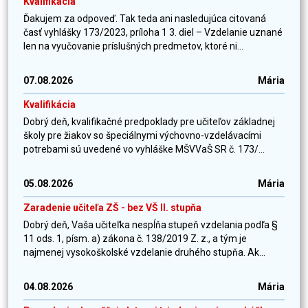
Kvalifikácia
Ďakujem za odpoveď. Tak teda ani nasledujúca citovaná
časť vyhlášky 173/2023, príloha 1 3. diel – Vzdelanie uznané
len na vyučovanie príslušných predmetov, ktoré ni...
07.08.2026
Mária
Kvalifikácia
Dobrý deň, kvalifikačné predpoklady pre učiteľov základnej
školy pre žiakov so špeciálnymi výchovno-vzdelávacími
potrebami sú uvedené vo vyhláške MŠVVaŠ SR č. 173/...
05.08.2026
Mária
Zaradenie učiteľa ZŠ - bez VŠ II. stupňa
Dobrý deň, Vaša učiteľka nespĺňa stupeň vzdelania podľa §
11 ods. 1, písm. a) zákona č. 138/2019 Z. z., a tým je
najmenej vysokoškolské vzdelanie druhého stupňa. Ak...
04.08.2026
Mária