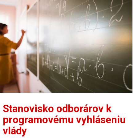
Stanovisko odborárov k
programovému vyhláseniu
vlády