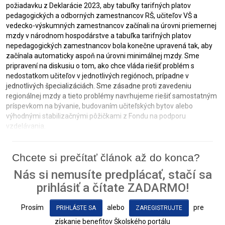
požiadavku z Deklarácie 2023, aby tabuľky tarifných platov
pedagogických a odborných zamestnancov RŠ, učiteľov VŠ a
vedecko-výskumných zamestnancov začínali na úrovni priemernej
mzdy v národnom hospodárstve a tabuľka tarifných platov
nepedagogických zamestnancov bola konečne upravená tak, aby
začínala automaticky aspoň na úrovni minimálnej mzdy. Sme
pripravení na diskusiu o tom, ako chce vláda riešiť problém s
nedostatkom učiteľov v jednotlivých regiónoch, prípadne v
jednotlivých špecializáciách. Sme zásadne proti zavedeniu
regionálnej mzdy a tieto problémy navrhujeme riešiť samostatným
príspevkom na bývanie, budovaním učiteľských bytov alebo
výhodnými stabilizačnými pôžičkami z Fondu na podporu
vzdelávania.
Chcete si prečítať článok až do konca?
Nás si nemusíte predplácať, stačí sa
prihlásiť a čítate ZADARMO!
Prosím
alebo
pre
PRIHLÁSTE SA
ZAREGISTRUJTE
získanie benefitov Školského portálu