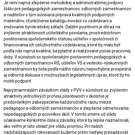
Je nimi najmä zlepšenie metodickej a administratívnej podpory
štátu pre pedagogických zamestnancov, odborných zamestnancov
a riaditeľov s tým súvisiaca príprava kvalitných podporných
materiálov, sfunkčnenie katalógu inovácií vo vzdelávaní a
znižovanie byrokratickej záťaže. Ďalším pozitívom je dôraz na
zvýšenie atraktívnosti učiteľského povolania, prostredníctvom
posilňovania spoločenského statusu učiteľov v spoločnosti či
financovania ich celoživotného vzdelávania, ktoré by malo byť
podľa nás najmä kvalitné, bezplatné a realizované počas pracovnej
doby. V súvislosti so spoločenským postavením pedagogických a
odborných zamestnancov RŠ, učiteľov VŠ a vedecko-výskumných
zamestnancov by bola podľa nášho názoru nepochybne prospešná
aj odborná diskusia o možnostiach legislatívnych úprav, ktoré by ho
mohli podporiť.
Najvýznamnejším záväzkom vlády v PVV v súvislosti so zvýšením
atraktivity jednotlivých profesií pôsobiacich v školstve je
predovšetkým zabezpečenie každoročného rastu miezd
pedagógov a odborných zamestnancov a zlepšenie odmeňovania
nepedagogických pracovníkov škôl. V tomto smere od vlády
očakávame konkrétne čísla a záväzky, ktoré by lepšie naznačovali,
ako veľmi je táto oblasť pre vládu prioritou. Pri našich
nadchádzajúcich rokovaniach budeme preto naďalej presadzovať