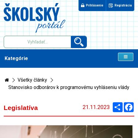
Prihlásenie
Registrácia
Kategórie
Všetky články
Stanovisko odborárov k programovému vyhláseniu vlády
Zdieľaj
F
21.11.2023
Legislatíva