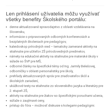
Len prihlásení užívatelia môžu využívať
všetky benefity Školského portálu:
denne aktualizované spravodajstvo z oblasti vzdelávania na
Slovensku,
informácie o pripravovaných odborných konferenciách a
bezplatných školeniach pre pedagógov,
kaleidoskop prírodných vied – tematicky zamerané aktivity na
stiahnutie pre učiteľov ZŠ prírodovedných predmetov,
námety na edukačné aktivity na stiahnutie pre materské školy v
súlade so ŠVP pre MŠ,
odborné články na špecifické témy od Ing. Jarmily Belešovej,
odborníčky v oblasti personalistiky pre školy,
prehľady aktualizovaných správ pre zriaďovateľov škôl a
školských zariadení,
ukážkové testy na stiahnutie zo slovenského jazyka a literatúry pre
2. stupeň ZŠ,
aktivity na stiahnutie pre žiakov so špecifickými poruchami učenia,
súťaže o zaujímavé ceny,
prístup do fóra – možnosť diskusie s kolegami-pedagógmi.