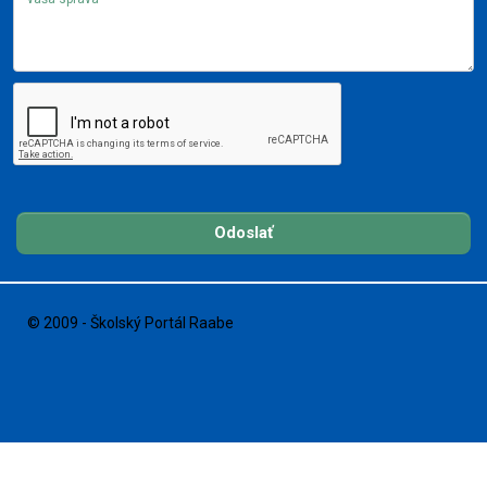
Odoslať
© 2009 - Školský Portál Raabe