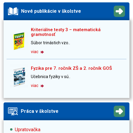
Nové publikácie v školstve
Kriteriálne testy 3 – matematická
gramotnosť
Súbor trinástich vzo..
viac
Fyzika pre 7. ročník ZŠ a 2. ročník GOŠ
Učebnica fyziky v sú..
viac
Práca v školstve
Upratovačka