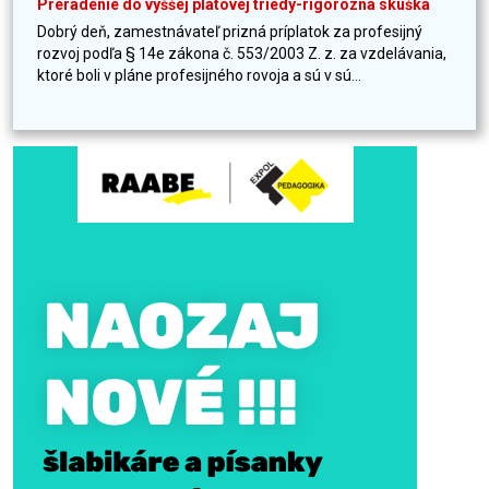
Preradenie do vyššej platovej triedy-rigorózna skúška
Dobrý deň, zamestnávateľ prizná príplatok za profesijný
rozvoj podľa § 14e zákona č. 553/2003 Z. z. za vzdelávania,
ktoré boli v pláne profesijného rovoja a sú v sú...