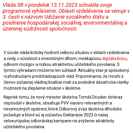
Vláda SR v pondelok 13.11.2023 schválila svoje
programové vyhlásenie. Oblasti vzdelávania sa venuje v
3. časti s názvom Udržanie sociálneho štátu a
posilnenie hospodárskej, sociálnej, environmentálnej a
územnej súdržnosti spoločnosti.
V úvode vláda kriticky hodnotí celkovú situáciu v oblasti vzdelávania
a vedy, v súvislosti s investičným dlhom, meškajúcou
digitalizáciou
,
odlivom mozgov a nízkou atraktivitou učiteľského povolania. S
týmito výhradami môžeme len súhlasiť. Aktuálny stav je spôsobený
rozhodnutiami predchádzajúcich vlád. Pripomíname, že mnohí z
členov súčasnej vládnej koalície mali za posledné desaťročia všetky
možnosti na zlepšenie situácie v školstve.
Napriek tomu, že nový minister školstva Tomáš Drucker doteraz
nepôsobil v školstve, obsahuje PVV viacero relevantných a
nevyhnutných opatrení, ktoré Odborový zväz školstva dlhodobo
požaduje a ktoré sú aj súčasťou Deklarácie 2023 či našej
celoeurópskej odborárskej kampane na zvýšenie atraktivity
učiteľského povolania.