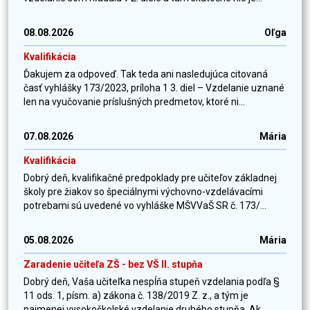
08.08.2026
Oľga
Kvalifikácia
Ďakujem za odpoveď. Tak teda ani nasledujúca citovaná
časť vyhlášky 173/2023, príloha 1 3. diel – Vzdelanie uznané
len na vyučovanie príslušných predmetov, ktoré ni...
07.08.2026
Mária
Kvalifikácia
Dobrý deň, kvalifikačné predpoklady pre učiteľov základnej
školy pre žiakov so špeciálnymi výchovno-vzdelávacími
potrebami sú uvedené vo vyhláške MŠVVaŠ SR č. 173/...
05.08.2026
Mária
Zaradenie učiteľa ZŠ - bez VŠ II. stupňa
Dobrý deň, Vaša učiteľka nespĺňa stupeň vzdelania podľa §
11 ods. 1, písm. a) zákona č. 138/2019 Z. z., a tým je
najmenej vysokoškolské vzdelanie druhého stupňa. Ak...