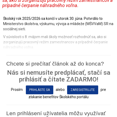
sa, ako si zorganizujú pracovný režim zamestnancov a
prípadné čerpanie náhradného voľna.
Školský rok 2025/2026 sa končí v utorok 30. júna. Potvrdilo to
Ministerstvo školstva, výskumu, vývoja a mládeže (MŠVVaM) SR na
sociálnej sieti.
V súvislosti s 8. májom mali školy možnosť rozhodnúť sa, ako si
zorganizujú pracovný režim zamestnancov a prípadné čerpanie
náhradného voľna.
Chcete si prečítať článok až do konca?
Nás si nemusíte predplácať, stačí sa
prihlásiť a čítate ZADARMO!
Prosím
alebo
pre
PRIHLÁSTE SA
ZAREGISTRUJTE
získanie benefitov Školského portálu
Len prihlásení užívatelia môžu využívať