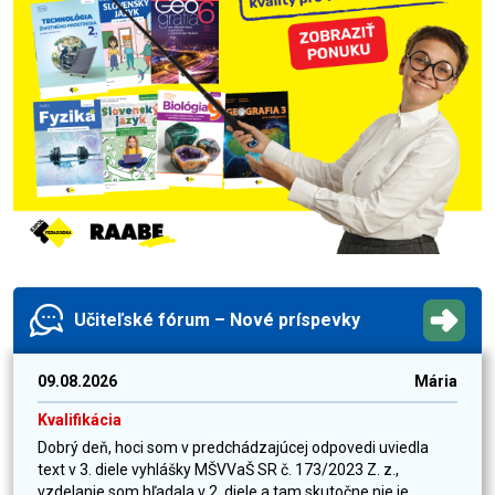
Učiteľské fórum – Nové príspevky
09.08.2026
Mária
Kvalifikácia
Dobrý deň, hoci som v predchádzajúcej odpovedi uviedla
text v 3. diele vyhlášky MŠVVaŠ SR č. 173/2023 Z. z.,
vzdelanie som hľadala v 2. diele a tam skutočne nie je...