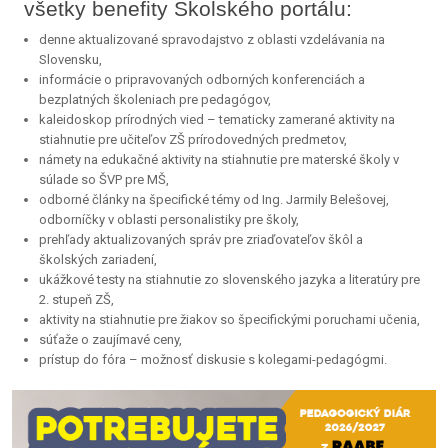
všetky benefity Školského portálu:
denne aktualizované spravodajstvo z oblasti vzdelávania na
Slovensku,
informácie o pripravovaných odborných konferenciách a
bezplatných školeniach pre pedagógov,
kaleidoskop prírodných vied – tematicky zamerané aktivity na
stiahnutie pre učiteľov ZŠ prírodovedných predmetov,
námety na edukačné aktivity na stiahnutie pre materské školy v
súlade so ŠVP pre MŠ,
odborné články na špecifické témy od Ing. Jarmily Belešovej,
odborníčky v oblasti personalistiky pre školy,
prehľady aktualizovaných správ pre zriaďovateľov škôl a
školských zariadení,
ukážkové testy na stiahnutie zo slovenského jazyka a literatúry pre
2. stupeň ZŠ,
aktivity na stiahnutie pre žiakov so špecifickými poruchami učenia,
súťaže o zaujímavé ceny,
prístup do fóra – možnosť diskusie s kolegami-pedagógmi.