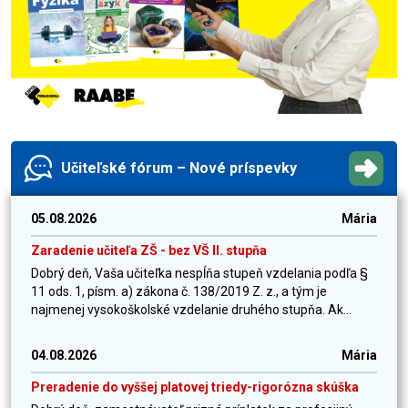
Učiteľské fórum – Nové príspevky
05.08.2026
Mária
Zaradenie učiteľa ZŠ - bez VŠ II. stupňa
Dobrý deň, Vaša učiteľka nespĺňa stupeň vzdelania podľa §
11 ods. 1, písm. a) zákona č. 138/2019 Z. z., a tým je
najmenej vysokoškolské vzdelanie druhého stupňa. Ak...
04.08.2026
Mária
Preradenie do vyššej platovej triedy-rigorózna skúška