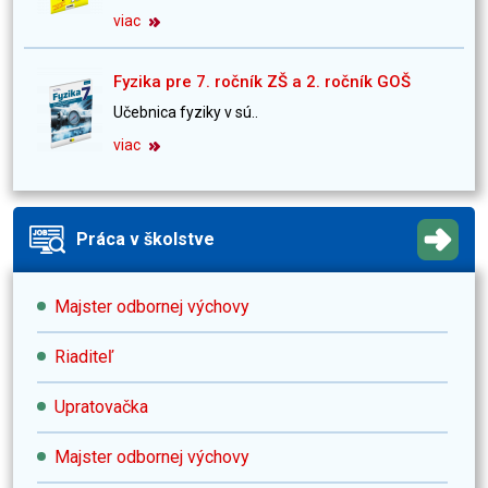
viac
Fyzika pre 7. ročník ZŠ a 2. ročník GOŠ
Učebnica fyziky v sú..
viac
Práca v školstve
Majster odbornej výchovy
Riaditeľ
Upratovačka
Majster odbornej výchovy