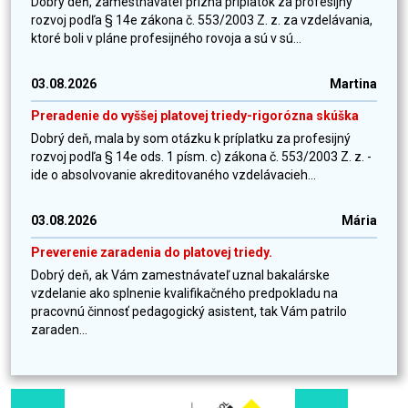
Dobrý deň, zamestnávateľ prizná príplatok za profesijný
rozvoj podľa § 14e zákona č. 553/2003 Z. z. za vzdelávania,
ktoré boli v pláne profesijného rovoja a sú v sú...
03.08.2026
Martina
Preradenie do vyššej platovej triedy-rigorózna skúška
Dobrý deň, mala by som otázku k príplatku za profesijný
rozvoj podľa § 14e ods. 1 písm. c) zákona č. 553/2003 Z. z. -
ide o absolvovanie akreditovaného vzdelávacieh...
03.08.2026
Mária
Preverenie zaradenia do platovej triedy.
Dobrý deň, ak Vám zamestnávateľ uznal bakalárske
vzdelanie ako splnenie kvalifikačného predpokladu na
pracovnú činnosť pedagogický asistent, tak Vám patrilo
zaraden...