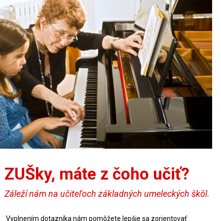
ZUŠky, máte z čoho učiť?
Záleží nám na učiteľoch základných umeleckých škôl.
Vyplnením dotazníka nám pomôžete lepšie sa zorientovať