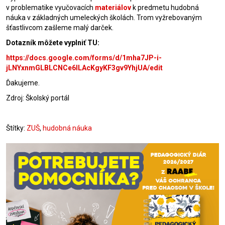
v problematike vyučovacích
materiálov
k predmetu hudobná
náuka v základných umeleckých školách. Trom vyžrebovaným
šťastlivcom zašleme malý darček.
Dotazník môžete vyplniť TU:
https://docs.google.com/forms/d/1mha7JP-i-
jLNYxnmGLBLCNCe6lLAcKgyKF3gv9YhjUA/edit
Ďakujeme.
Zdroj: Školský portál
Štítky:
ZUŠ
,
hudobná náuka