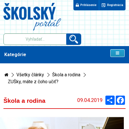
Prihlásenie
Registrácia
Kategórie
Všetky články
Škola a rodina
ZUŠky, máte z čoho učiť?
Zdieľaj
F
09.04.2019
Škola a rodina