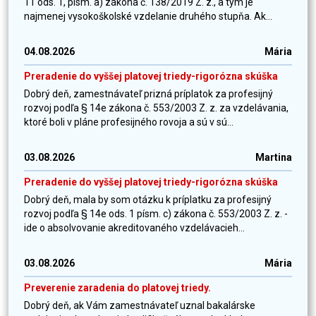
11 ods. 1, písm. a) zákona č. 138/2019 Z. z., a tým je
najmenej vysokoškolské vzdelanie druhého stupňa. Ak...
04.08.2026
Mária
Preradenie do vyššej platovej triedy-rigorózna skúška
Dobrý deň, zamestnávateľ prizná príplatok za profesijný
rozvoj podľa § 14e zákona č. 553/2003 Z. z. za vzdelávania,
ktoré boli v pláne profesijného rovoja a sú v sú...
03.08.2026
Martina
Preradenie do vyššej platovej triedy-rigorózna skúška
Dobrý deň, mala by som otázku k príplatku za profesijný
rozvoj podľa § 14e ods. 1 písm. c) zákona č. 553/2003 Z. z. -
ide o absolvovanie akreditovaného vzdelávacieh...
03.08.2026
Mária
Preverenie zaradenia do platovej triedy.
Dobrý deň, ak Vám zamestnávateľ uznal bakalárske