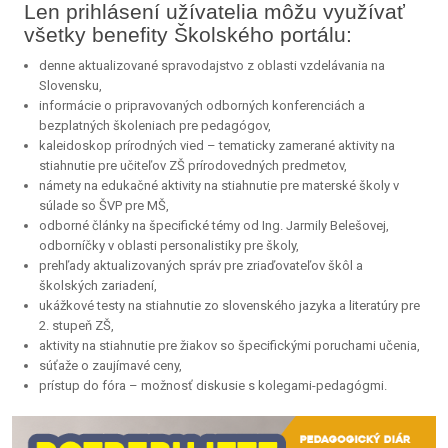
Len prihlásení užívatelia môžu využívať
všetky benefity Školského portálu:
denne aktualizované spravodajstvo z oblasti vzdelávania na
Slovensku,
informácie o pripravovaných odborných konferenciách a
bezplatných školeniach pre pedagógov,
kaleidoskop prírodných vied – tematicky zamerané aktivity na
stiahnutie pre učiteľov ZŠ prírodovedných predmetov,
námety na edukačné aktivity na stiahnutie pre materské školy v
súlade so ŠVP pre MŠ,
odborné články na špecifické témy od Ing. Jarmily Belešovej,
odborníčky v oblasti personalistiky pre školy,
prehľady aktualizovaných správ pre zriaďovateľov škôl a
školských zariadení,
ukážkové testy na stiahnutie zo slovenského jazyka a literatúry pre
2. stupeň ZŠ,
aktivity na stiahnutie pre žiakov so špecifickými poruchami učenia,
súťaže o zaujímavé ceny,
prístup do fóra – možnosť diskusie s kolegami-pedagógmi.