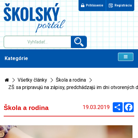
Prihlásenie
Registrácia
Kategórie
Všetky články
Škola a rodina
ZŠ sa pripravujú na zápisy, predchádzajú im dni otvorených d
Zdieľaj
F
19.03.2019
Škola a rodina