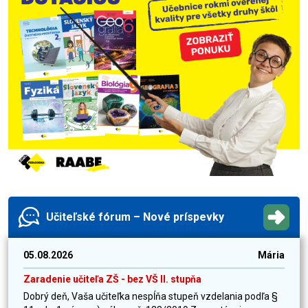
Učiteľské fórum – Nové príspevky
05.08.2026
Mária
Zaradenie učiteľa ZŠ - bez VŠ II. stupňa
Dobrý deň, Vaša učiteľka nespĺňa stupeň vzdelania podľa §