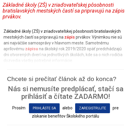
Základné školy (ZŠ) v zriaďovateľskej pôsobnosti
bratislavských mestských častí sa pripravujú na zápis
prvákov.
Základné školy (ZŠ) v zriaďovateľskej pôsobnosti bratislavských
mestských častí sa pripravujú na
zápis
prvákov. Výnimkou nie sú
ani najväčšie samosprávy v hlavnom meste. Samotnému
aprílovému
zápisu
na školský rok 2019/2020 opäť predchádzajú
dni otvorených dverí na jednotlivých školách, kde sa o nich rodičia
dozvedia všetky potrebné informácie.
Chcete si prečítať článok až do konca?
Nás si nemusíte predplácať, stačí sa
prihlásiť a čítate ZADARMO!
Prosím
alebo
pre
PRIHLÁSTE SA
ZAREGISTRUJTE
získanie benefitov Školského portálu