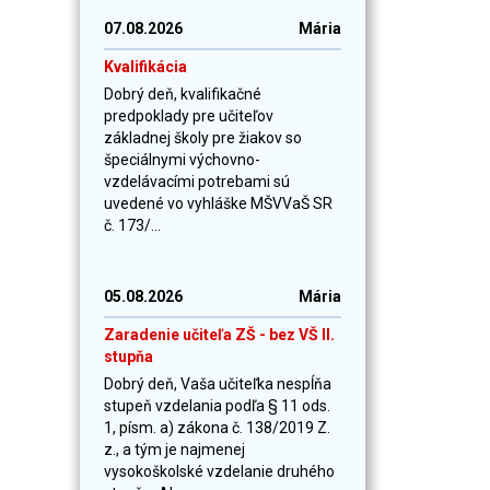
07.08.2026
Mária
Kvalifikácia
Dobrý deň, kvalifikačné
predpoklady pre učiteľov
základnej školy pre žiakov so
špeciálnymi výchovno-
vzdelávacími potrebami sú
uvedené vo vyhláške MŠVVaŠ SR
č. 173/...
05.08.2026
Mária
Zaradenie učiteľa ZŠ - bez VŠ II.
stupňa
Dobrý deň, Vaša učiteľka nespĺňa
stupeň vzdelania podľa § 11 ods.
1, písm. a) zákona č. 138/2019 Z.
z., a tým je najmenej
vysokoškolské vzdelanie druhého