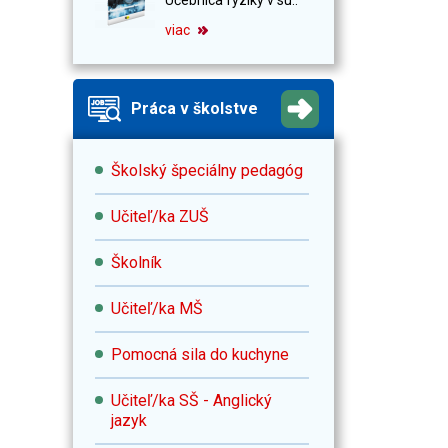
viac
Práca v školstve
Školský špeciálny pedagóg
Učiteľ/ka ZUŠ
Školník
Učiteľ/ka MŠ
Pomocná sila do kuchyne
Učiteľ/ka SŠ - Anglický
jazyk