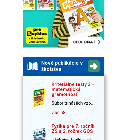
Nové publikácie v
školstve
Kriteriálne testy 3 –
matematická
gramotnosť
Súbor trinástich vzo..
viac
Fyzika pre 7. ročník
ZŠ a 2. ročník GOŠ
Učebnica fyziky v sú..