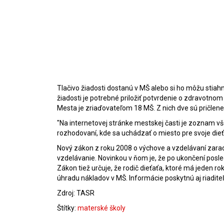
Tlačivo žiadosti dostanú v MŠ alebo si ho môžu stiah
žiadosti je potrebné priložiť potvrdenie o zdravotno
Mesta je zriaďovateľom 18 MŠ. Z nich dve sú pričlene
"Na internetovej stránke mestskej časti je zoznam v
rozhodovaní, kde sa uchádzať o miesto pre svoje die
Nový zákon z roku 2008 o výchove a vzdelávaní zara
vzdelávanie. Novinkou v ňom je, že po ukončení posl
Zákon tiež určuje, že rodič dieťaťa, ktoré má jeden r
úhradu nákladov v MŠ. Informácie poskytnú aj riadite
Zdroj: TASR
Štítky:
materské školy