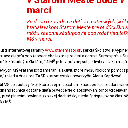
marci
Žiadosti o zaradenie detí do materských škôl 
bratislavskom Starom Meste pre budúci škols
môžu zákonní zástupcovia odovzdať riaditeľ
MŠ v marci.
nuť z internetovej stránky
www.staremesto.sk
, sekcia Školstvo. K vyplne
m stave dieťaťa od všeobecného lekára pre deti a dorast. Samospráva St
né k základným školám, 14 MŠ je bez právnej subjektivity a dve ju majú.
šetkých MŠ vrátane ich zameraní a aktivít, ktoré môžu rodičom pomôcť p
ťa," uviedla dnes pre TASR staromestská hovorkyňa Alena Kopřivová.
dil MŠ do sústavy škôl, ktoré svojím obsahom zabezpečujú predprimárn
edného ročníka dostane dieťa osvedčenie o absolvovaní tohto vzdelávan
ok, pred plnením povinnej školskej dochádzky neplatí príspevok na čiasto
ľky MŠ.