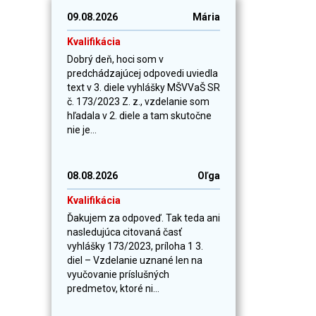
09.08.2026
Mária
Kvalifikácia
Dobrý deň, hoci som v
predchádzajúcej odpovedi uviedla
text v 3. diele vyhlášky MŠVVaŠ SR
č. 173/2023 Z. z., vzdelanie som
hľadala v 2. diele a tam skutočne
nie je...
08.08.2026
Oľga
Kvalifikácia
Ďakujem za odpoveď. Tak teda ani
nasledujúca citovaná časť
vyhlášky 173/2023, príloha 1 3.
diel – Vzdelanie uznané len na
vyučovanie príslušných
predmetov, ktoré ni...