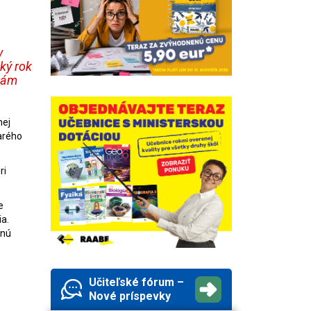
v
ký rok
kám
nej
arého
ri
e
ia.
čnú
Učiteľské fórum –
Nové príspevky