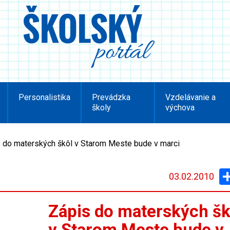
Personalistika
Prevádzka
Vzdelávanie a
školy
výchova
 do materských škôl v Starom Meste bude v marci
03.02.2010
Zápis do materských šk
v Starom Meste bude v