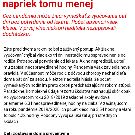
napriek tomu menej
Cez pandémiu môžu žiaci vymeškať z vyučovania päť
dní bez potvrdenia od lekára. Počet absencií však
klesol. V prvej vlne niektorí riaditelia nezapisovali
dochádzku.
Ešte pred dvoma rokmi to bol zaužívaný postup. Ak žiak na
vyučovaní chýbal viac ako tri dni, nestačilo mu ospravedlnenie od
rodiča. Potreboval potvrdenie od lekára. Ak ho nepredložil, učiteľ
mu zapísal neospravedlnené hodiny. Pandémia však zaviedla nové
pravidlá. V súčasnosti môže rodič z dôvodu choroby nechať dieťa
doma päť dní za sebou. Niektorí riaditelia hlásia, že počet
vymeškaných hodín im preto oproti predchádzajúcim rokom stúpol.
Paradoxne, komplexné údaje rezortu školstva naznačujú skôr opak.
Vo vyučovacom roku 2018/2019 základné školy evidovali
priemerne 6,31 neospravedlnenej hodiny na žiaka. V začínajúcom
sa roku pandémie 2019/2020 ich počet klesol na 3,54 hodiny a vlani
to bolo 4,22 hodiny. Podobný vývoj sa ukázal aj pri stredných
školách.
Deti zostávajú doma preventívne