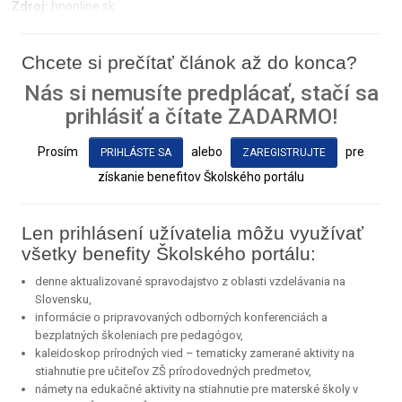
Zdroj:
hnonline.sk
Chcete si prečítať článok až do konca?
Nás si nemusíte predplácať, stačí sa
prihlásiť a čítate ZADARMO!
Prosím
alebo
pre
PRIHLÁSTE SA
ZAREGISTRUJTE
získanie benefitov Školského portálu
Len prihlásení užívatelia môžu využívať
všetky benefity Školského portálu:
denne aktualizované spravodajstvo z oblasti vzdelávania na
Slovensku,
informácie o pripravovaných odborných konferenciách a
bezplatných školeniach pre pedagógov,
kaleidoskop prírodných vied – tematicky zamerané aktivity na
stiahnutie pre učiteľov ZŠ prírodovedných predmetov,
námety na edukačné aktivity na stiahnutie pre materské školy v