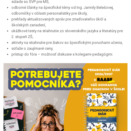
súlade so ŠVP pre MŠ,
odborné články na špecifické témy od Ing. Jarmily Belešovej,
odborníčky v oblasti personalistiky pre školy,
prehľady aktualizovaných správ pre zriaďovateľov škôl a
školských zariadení,
ukážkové testy na stiahnutie zo slovenského jazyka a literatúry pre
2. stupeň ZŠ,
aktivity na stiahnutie pre žiakov so špecifickými poruchami učenia,
súťaže o zaujímavé ceny,
prístup do fóra – možnosť diskusie s kolegami-pedagógmi.