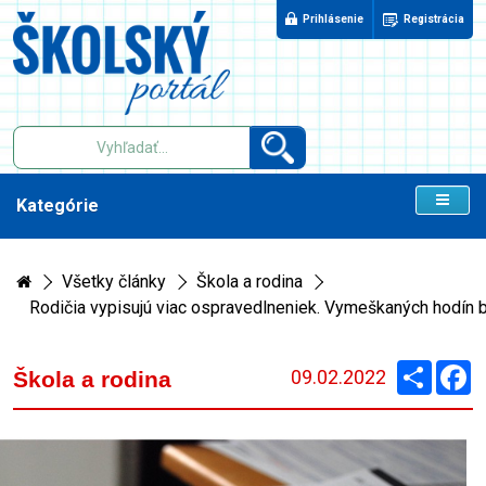
Prihlásenie
Registrácia
Kategórie
Všetky články
Škola a rodina
Rodičia vypisujú viac ospravedlneniek. Vymeškaných hodín 
Zdieľaj
F
09.02.2022
Škola a rodina