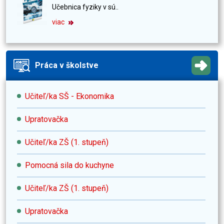
Učebnica fyziky v sú..
viac
Práca v školstve
Učiteľ/ka SŠ - Ekonomika
Upratovačka
Učiteľ/ka ZŠ (1. stupeň)
Pomocná sila do kuchyne
Učiteľ/ka ZŠ (1. stupeň)
Upratovačka