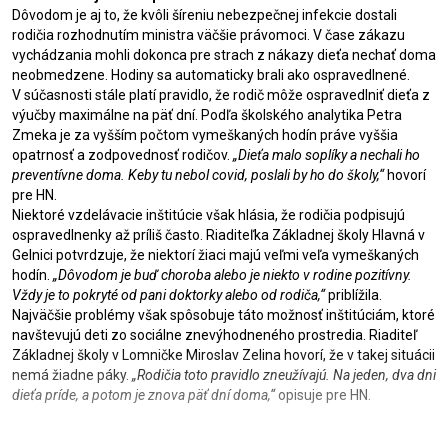
Dôvodom je aj to, že kvôli šíreniu nebezpečnej infekcie dostali
rodičia rozhodnutím ministra väčšie právomoci. V čase zákazu
vychádzania mohli dokonca pre strach z nákazy dieťa nechať doma
neobmedzene. Hodiny sa automaticky brali ako ospravedlnené.
V súčasnosti stále platí pravidlo, že rodič môže ospravedlniť dieťa z
výučby maximálne na päť dní. Podľa školského analytika Petra
Zmeka je za vyšším počtom vymeškaných hodín práve vyššia
opatrnosť a zodpovednosť rodičov.
„Dieťa malo soplíky a nechali ho
preventívne doma. Keby tu nebol covid, poslali by ho do školy,“
hovorí
pre HN.
Niektoré vzdelávacie inštitúcie však hlásia, že rodičia podpisujú
ospravedlnenky až príliš často. Riaditeľka Základnej školy Hlavná v
Gelnici potvrdzuje, že niektorí žiaci majú veľmi veľa vymeškaných
hodín.
„Dôvodom je buď choroba alebo je niekto v rodine pozitívny.
Vždy je to pokryté od pani doktorky alebo od rodiča,“
priblížila.
Najväčšie problémy však spôsobuje táto možnosť inštitúciám, ktoré
navštevujú deti zo sociálne znevýhodneného prostredia. Riaditeľ
Základnej školy v Lomničke Miroslav Zelina hovorí, že v takej situácii
nemá žiadne páky.
„Rodičia toto pravidlo zneužívajú. Na jeden, dva dni
dieťa príde, a potom je znova päť dní doma,“
opisuje pre HN.