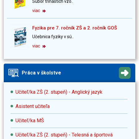
Súbor trinástich vzo..
viac
Fyzika pre 7. ročník ZŠ a 2. ročník GOŠ
Učebnica fyziky v sú..
viac
Práca v školstve
Učiteľ/ka ZŠ (2. stupeň) - Anglický jazyk
Asistent učiteľa
Učiteľ/ka MŠ
Učiteľ/ka ZŠ (2. stupeň) - Telesná a športová