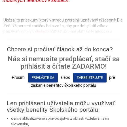
mobilných telefónov v školách.
Ukázal to prieskum, ktorý v stredu zverejnil uznávaný týždenník Die
Zeit. 76 percent rodičov bolo za to, aby pre deti platil zákaz
používať mobily v
školách
. Zákaz už vlani platil vo Francúzsku.
Chcete si prečítať článok až do konca?
Nás si nemusíte predplácať, stačí sa
prihlásiť a čítate ZADARMO!
Prosím
alebo
pre
PRIHLÁSTE SA
ZAREGISTRUJTE
získanie benefitov Školského portálu
Len prihlásení užívatelia môžu využívať
všetky benefity Školského portálu:
denne aktualizované spravodajstvo z oblasti vzdelávania na
Slovensku,