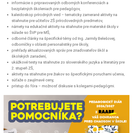
informácie o pripravovaných odborných konferenciách a
bezplatných školeniach pre pedagógov,
kaleidoskop prírodných vied – tematicky zamerané aktivity na
stiahnutie pre učiteľov ZŠ prírodovedných predmetov,
námety na edukačné aktivity na stiahnutie pre materské školy v
súlade so ŠVP pre MŠ,
odborné články na špecifické témy od Ing. Jarmily Belešovej,
odborníčky v oblasti personalistiky pre školy,
prehľady aktualizovaných správ pre zriaďovateľov škôl a
školských zariadení,
ukážkové testy na stiahnutie zo slovenského jazyka a literatúry pre
2. stupeň ZŠ,
aktivity na stiahnutie pre žiakov so špecifickými poruchami učenia,
súťaže o zaujímavé ceny,
prístup do fóra – možnosť diskusie s kolegami-pedagógmi.