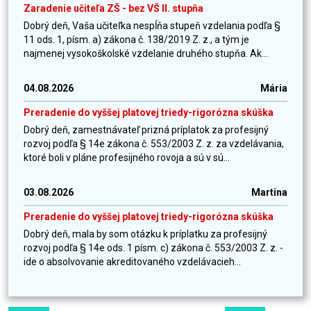
Zaradenie učiteľa ZŠ - bez VŠ II. stupňa
Dobrý deň, Vaša učiteľka nespĺňa stupeň vzdelania podľa §
11 ods. 1, písm. a) zákona č. 138/2019 Z. z., a tým je
najmenej vysokoškolské vzdelanie druhého stupňa. Ak...
04.08.2026
Mária
Preradenie do vyššej platovej triedy-rigorózna skúška
Dobrý deň, zamestnávateľ prizná príplatok za profesijný
rozvoj podľa § 14e zákona č. 553/2003 Z. z. za vzdelávania,
ktoré boli v pláne profesijného rovoja a sú v sú...
03.08.2026
Martina
Preradenie do vyššej platovej triedy-rigorózna skúška
Dobrý deň, mala by som otázku k príplatku za profesijný
rozvoj podľa § 14e ods. 1 písm. c) zákona č. 553/2003 Z. z. -
ide o absolvovanie akreditovaného vzdelávacieh...