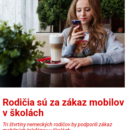
Rodičia sú za zákaz mobilov
v školách
Tri štvrtiny nemeckých rodičov by podporili zákaz