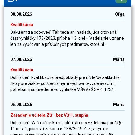
08.08.2026
Oľga
Kvalifikácia
Ďakujem za odpoveď. Tak teda ani nasledujúca citovaná
časť vyhlášky 173/2023, príloha 1 3. diel – Vzdelanie uznané
len na vyučovanie príslušných predmetov, ktoré ni...
07.08.2026
Mária
Kvalifikácia
Dobrý deň, kvalifikačné predpoklady pre učiteľov základnej
školy pre žiakov so špeciálnymi výchovno-vzdelávacími
potrebami sú uvedené vo vyhláške MŠVVaŠ SR č. 173/...
05.08.2026
Mária
Zaradenie učiteľa ZŠ - bez VŠ II. stupňa
Dobrý deň, Vaša učiteľka nespĺňa stupeň vzdelania podľa §
11 ods. 1, písm. a) zákona č. 138/2019 Z. z., a tým je
najmenej vysokoškolské vzdelanie druhého stupňa. Ak...