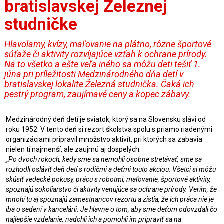
bratislavskej Železnej
studničke
Hlavolamy, kvízy, maľovanie na plátno, rôzne športové
súťaže či aktivity rozvíjajúce vzťah k ochrane prírody.
Na to všetko a ešte veľa iného sa môžu deti tešiť 1.
júna pri príležitosti Medzinárodného dňa detí v
bratislavskej lokalite Železná studnička. Čaká ich
pestrý program, zaujímavé ceny a kopec zábavy.
Medzinárodný deň detí je sviatok, ktorý sa na Slovensku slávi od
roku 1952. V tento deň si rezort školstva spolu s priamo riadenými
organizáciami pripravil množstvo aktivít, pri ktorých sa zabavia
nielen tí najmenší, ale zaujmú aj dospelých.
„Po dvoch rokoch, kedy sme sa nemohli osobne stretávať, sme sa
rozhodli osláviť deň detí s rodičmi a deťmi touto akciou. Všetci si môžu
skúsiť vedecké pokusy, prácu s robotmi, maľovanie, športové aktivity,
spoznajú sokoliarstvo či aktivity venujúce sa ochrane prírody. Verím, že
mnohí tu aj spoznajú zamestnancov rezortu a zistia, že ich práca nie je
iba o sedení v kancelárii. Je hlavne o tom, aby sme deťom odovzdali čo
najlepšie vzdelanie, nadchli ich a pomohli im pripraviť sa na