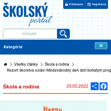
Prihlásenie
Registrácia
Kategórie
Všetky články
Škola a rodina
Rezort školstva oslávi Medzinárodný deň detí bohatým prog
Zdieľaj
F
25.05.2022
Škola a rodina