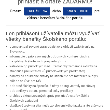
prihlásiť a čítate ZADARMO!
Prosím
alebo
pre
PRIHLÁSTE SA
ZAREGISTRUJTE
získanie benefitov Školského portálu
Len prihlásení užívatelia môžu využívať
všetky benefity Školského portálu:
denne aktualizované spravodajstvo z oblasti vzdelávania na
Slovensku,
informácie o pripravovaných odborných konferenciách a
bezplatných školeniach pre pedagógov,
kaleidoskop prírodných vied – tematicky zamerané aktivity na
stiahnutie pre učiteľov ZŠ prírodovedných predmetov,
námety na edukačné aktivity na stiahnutie pre materské školy v
súlade so ŠVP pre MŠ,
odborné články na špecifické témy od Ing. Jarmily Belešovej,
odborníčky v oblasti personalistiky pre školy,
prehľady aktualizovaných správ pre zriaďovateľov škôl a
školských zariadení,
ukážkové testy na stiahnutie zo slovenského jazyka a literatúry pre