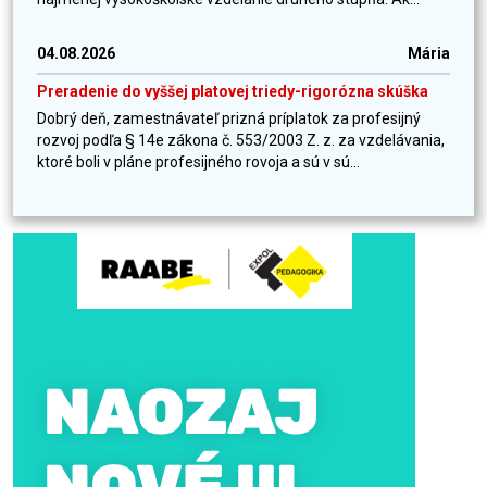
04.08.2026
Mária
Preradenie do vyššej platovej triedy-rigorózna skúška
Dobrý deň, zamestnávateľ prizná príplatok za profesijný
rozvoj podľa § 14e zákona č. 553/2003 Z. z. za vzdelávania,
ktoré boli v pláne profesijného rovoja a sú v sú...