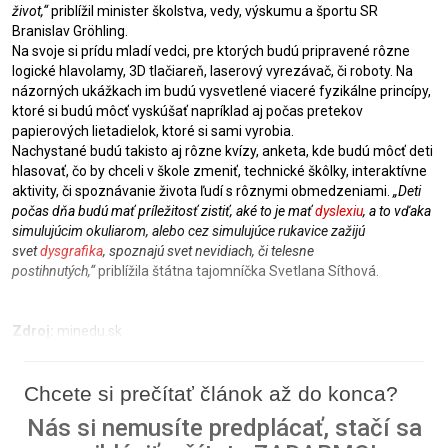
život,“
priblížil minister školstva, vedy, výskumu a športu SR
Branislav Gröhling.
Na svoje si prídu mladí vedci, pre ktorých budú pripravené rôzne
logické hlavolamy, 3D tlačiareň, laserový vyrezávač, či roboty. Na
názorných ukážkach im budú vysvetlené viaceré fyzikálne princípy,
ktoré si budú môcť vyskúšať napríklad aj počas pretekov
papierových lietadielok, ktoré si sami vyrobia.
Nachystané budú takisto aj rôzne kvízy, anketa, kde budú môcť deti
hlasovať, čo by chceli v škole zmeniť, technické škôlky, interaktívne
aktivity, či spoznávanie života ľudí s rôznymi obmedzeniami.
„Deti
počas dňa budú mať príležitosť zistiť, aké to je mať
dyslexiu
, a to vďaka
simulujúcim okuliarom, alebo cez simulujúce rukavice zažijú
svet
dysgrafika
, spoznajú svet nevidiach, či telesne
postihnutých,“
priblížila štátna tajomníčka Svetlana Síthová.
Zdroj:
minedu.sk
Chcete si prečítať článok až do konca?
Nás si nemusíte predplácať, stačí sa