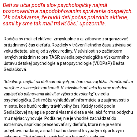
Deti sa učia podľa slov psychologičky najmä
pozorovaním a napodobňovaním správania dospelých.
"Ak očakávame, že budú deti počas prázdnin aktívne,
sami by sme tak mali tráviť čas," upozornila.
Rodičia by mali efektívne, zmysluplne a aj zábavne zorganizovať
prázdninový čas dieťaťa. Rozdiely v trávení letného času závisia od
veku dieťaťa, ale aj od zvykov rodiny. V súvislosti so začiatkom
letných prázdnin to pre TASR uviedla psychologička Výskumného
ústavu detskej psychológie a patopsychológie (VÚDPaP) Beáta
Sedlačková.
"Ideálne je opýtať sa detí samotných, po čom naozaj túžia. Ponúknuť im
na výber z viacerých možností. V závislosti od veku by sme mali deti
zapájať do plánovania aktivít aj výberu dovolenky,"
uviedla
psychologička. Deti môžu vyhľadávať informácie a zaujímavosti o
mieste, kde budú rodiny tráviť voľný čas. Každý rodič podľa
Sedlačkovej najlepšie pozná vlastné dieťa a vie, aká forma oddychu
mu najviac vyhovuje. Podľa nej nie je vhodné zachádzať do
extrémov, napríklad preceňovať sily dieťaťa, ktoré nie je veľmi
pohybovo nadané, a snažiť sa ho doviesť k vypätým športovým
výkonom.
"Prázdniny by mali byť aj o bezpečí a ochrane