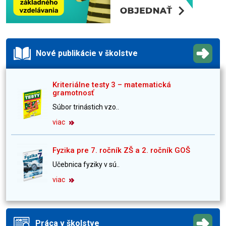
Nové publikácie v školstve
Kriteriálne testy 3 – matematická
gramotnosť
Súbor trinástich vzo..
viac
Fyzika pre 7. ročník ZŠ a 2. ročník GOŠ
Učebnica fyziky v sú..
viac
Práca v školstve