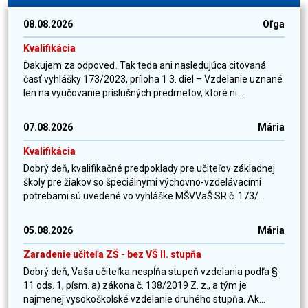
08.08.2026
Oľga
Kvalifikácia
Ďakujem za odpoveď. Tak teda ani nasledujúca citovaná
časť vyhlášky 173/2023, príloha 1 3. diel – Vzdelanie uznané
len na vyučovanie príslušných predmetov, ktoré ni...
07.08.2026
Mária
Kvalifikácia
Dobrý deň, kvalifikačné predpoklady pre učiteľov základnej
školy pre žiakov so špeciálnymi výchovno-vzdelávacími
potrebami sú uvedené vo vyhláške MŠVVaŠ SR č. 173/...
05.08.2026
Mária
Zaradenie učiteľa ZŠ - bez VŠ II. stupňa
Dobrý deň, Vaša učiteľka nespĺňa stupeň vzdelania podľa §
11 ods. 1, písm. a) zákona č. 138/2019 Z. z., a tým je
najmenej vysokoškolské vzdelanie druhého stupňa. Ak...