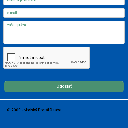
Odoslať
© 2009 - Školský Portál Raabe