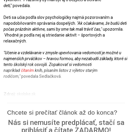
detí,"
povedala.
Deti sa učia podľa slov psychologičky najmä pozorovaním a
napodobňovaním správania dospelých.
"Ak očakávame, že budú deti
počas prázdnin aktívne, sami by sme tak mali tráviť čas,"
upozornila.
Vhodné je podľa nej aj striedanie aktivít – športových a
relaxačných.
"Učenie a vzdelávanie v zmysle upevňovania vedomostí je možné u
najmenších prváčikov – hravou formou, aby nezabudli základy, ktoré si
tento školský rok osvojili. Zopakovať si vedomosti
napríklad
čítaním
kníh, písaním listov z výletov starým
rodičom,"
povedala Sedlačková.
Zdroj:
skolske.sk
Chcete si prečítať článok až do konca?
Nás si nemusíte predplácať, stačí sa
prihlásiť a čítate ZADARMO!