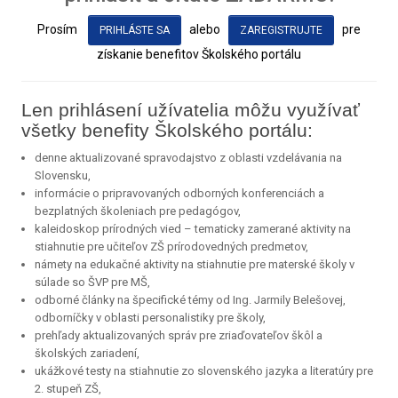
Prosím
alebo
pre
PRIHLÁSTE SA
ZAREGISTRUJTE
získanie benefitov Školského portálu
Len prihlásení užívatelia môžu využívať
všetky benefity Školského portálu:
denne aktualizované spravodajstvo z oblasti vzdelávania na
Slovensku,
informácie o pripravovaných odborných konferenciách a
bezplatných školeniach pre pedagógov,
kaleidoskop prírodných vied – tematicky zamerané aktivity na
stiahnutie pre učiteľov ZŠ prírodovedných predmetov,
námety na edukačné aktivity na stiahnutie pre materské školy v
súlade so ŠVP pre MŠ,
odborné články na špecifické témy od Ing. Jarmily Belešovej,
odborníčky v oblasti personalistiky pre školy,
prehľady aktualizovaných správ pre zriaďovateľov škôl a
školských zariadení,
ukážkové testy na stiahnutie zo slovenského jazyka a literatúry pre
2. stupeň ZŠ,