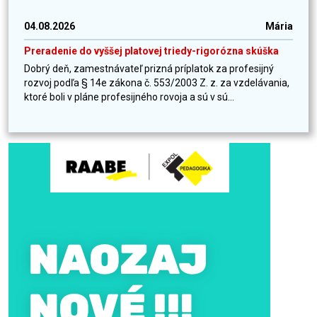
04.08.2026
Mária
Preradenie do vyššej platovej triedy-rigorózna skúška
Dobrý deň, zamestnávateľ prizná príplatok za profesijný
rozvoj podľa § 14e zákona č. 553/2003 Z. z. za vzdelávania,
ktoré boli v pláne profesijného rovoja a sú v sú...