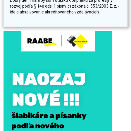
Dobrý deň, mala by som otázku k príplatku za profesijný
rozvoj podľa § 14e ods. 1 písm. c) zákona č. 553/2003 Z. z. -
ide o absolvovanie akreditovaného vzdelávacieh...