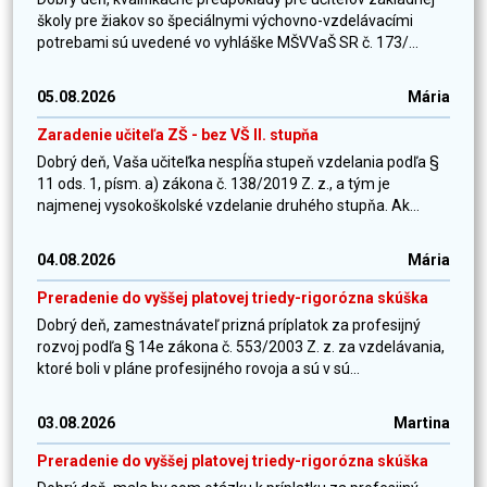
školy pre žiakov so špeciálnymi výchovno-vzdelávacími
potrebami sú uvedené vo vyhláške MŠVVaŠ SR č. 173/...
05.08.2026
Mária
Zaradenie učiteľa ZŠ - bez VŠ II. stupňa
Dobrý deň, Vaša učiteľka nespĺňa stupeň vzdelania podľa §
11 ods. 1, písm. a) zákona č. 138/2019 Z. z., a tým je
najmenej vysokoškolské vzdelanie druhého stupňa. Ak...
04.08.2026
Mária
Preradenie do vyššej platovej triedy-rigorózna skúška
Dobrý deň, zamestnávateľ prizná príplatok za profesijný
rozvoj podľa § 14e zákona č. 553/2003 Z. z. za vzdelávania,
ktoré boli v pláne profesijného rovoja a sú v sú...
03.08.2026
Martina
Preradenie do vyššej platovej triedy-rigorózna skúška