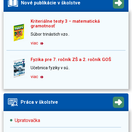
Nové publikácie v školstve
Kriteriálne testy 3 – matematická
gramotnosť
Súbor trinástich vzo..
viac
Fyzika pre 7. ročník ZŠ a 2. ročník GOŠ
Učebnica fyziky v sú..
viac
Práca v školstve
Upratovačka