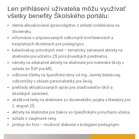
Len prihlásení užívatelia môžu využívať
všetky benefity Školského portálu:
denne aktualizované spravodajstvo z oblasti vzdelávania na
Slovensku,
informácie o pripravovaných odborných konferenciách a
bezplatných školeniach pre pedagógov,
kaleidoskop prírodných vied – tematicky zamerané aktivity na
stiahnutie pre učiteľov ZŠ prírodovedných predmetov,
námety na edukačné aktivity na stiahnutie pre materské školy v
súlade so ŠVP pre MŠ,
odborné články na špecifické témy od Ing. Jarmily Belešovej,
odborníčky v oblasti personalistiky pre školy,
prehľady aktualizovaných správ pre zriaďovateľov škôl a
školských zariadení,
ukážkové testy na stiahnutie zo slovenského jazyka a literatúry pre
2. stupeň ZŠ,
aktivity na stiahnutie pre žiakov so špecifickými poruchami učenia,
súťaže o zaujímavé ceny,
prístup do fóra – možnosť diskusie s kolegami-pedagógmi.