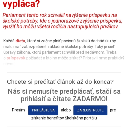
vypláca?
Parlament tento rok schválil navýšenie príspevku na
školské potreby. Ide o jednorazové zvýšenie príspevku,
využiť ho môžu všetci rodičia nastupujúcich prvákov.
Každé
dieťa
, ktoré si začne plniť povinnú školskú dochádzku by
malo mať zabezpečené základné školské potreby. Taký je cieľ
úpravy zákona, ktorú parlament schválil pred nedávnom. Treba
o
príspevok
požiadať a kto ho môže získať? Pripravili sme praktický
návod.
Chcete si prečítať článok až do konca?
Nás si nemusíte predplácať, stačí sa
prihlásiť a čítate ZADARMO!
Prosím
alebo
pre
PRIHLÁSTE SA
ZAREGISTRUJTE
získanie benefitov Školského portálu