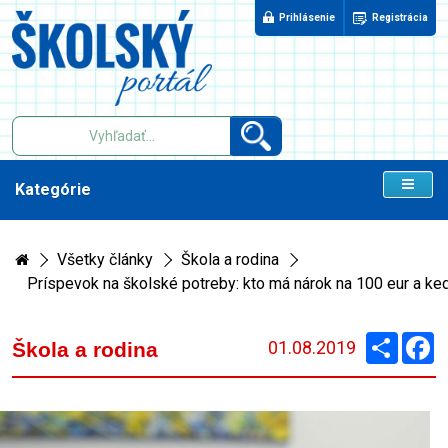
Prihlásenie
Registrácia
Kategórie
Všetky články
Škola a rodina
Príspevok na školské potreby: kto má nárok na 100 eur a ked
Zdieľaj
F
01.08.2019
Škola a rodina