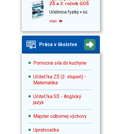
ZŠ a 2. ročník GOŠ
Učebnica fyziky v sú..
viac
Práca v školstve
Pomocná sila do kuchyne
Učiteľ/ka ZŠ (2. stupeň) -
Matematika
Učiteľ/ka SŠ - Anglický
jazyk
Majster odbornej výchovy
Upratovačka