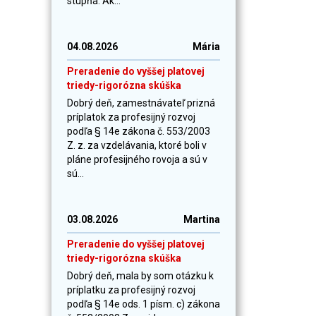
stupňa. Ak...
04.08.2026
Mária
Preradenie do vyššej platovej
triedy-rigorózna skúška
Dobrý deň, zamestnávateľ prizná
príplatok za profesijný rozvoj
podľa § 14e zákona č. 553/2003
Z. z. za vzdelávania, ktoré boli v
pláne profesijného rovoja a sú v
sú...
03.08.2026
Martina
Preradenie do vyššej platovej
triedy-rigorózna skúška
Dobrý deň, mala by som otázku k
príplatku za profesijný rozvoj
podľa § 14e ods. 1 písm. c) zákona