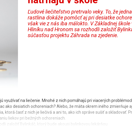
Ľudové liečiteľstvo pretrvalo veky. To, že jedna
rastlina dokáže pomôcť aj pri desiatke ochore
však vie z nás iba málokto. V Základnej škole 
Hliníku nad Hronom sa rozhodli založiť Bylink
súčasťou projektu Záhrada na zjedenie.
ajú využívať na liečenie. Mnohé z nich pomáhajú pri viacerých problémoc
iac ako desiatich ochoreniach? Alebo, že mäta okrem iného zmierňuje aj
 ktorá časť z nich je liečivá a ani to, ako ich správe sušiť a skladovať. P
u liekov pri bežných ochoreniach.
dli založiť Bylinkáč, ktorý bude akousi bylinkovou lekárňou.