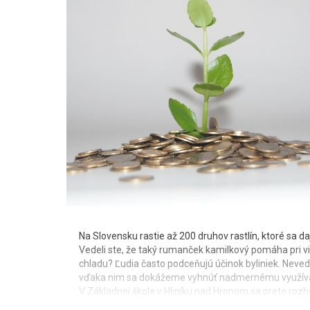
Na Slovensku rastie až 200 druhov rastlín, ktoré sa d
Vedeli ste, že taký rumanček kamilkový pomáha pri v
chladu? Ľudia často podceňujú účinok byliniek. Nevedia,
vďaka nim sa dokážeme vyhnúť nadmernému využívani
V Základnej škole v Hliníku nad Hronom sa preto rozho