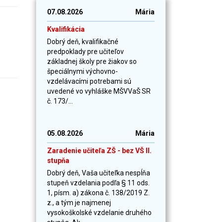
07.08.2026
Mária
Kvalifikácia
Dobrý deň, kvalifikačné
predpoklady pre učiteľov
základnej školy pre žiakov so
špeciálnymi výchovno-
vzdelávacími potrebami sú
uvedené vo vyhláške MŠVVaŠ SR
č. 173/...
05.08.2026
Mária
Zaradenie učiteľa ZŠ - bez VŠ II.
stupňa
Dobrý deň, Vaša učiteľka nespĺňa
stupeň vzdelania podľa § 11 ods.
1, písm. a) zákona č. 138/2019 Z.
z., a tým je najmenej
vysokoškolské vzdelanie druhého