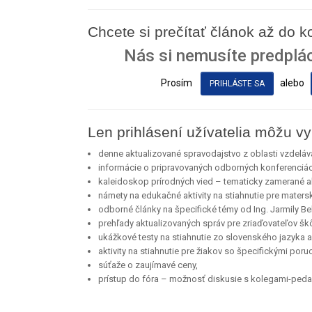
Chcete si prečítať článok až do 
Nás si nemusíte predplác
Prosím
alebo
PRIHLÁSTE SA
Len prihlásení užívatelia môžu vy
denne aktualizované spravodajstvo z oblasti vzdeláv
informácie o pripravovaných odborných konferenciá
kaleidoskop prírodných vied – tematicky zamerané akt
námety na edukačné aktivity na stiahnutie pre maters
odborné články na špecifické témy od Ing. Jarmily Bel
prehľady aktualizovaných správ pre zriaďovateľov škô
ukážkové testy na stiahnutie zo slovenského jazyka a l
aktivity na stiahnutie pre žiakov so špecifickými por
súťaže o zaujímavé ceny,
prístup do fóra – možnosť diskusie s kolegami-ped