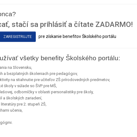
konca?
ať, stačí sa prihlásiť a čítate ZADARMO!
pre získanie benefitov Školského portálu
ZAREGISTRUJTE
užívať všetky benefity Školského portálu:
ania na Slovensku,
ch a bezplatných školeniach pre pedagógov,
ivity na stiahnutie pre učiteľov ZŠ prírodovedných predmetov,
ké školy v súlade so ŠVP pre MŠ,
ešovej, odborníčky v oblasti personalistiky pre školy,
l a školských zariadení,
iteratúry pre 2. stupeň ZŠ,
uchami učenia,
agógmi.