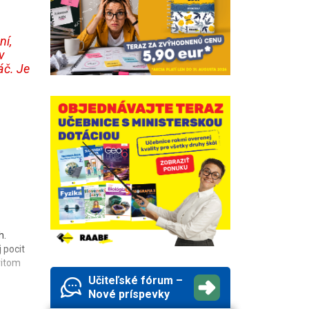
ní,
v
áč. Je
h.
 pocit
ritom
Učiteľské fórum –
Nové príspevky