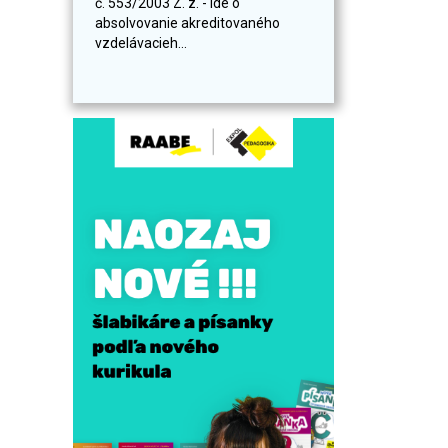
č. 553/2003 Z. z. - ide o
absolvovanie akreditovaného
vzdelávacieh...