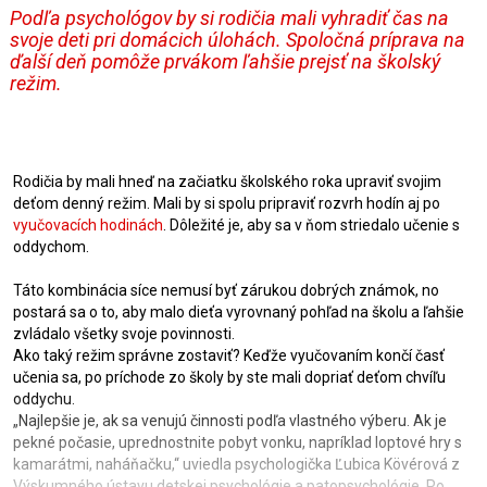
Podľa psychológov by si rodičia mali vyhradiť čas na
svoje deti pri domácich úlohách. Spoločná príprava na
ďalší deň pomôže prvákom ľahšie prejsť na školský
režim.
Rodičia by mali hneď na začiatku školského roka upraviť svojim
deťom denný režim. Mali by si spolu pripraviť rozvrh hodín aj po
vyučovacích hodinách
. Dôležité je, aby sa v ňom striedalo učenie s
oddychom.
Táto kombinácia síce nemusí byť zárukou dobrých známok, no
postará sa o to, aby malo dieťa vyrovnaný pohľad na školu a ľahšie
zvládalo všetky svoje povinnosti.
Ako taký režim správne zostaviť? Keďže vyučovaním končí časť
učenia sa, po príchode zo školy by ste mali dopriať deťom chvíľu
oddychu.
„Najlepšie je, ak sa venujú činnosti podľa vlastného výberu. Ak je
pekné počasie, uprednostnite pobyt vonku, napríklad loptové hry s
kamarátmi, naháňačku,“ uviedla psychologička Ľubica Kövérová z
Výskumného ústavu detskej psychológie a patopsychológie. Po