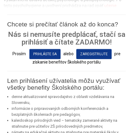
tejto psychohygiene a uvoľnení prichádza na rad opäť
učenie
.
Chcete si prečítať článok až do konca?
Nás si nemusíte predplácať, stačí sa
prihlásiť a čítate ZADARMO!
Prosím
alebo
pre
PRIHLÁSTE SA
ZAREGISTRUJTE
získanie benefitov Školského portálu
Len prihlásení užívatelia môžu využívať
všetky benefity Školského portálu:
denne aktualizované spravodajstvo z oblasti vzdelávania na
Slovensku,
informácie o pripravovaných odborných konferenciách a
bezplatných školeniach pre pedagógov,
kaleidoskop prírodných vied – tematicky zamerané aktivity na
stiahnutie pre učiteľov ZŠ prírodovedných predmetov,
námety na edukačné aktivity na stiahnutie pre materské školy v