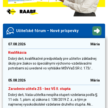
Učiteľské fórum – Nové príspevky
07.08.2026
Mária
Kvalifikácia
Dobrý deň, kvalifikačné predpoklady pre učiteľov základnej
školy pre žiakov so špeciálnymi výchovno-vzdelávacími
potrebami sú uvedené vo vyhláške MŠVVaŠ SR č. 173/...
05.08.2026
Mária
Zaradenie učiteľa ZŠ - bez VŠ II. stupňa
Dobrý deň, Vaša učiteľka nespĺňa stupeň vzdelania podľa §
11 ods. 1, písm. a) zákona č. 138/2019 Z. z., a tým je
najmenej vysokoškolské vzdelanie druhého stupňa. Ak...