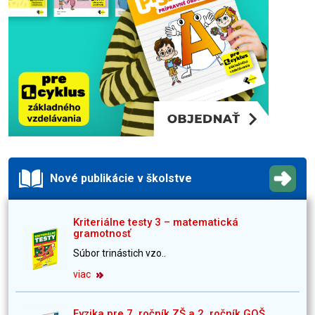
Nové publikácie v školstve
Kriteriálne testy 3 – matematická
gramotnosť
Súbor trinástich vzo..
viac
Fyzika pre 7. ročník ZŠ a 2. ročník GOŠ