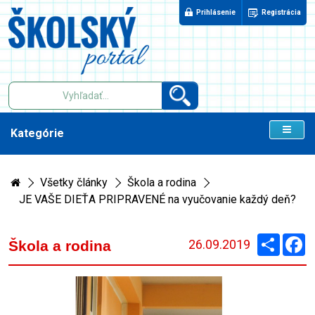
Prihlásenie
Registrácia
Kategórie
Všetky články
Škola a rodina
JE VAŠE DIEŤA PRIPRAVENÉ na vyučovanie každý deň?
Zdieľaj
F
26.09.2019
Škola a rodina