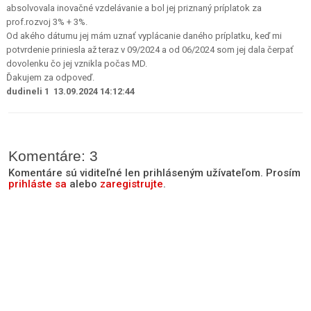
absolvovala inovačné vzdelávanie a bol jej priznaný príplatok za
prof.rozvoj 3% + 3%.
Od akého dátumu jej mám uznať vyplácanie daného príplatku, keď mi
potvrdenie priniesla až teraz v 09/2024 a od 06/2024 som jej dala čerpať
dovolenku čo jej vznikla počas MD.
Ďakujem za odpoveď.
dudineli 1 13.09.2024 14:12:44
Komentáre: 3
Komentáre sú viditeľné len prihláseným užívateľom. Prosím
prihláste sa
alebo
zaregistrujte
.