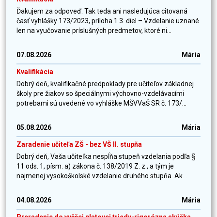
Ďakujem za odpoveď. Tak teda ani nasledujúca citovaná
časť vyhlášky 173/2023, príloha 1 3. diel – Vzdelanie uznané
len na vyučovanie príslušných predmetov, ktoré ni...
07.08.2026
Mária
Kvalifikácia
Dobrý deň, kvalifikačné predpoklady pre učiteľov základnej
školy pre žiakov so špeciálnymi výchovno-vzdelávacími
potrebami sú uvedené vo vyhláške MŠVVaŠ SR č. 173/...
05.08.2026
Mária
Zaradenie učiteľa ZŠ - bez VŠ II. stupňa
Dobrý deň, Vaša učiteľka nespĺňa stupeň vzdelania podľa §
11 ods. 1, písm. a) zákona č. 138/2019 Z. z., a tým je
najmenej vysokoškolské vzdelanie druhého stupňa. Ak...
04.08.2026
Mária