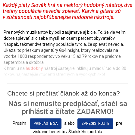
Každý piaty Slovák hrá na niektorý hudobný nástroj, dve
tretiny populácie nevedia spievať. Klavír a gitara sú
v súčasnosti najobľúbenejšie hudobné nástroje.
Pre nových muzikantov by boli zaujímavé aj bicie. To, že vie veľmi
dobre spievať, si o sebe myslí len osem percent obyvateľov.
Naopak, takmer dve tretiny populácie tvrdia, že spievať nevedia.
Ukázal to prieskum agentúry Go4insight, ktorý realizovala na
vzorke 1000 respondentov vo veku 15 až 79 rokov na prelome
septembra a októbra.
K hraniu na
hudobný
nástroj častejšie inklinujú mladší ľudia do 30
rokov, najčastejšie študenti stredných a vysokých škôl.
Chcete si prečítať článok až do konca?
Nás si nemusíte predplácať, stačí sa
prihlásiť a čítate ZADARMO!
Prosím
alebo
pre
PRIHLÁSTE SA
ZAREGISTRUJTE
získanie benefitov Školského portálu