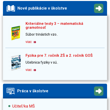
Nové publikácie v školstve
Kriteriálne testy 3 – matematická
gramotnosť
Súbor trinástich vzo..
viac
Fyzika pre 7. ročník ZŠ a 2. ročník GOŠ
Učebnica fyziky v sú..
viac
Práca v školstve
Učiteľ/ka MŠ