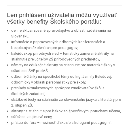
Len prihlásení užívatelia môžu využívať
všetky benefity Školského portálu:
denne aktualizované spravodajstvo z oblasti vzdelávania na
Slovensku,
informácie o pripravovaných odborných konferenciách a
bezplatných školeniach pre pedagógov,
kaleidoskop prírodných vied – tematicky zamerané aktivity na
stiahnutie pre učiteľov ZŠ prírodovedných predmetov,
námety na edukačné aktivity na stiahnutie pre materské školy v
súlade so ŠVP pre MŠ,
odborné články na špecifické témy od Ing. Jarmily Belešovej,
odborníčky v oblasti personalistiky pre školy,
prehľady aktualizovaných správ pre zriaďovateľov škôl a
školských zariadení,
ukážkové testy na stiahnutie zo slovenského jazyka a literatúry pre
2. stupeň ZŠ,
aktivity na stiahnutie pre žiakov so špecifickými poruchami učenia,
súťaže o zaujímavé ceny,
prístup do fóra – možnosť diskusie s kolegami-pedagógmi.