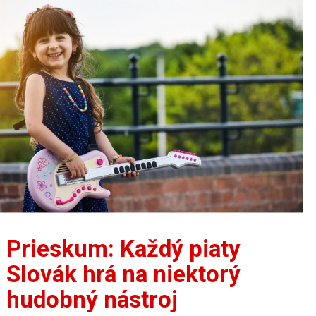
Prieskum: Každý piaty
Slovák hrá na niektorý
hudobný nástroj