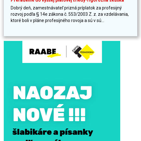
Preradenie do vyššej platovej triedy-rigorózna skúška
Dobrý deň, zamestnávateľ prizná príplatok za profesijný
rozvoj podľa § 14e zákona č. 553/2003 Z. z. za vzdelávania,
ktoré boli v pláne profesijného rovoja a sú v sú...