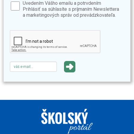
Uvedením Vášho emailu a potrvdením
Prihlásiť sa súhlasíte s príjmaním Newslettera
a marketingových správ od prevádzkovateľa.