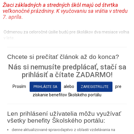
Žiaci základných a stredných škôl majú od štvrtka
veľkonočné prázdniny. K vyučovaniu sa vrátia v stredu
7. apríla.
Odmenou za celoročné úsilie budú pre školákov dva mesiace voľna
v lete.
Chcete si prečítať článok až do konca?
Nás si nemusíte predplácať, stačí sa
prihlásiť a čítate ZADARMO!
Prosím
alebo
pre
PRIHLÁSTE SA
ZAREGISTRUJTE
získanie benefitov Školského portálu
Len prihlásení užívatelia môžu využívať
všetky benefity Školského portálu:
denne aktualizované spravodajstvo z oblasti vzdelávania na