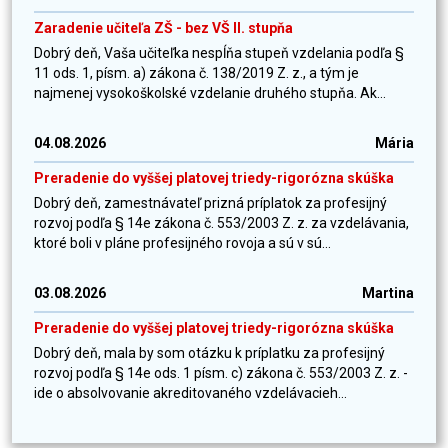
Zaradenie učiteľa ZŠ - bez VŠ II. stupňa
Dobrý deň, Vaša učiteľka nespĺňa stupeň vzdelania podľa §
11 ods. 1, písm. a) zákona č. 138/2019 Z. z., a tým je
najmenej vysokoškolské vzdelanie druhého stupňa. Ak...
04.08.2026
Mária
Preradenie do vyššej platovej triedy-rigorózna skúška
Dobrý deň, zamestnávateľ prizná príplatok za profesijný
rozvoj podľa § 14e zákona č. 553/2003 Z. z. za vzdelávania,
ktoré boli v pláne profesijného rovoja a sú v sú...
03.08.2026
Martina
Preradenie do vyššej platovej triedy-rigorózna skúška
Dobrý deň, mala by som otázku k príplatku za profesijný
rozvoj podľa § 14e ods. 1 písm. c) zákona č. 553/2003 Z. z. -
ide o absolvovanie akreditovaného vzdelávacieh...