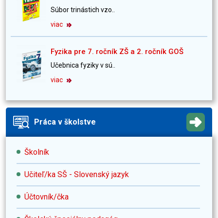
Súbor trinástich vzo..
viac
Fyzika pre 7. ročník ZŠ a 2. ročník GOŠ
Učebnica fyziky v sú..
viac
Práca v školstve
Školník
Učiteľ/ka SŠ - Slovenský jazyk
Účtovník/čka