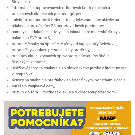
Slovensku,
informácie o pripravovaných odborných konferenciách a
bezplatných školeniach pre pedagógov,
kaleidoskop prírodných vied – tematicky zamerané aktivity na
stiahnutie pre učiteľov ZŠ prírodovedných predmetov,
námety na edukačné aktivity na stiahnutie pre materské školy v
súlade so ŠVP pre MŠ,
odborné články na špecifické témy od Ing. Jarmily Belešovej,
odborníčky v oblasti personalistiky pre školy,
prehľady aktualizovaných správ pre zriaďovateľov škôl a
školských zariadení,
ukážkové testy na stiahnutie zo slovenského jazyka a literatúry pre
2. stupeň ZŠ,
aktivity na stiahnutie pre žiakov so špecifickými poruchami učenia,
súťaže o zaujímavé ceny,
prístup do fóra – možnosť diskusie s kolegami-pedagógmi.