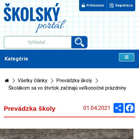
Prihlásenie
Registrácia
Kategórie
Všetky články
Prevádzka školy
Školákom sa vo štvrtok začínajú veľkonočné prázdniny
Zdieľaj
F
01.04.2021
Prevádzka školy