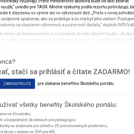
ostriedky využívajú. Preto ministerstvo školstva bude od škôl zbierať
 využili,“ uviedlo pre TASR. Mnohé výskumy podľa rezortu potvrdzujú, ž
ie k zlepšeniu vo vývine ani vo výkonnosti detí. „Preto v novej schvále
je podporné opatrenie, ako sa prideľuje a čo má byť jeho cieľom. Postupn
atrenia na zlepšenie výkonnosti a pozornosti dieťaťa,“ doplnilo MŠVVa
o tento rok financovaných z európskych štrukturálnych fondov. „Budúci
 v rovnakej miere financovať zo štátneho rozpočtu,“ potvrdilo ministerstv
konca?
ať, stačí sa prihlásiť a čítate ZADARMO!
pre získanie benefitov Školského portálu
ZAREGISTRUJTE
užívať všetky benefity Školského portálu:
ania na Slovensku,
ch a bezplatných školeniach pre pedagógov,
ivity na stiahnutie pre učiteľov ZŠ prírodovedných predmetov,
ké školy v súlade so ŠVP pre MŠ,