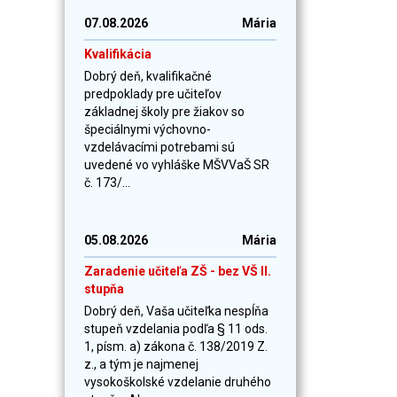
07.08.2026
Mária
Kvalifikácia
Dobrý deň, kvalifikačné
predpoklady pre učiteľov
základnej školy pre žiakov so
špeciálnymi výchovno-
vzdelávacími potrebami sú
uvedené vo vyhláške MŠVVaŠ SR
č. 173/...
05.08.2026
Mária
Zaradenie učiteľa ZŠ - bez VŠ II.
stupňa
Dobrý deň, Vaša učiteľka nespĺňa
stupeň vzdelania podľa § 11 ods.
1, písm. a) zákona č. 138/2019 Z.
z., a tým je najmenej
vysokoškolské vzdelanie druhého