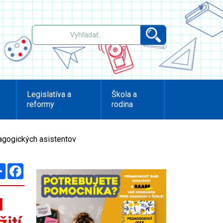
Legislatíva a
Škola a
reformy
rodina
dagogických asistentov
Zdieľaj
Facebook
d
žití