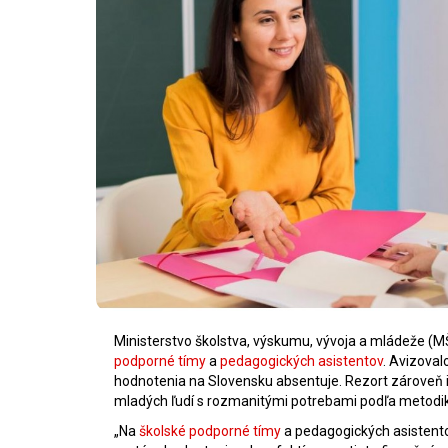
Ministerstvo školstva, výskumu, vývoja a mládeže (MŠ
podporné tímy
a
pedagogických asistentov
. Avizoval
hodnotenia na Slovensku absentuje. Rezort zároveň i
mladých ľudí s rozmanitými potrebami podľa metodik
„Na
školské podporné tímy
a pedagogických asistento