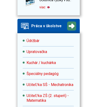
viac
Práca v školstve
Údržbár
Upratovačka
Kuchár / kuchárka
Špeciálny pedagóg
Učiteľ/ka SŠ - Mechatronika
Učiteľ/ka ZŠ (2. stupeň) -
Matematika