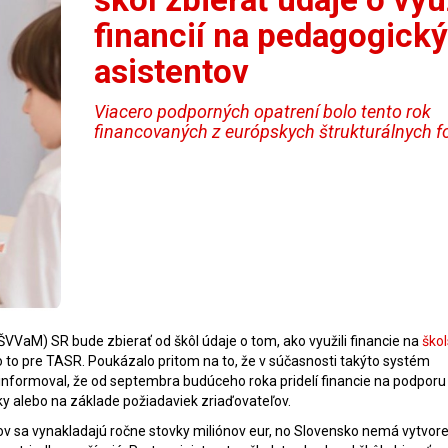
financií na pedagogick
asistentov
Viacero podporných opatrení bolo tento rok
financovaných z európskych štrukturálnych f
VVaM) SR bude zbierať od škôl údaje o tom, ako využili financie na
ško
o to pre TASR. Poukázalo pritom na to, že v súčasnosti takýto systém
nformoval, že od septembra budúceho roka pridelí financie na podporu 
y alebo na základe požiadaviek zriaďovateľov.
v sa vynakladajú ročne stovky miliónov eur, no Slovensko nemá vytvor