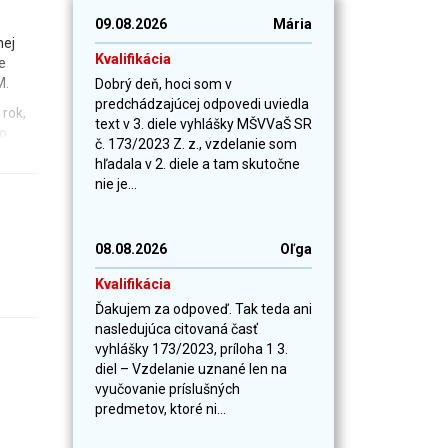
e
09.08.2026
Mária
nej
Kvalifikácia
e
M.
Dobrý deň, hoci som v
predchádzajúcej odpovedi uviedla
 rok,
text v 3. diele vyhlášky MŠVVaŠ SR
o.
č. 173/2023 Z. z., vzdelanie som
hľadala v 2. diele a tam skutočne
nie je...
08.08.2026
Oľga
Kvalifikácia
Ďakujem za odpoveď. Tak teda ani
nasledujúca citovaná časť
vyhlášky 173/2023, príloha 1 3.
diel – Vzdelanie uznané len na
vyučovanie príslušných
predmetov, ktoré ni...