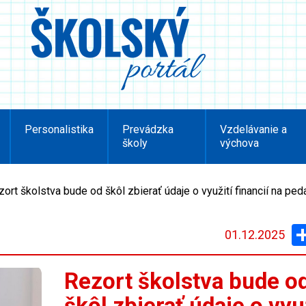
Personalistika
Prevádzka
Vzdelávanie a
školy
výchova
ort školstva bude od škôl zbierať údaje o využití financií na pe
01.12.2025
Rezort školstva bude o
škôl zbierať údaje o vyu