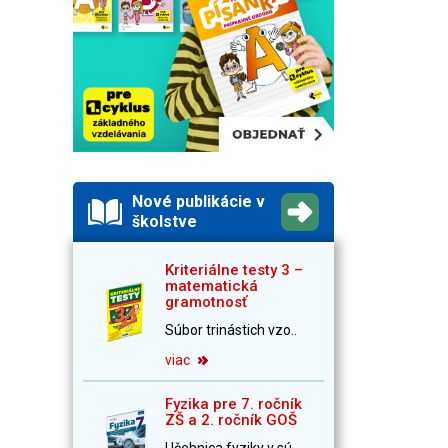
Nové publikácie v
školstve
Kriteriálne testy 3 –
matematická
gramotnosť
Súbor trinástich vzo..
viac
Fyzika pre 7. ročník
ZŠ a 2. ročník GOŠ
Učebnica fyziky v sú..