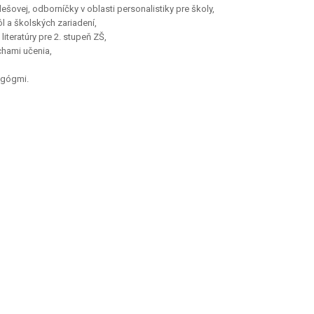
ešovej, odborníčky v oblasti personalistiky pre školy,
l a školských zariadení,
iteratúry pre 2. stupeň ZŠ,
uchami učenia,
agógmi.