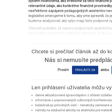
systém hodnotenia, ako efektívne sa tieto finančné pr
relevantné údaje, ako konkrétne finančné prostriedky
neefektívne zapájanie pedagogických asistentov neved
legislatíve smerujeme k tomu, aby sme spresnili, čo 
budeme analyzovať, aký vplyv majú tieto podporné op
Zároveň podotklo, že viacero podporných opatrení bol
keď už tieto prostriedky nebudú k dispozícii, budú sa
Chcete si prečítať článok až do 
Nás si nemusíte predplác
Prosím
alebo
PRIHLÁSTE SA
Len prihlásení užívatelia môžu vy
denne aktualizované spravodajstvo z oblasti vzdeláv
informácie o pripravovaných odborných konferenciá
kaleidoskop prírodných vied – tematicky zamerané akt
námety na edukačné aktivity na stiahnutie pre maters