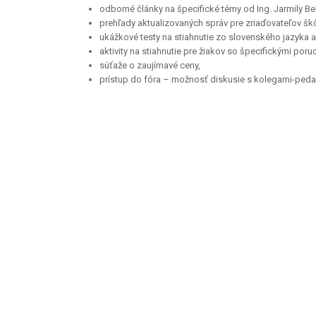
odborné články na špecifické témy od Ing. Jarmily Bel
prehľady aktualizovaných správ pre zriaďovateľov škô
ukážkové testy na stiahnutie zo slovenského jazyka a l
aktivity na stiahnutie pre žiakov so špecifickými por
súťaže o zaujímavé ceny,
prístup do fóra – možnosť diskusie s kolegami-ped