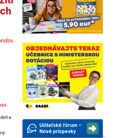
ých
ondov.
lské
detí a
Učiteľské fórum –
Nové príspevky
ený