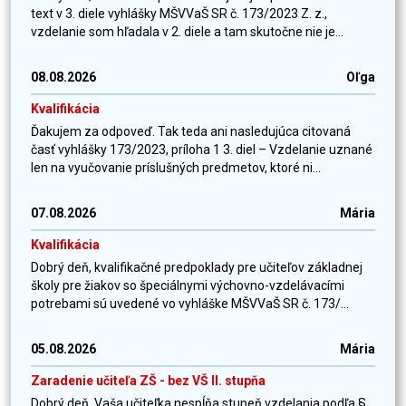
text v 3. diele vyhlášky MŠVVaŠ SR č. 173/2023 Z. z.,
vzdelanie som hľadala v 2. diele a tam skutočne nie je...
08.08.2026
Oľga
Kvalifikácia
Ďakujem za odpoveď. Tak teda ani nasledujúca citovaná
časť vyhlášky 173/2023, príloha 1 3. diel – Vzdelanie uznané
len na vyučovanie príslušných predmetov, ktoré ni...
07.08.2026
Mária
Kvalifikácia
Dobrý deň, kvalifikačné predpoklady pre učiteľov základnej
školy pre žiakov so špeciálnymi výchovno-vzdelávacími
potrebami sú uvedené vo vyhláške MŠVVaŠ SR č. 173/...
05.08.2026
Mária
Zaradenie učiteľa ZŠ - bez VŠ II. stupňa
Dobrý deň, Vaša učiteľka nespĺňa stupeň vzdelania podľa §