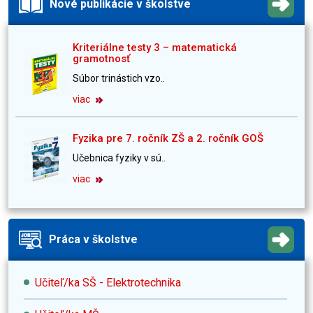
Nové publikácie v školstve
Kriteriálne testy 3 – matematická
gramotnosť
Súbor trinástich vzo..
viac
Fyzika pre 7. ročník ZŠ a 2. ročník GOŠ
Učebnica fyziky v sú..
viac
Práca v školstve
Učiteľ/ka SŠ - Elektrotechnika