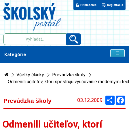
Prihlásenie
Registrácia
Kategórie
Všetky články
Prevádzka školy
Odmenili učiteľov, ktorí spestrujú vyučovanie modernými te
Zdieľaj
F
03.12.2009
Prevádzka školy
Odmenili učiteľov, ktorí