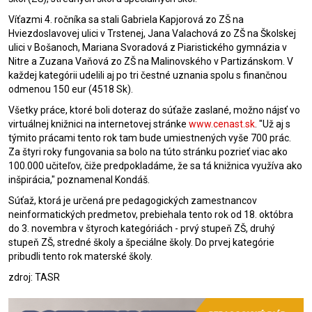
Víťazmi 4. ročníka sa stali Gabriela Kapjorová zo ZŠ na
Hviezdoslavovej ulici v Trstenej, Jana Valachová zo ZŠ na Školskej
ulici v Bošanoch, Mariana Svoradová z Piaristického gymnázia v
Nitre a Zuzana Vaňová zo ZŠ na Malinovského v Partizánskom. V
každej kategórii udelili aj po tri čestné uznania spolu s finančnou
odmenou 150 eur (4518 Sk).
Všetky práce, ktoré boli doteraz do súťaže zaslané, možno nájsť vo
virtuálnej knižnici na internetovej stránke
www.cenast.sk
. "Už aj s
týmito prácami tento rok tam bude umiestnených vyše 700 prác.
Za štyri roky fungovania sa bolo na túto stránku pozrieť viac ako
100.000 učiteľov, čiže predpokladáme, že sa tá knižnica využíva ako
inšpirácia," poznamenal Kondáš.
Súťaž, ktorá je určená pre pedagogických zamestnancov
neinformatických predmetov, prebiehala tento rok od 18. októbra
do 3. novembra v štyroch kategóriách - prvý stupeň ZŠ, druhý
stupeň ZŠ, stredné školy a špeciálne školy. Do prvej kategórie
pribudli tento rok materské školy.
zdroj: TASR