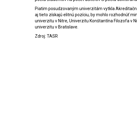
Piatim posudzovaným univerzitám vytkla Akreditačná
aj tieto získajú elitnú pozíciu, by mohlo rozhodnúť m
univerzitu v Nitre, Univerzitu Konštantína Filozofa v N
univerzitu v Bratislave.
Zdroj: TASR