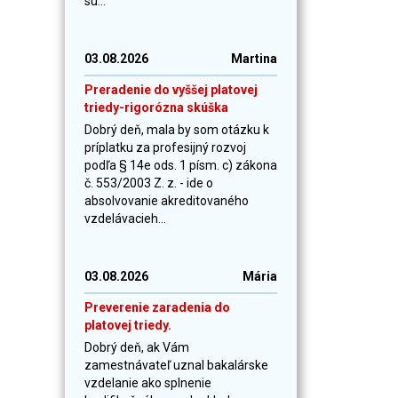
sú...
03.08.2026
Martina
Preradenie do vyššej platovej
triedy-rigorózna skúška
Dobrý deň, mala by som otázku k
príplatku za profesijný rozvoj
podľa § 14e ods. 1 písm. c) zákona
č. 553/2003 Z. z. - ide o
absolvovanie akreditovaného
vzdelávacieh...
03.08.2026
Mária
Preverenie zaradenia do
platovej triedy.
Dobrý deň, ak Vám
zamestnávateľ uznal bakalárske
vzdelanie ako splnenie