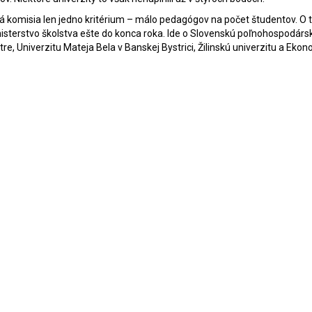
 komisia len jedno kritérium – málo pedagógov na počet študentov. O t
inisterstvo školstva ešte do konca roka. Ide o Slovenskú poľnohospodárs
itre, Univerzitu Mateja Bela v Banskej Bystrici, Žilinskú univerzitu a Eko