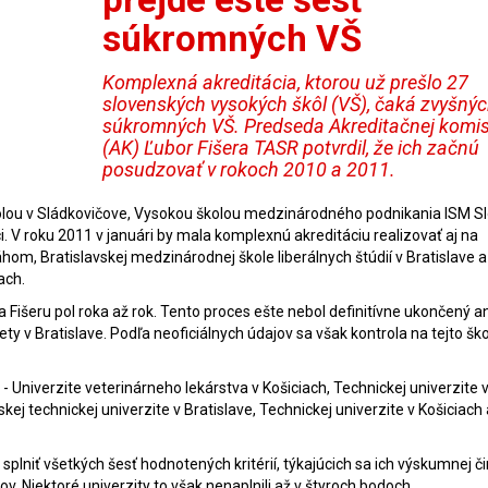
súkromných VŠ
Komplexná akreditácia, ktorou už prešlo 27
slovenských vysokých škôl (VŠ), čaká zvyšnýc
súkromných VŠ. Predseda Akreditačnej komis
(AK) Ľubor Fišera TASR potvrdil, že ich začnú
posudzovať v rokoch 2010 a 2011.
olou v Sládkovičove, Vysokou školou medzinárodného podnikania ISM Sl
. V roku 2011 v januári by mala komplexnú akreditáciu realizovať aj na
om, Bratislavskej medzinárodnej škole liberálnych štúdií v Bratislave a
ach.
 Fišeru pol roka až rok. Tento proces ešte nebol definitívne ukončený an
ty v Bratislave. Podľa neoficiálnych údajov sa však kontrola na tejto škol
- Univerzite veterinárneho lekárstva v Košiciach, Technickej univerzite 
ej technickej univerzite v Bratislave, Technickej univerzite v Košiciach 
i splniť všetkých šesť hodnotených kritérií, týkajúcich sa ich výskumnej či
v. Niektoré univerzity to však nenaplnili až v štyroch bodoch.