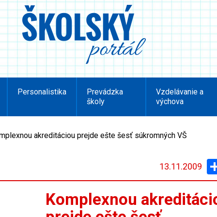
Personalistika
Prevádzka
Vzdelávanie a
školy
výchova
mplexnou akreditáciou prejde ešte šesť súkromných VŠ
13.11.2009
Komplexnou akreditáci
prejde ešte šesť