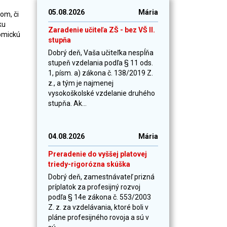
05.08.2026
Mária
om, či
ku
Zaradenie učiteľa ZŠ - bez VŠ II.
nomickú
stupňa
Dobrý deň, Vaša učiteľka nespĺňa
stupeň vzdelania podľa § 11 ods.
1, písm. a) zákona č. 138/2019 Z.
z., a tým je najmenej
vysokoškolské vzdelanie druhého
stupňa. Ak...
04.08.2026
Mária
Preradenie do vyššej platovej
triedy-rigorózna skúška
Dobrý deň, zamestnávateľ prizná
príplatok za profesijný rozvoj
podľa § 14e zákona č. 553/2003
Z. z. za vzdelávania, ktoré boli v
pláne profesijného rovoja a sú v