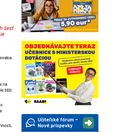
h šesť
ie
ovakia
i na
e blíži
vo
a
Učiteľské fórum –
Nové príspevky
nnosti,