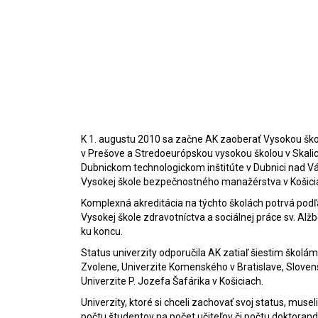
K 1. augustu 2010 sa začne AK zaoberať Vysokou šk
v Prešove a Stredoeurópskou vysokou školou v Skalici
Dubnickom technologickom inštitúte v Dubnici nad Váh
Vysokej škole bezpečnostného manažérstva v Košici
Komplexná akreditácia na týchto školách potrvá podľa
Vysokej škole zdravotníctva a sociálnej práce sv. Alžbe
ku koncu.
Status univerzity odporučila AK zatiaľ šiestim školám 
Zvolene, Univerzite Komenského v Bratislave, Slovensk
Univerzite P. Jozefa Šafárika v Košiciach.
Univerzity, ktoré si chceli zachovať svoj status, musel
počtu študentov na počet učiteľov či počtu doktorando