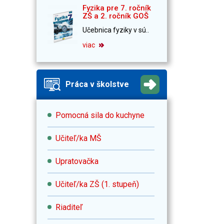
Fyzika pre 7. ročník
ZŠ a 2. ročník GOŠ
Učebnica fyziky v sú..
viac
Práca v školstve
Pomocná sila do kuchyne
Učiteľ/ka MŠ
Upratovačka
Učiteľ/ka ZŠ (1. stupeň)
Riaditeľ