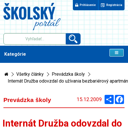
Prihlásenie
Registrácia
Kategórie
Všetky články
Prevádzka školy
Internát Družba odovzdal do užívania bezbariérový apartmán
Zdieľaj
F
15.12.2009
Prevádzka školy
Internát Družba odovzdal do