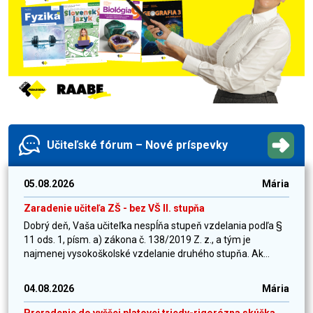
Učiteľské fórum – Nové príspevky
05.08.2026
Mária
Zaradenie učiteľa ZŠ - bez VŠ II. stupňa
Dobrý deň, Vaša učiteľka nespĺňa stupeň vzdelania podľa §
11 ods. 1, písm. a) zákona č. 138/2019 Z. z., a tým je
najmenej vysokoškolské vzdelanie druhého stupňa. Ak...
04.08.2026
Mária