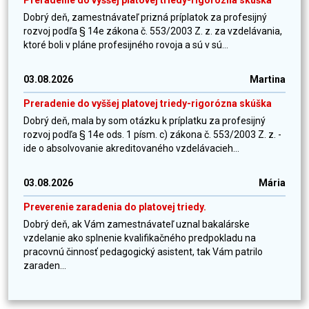
Preradenie do vyššej platovej triedy-rigorózna skúška
Dobrý deň, zamestnávateľ prizná príplatok za profesijný
rozvoj podľa § 14e zákona č. 553/2003 Z. z. za vzdelávania,
ktoré boli v pláne profesijného rovoja a sú v sú...
03.08.2026
Martina
Preradenie do vyššej platovej triedy-rigorózna skúška
Dobrý deň, mala by som otázku k príplatku za profesijný
rozvoj podľa § 14e ods. 1 písm. c) zákona č. 553/2003 Z. z. -
ide o absolvovanie akreditovaného vzdelávacieh...
03.08.2026
Mária
Preverenie zaradenia do platovej triedy.
Dobrý deň, ak Vám zamestnávateľ uznal bakalárske
vzdelanie ako splnenie kvalifikačného predpokladu na
pracovnú činnosť pedagogický asistent, tak Vám patrilo
zaraden...