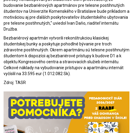
budovanie bezbariérových apartmánov pre telesne postihnutých
študentov na Univerzite Komenského v Bratislave bude príkladom a
motiváciou aj pre ďalších poskytovateľov študentského ubytovania
pre telesne postihnutých,“ uviedol Ivan Daňo, riaditeľ internátu
Družba.
Bezbariérový apartmán vytvorili rekonštrukciou klasickej
študentskej bunky a poskytuje pohodlné bývanie pre troch
zdravotne postihnutých. Okrem apartmánu sú telesne postihnutým
študentom k dispozícii aj bezbariérové prístupy k budove D1 a k
objektu Kongresového centra a stravovacích služieb internátu.
Celkové náklady na vybudovanie prístupov a apartmánu internát
vyčíslil na 33.595 eur (1.012.082 Sk).
Zdroj: TASR