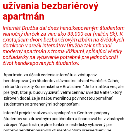
užívania bezbariérový
apartmán
Internát Družba dal dnes hendikepovaným študentom
vianočný darček za viac ako 33.000 eur (milión Sk). K
existujúcim dvom bezbariérovým izbám na Švédskych
domkoch v areáli internátov Družba tak pribudol
moderný apartmán s troma lôžkami, spĺňajúci všetky
požiadavky na vybavenie potrebné pre jednoduchší
život hendikepovaných študentov.
Apartmán za účasti vedenia internátu a zástupcov
hendikepovaných študentov slávnostne otvoril František Gahér,
rektor Univerzity Komenského v Bratislave. "Je to maličká vec, ale
pre tých, ktorí ju budú využívať, veľmi cenná," uviedol Gahér, ktorý
zároveň dodal, že je našou morálnou povinnosťou pomáhať
študentom so zmenenými schopnosťami.
Internát projekt realizoval v spolupráci s Centrom podpory
študentov so zdravotným postihnutím a financoval ho z vlastných
zdrojov. "Apartmán je plne funkčne i esteticky vybavený pre
potreby hendikepovaných študentov. Som presvedčený, že