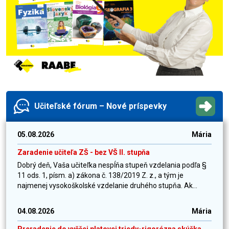
Učiteľské fórum – Nové príspevky
05.08.2026
Mária
Zaradenie učiteľa ZŠ - bez VŠ II. stupňa
Dobrý deň, Vaša učiteľka nespĺňa stupeň vzdelania podľa §
11 ods. 1, písm. a) zákona č. 138/2019 Z. z., a tým je
najmenej vysokoškolské vzdelanie druhého stupňa. Ak...
04.08.2026
Mária