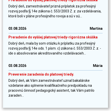
Preradenie do vyššej platovej triedy-rigorózna skúška
Dobrý deň, zamestnávateľ prizná príplatok za profesijný
rozvoj podľa § 14e zákona č. 553/2003 Z. z. za vzdelávania,
ktoré boli v pláne profesijného rovoja a sú v sú...
03.08.2026
Martina
Preradenie do vyššej platovej triedy-rigorózna skúška
Dobrý deň, mala by som otázku k príplatku za profesijný
rozvoj podľa § 14e ods. 1 písm. c) zákona č. 553/2003 Z. z. -
ide o absolvovanie akreditovaného vzdelávacieh...
03.08.2026
Mária
Preverenie zaradenia do platovej triedy.
Dobrý deň, ak Vám zamestnávateľ uznal bakalárske
vzdelanie ako splnenie kvalifikačného predpokladu na
pracovnú činnosť pedagogický asistent, tak Vám patrilo
zaraden...