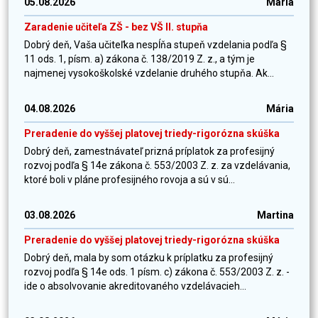
05.08.2026
Mária
Zaradenie učiteľa ZŠ - bez VŠ II. stupňa
Dobrý deň, Vaša učiteľka nespĺňa stupeň vzdelania podľa §
11 ods. 1, písm. a) zákona č. 138/2019 Z. z., a tým je
najmenej vysokoškolské vzdelanie druhého stupňa. Ak...
04.08.2026
Mária
Preradenie do vyššej platovej triedy-rigorózna skúška
Dobrý deň, zamestnávateľ prizná príplatok za profesijný
rozvoj podľa § 14e zákona č. 553/2003 Z. z. za vzdelávania,
ktoré boli v pláne profesijného rovoja a sú v sú...
03.08.2026
Martina
Preradenie do vyššej platovej triedy-rigorózna skúška
Dobrý deň, mala by som otázku k príplatku za profesijný
rozvoj podľa § 14e ods. 1 písm. c) zákona č. 553/2003 Z. z. -
ide o absolvovanie akreditovaného vzdelávacieh...