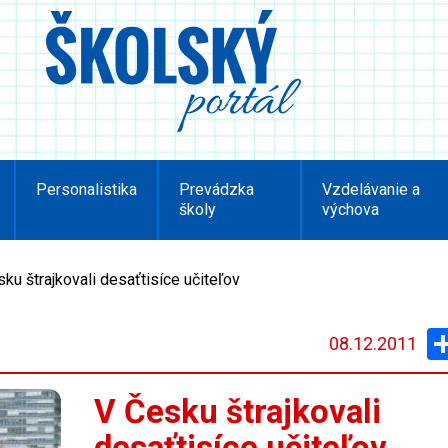
Personalistika
Prevádzka
Vzdelávanie a
školy
výchova
ku štrajkovali desaťtisíce učiteľov
08.12.2011
V Česku štrajkovali
desaťtisíce učiteľov