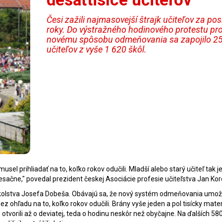
Česi zažili najmasovejší štrajk učiteľov za po
roky. Do výstražného hodinového protestu pro
novému spôsobu odmeňovania sa zapojilo 25-
učiteľov z vyše 1 620 škôl.
usel prihliadať na to, koľko rokov odučili. Mladší alebo starý učiteľ tak j
sačne," povedal prezident českej Asociácie profesie učiteľstva Jan Kor
školstva Josefa Dobeša. Obávajú sa, že nový systém odmeňovania umož
bez ohľadu na to, koľko rokov odučili. Brány vyše jeden a pol tisícky mate
tvorili až o deviatej, teda o hodinu neskôr než obyčajne. Na ďalších 58