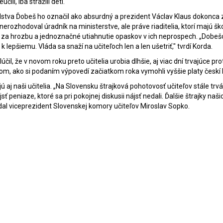
ili, iba strážili deti.
olstva Ďobeš ho označil ako absurdný a prezident Václav Klaus dokonca 
 nerozhodoval úradník na ministerstve, ale práve riaditelia, ktorí majú
šk
ujú za hrozbu a jednoznačné utiahnutie opaskov v ich neprospech. „Dobe
lepšiemu. Vláda sa snaží na učiteľoch len a len ušetriť," tvrdí Korda.
il, že v novom roku preto učitelia urobia dlhšie, aj viac dní trvajúce pr
om, ako si podaním výpovedí začiatkom roka vymohli vyššie platy českí l
 aj naši učitelia. „Na Slovensku štrajková pohotovosť učiteľov stále trvá
ť peniaze, ktoré sa pri pokojnej diskusii nájsť nedali. Ďalšie štrajky naši
edal viceprezident Slovenskej komory učiteľov Miroslav Sopko.