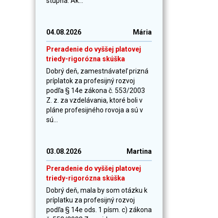
stupňa. Ak...
04.08.2026
Mária
Preradenie do vyššej platovej
triedy-rigorózna skúška
Dobrý deň, zamestnávateľ prizná
príplatok za profesijný rozvoj
podľa § 14e zákona č. 553/2003
Z. z. za vzdelávania, ktoré boli v
pláne profesijného rovoja a sú v
sú...
03.08.2026
Martina
Preradenie do vyššej platovej
triedy-rigorózna skúška
Dobrý deň, mala by som otázku k
príplatku za profesijný rozvoj
podľa § 14e ods. 1 písm. c) zákona