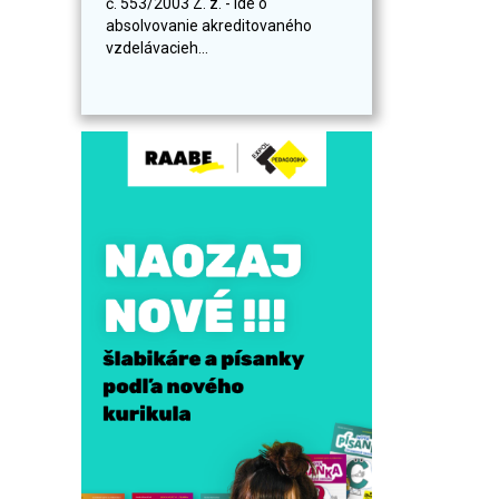
č. 553/2003 Z. z. - ide o
absolvovanie akreditovaného
vzdelávacieh...