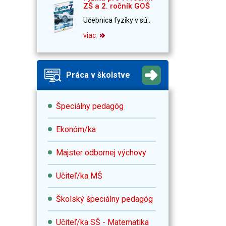
ZŠ a 2. ročník GOŠ
Učebnica fyziky v sú..
viac
Práca v školstve
Špeciálny pedagóg
Ekonóm/ka
Majster odbornej výchovy
Učiteľ/ka MŠ
Školský špeciálny pedagóg
Učiteľ/ka SŠ - Matematika