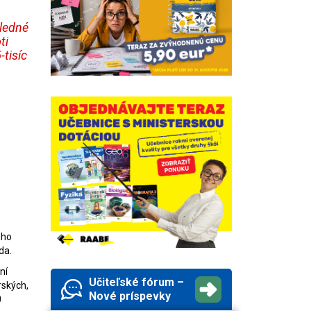
sledné
ti
tisíc
eho
da.
ní
Učiteľské fórum –
rských,
Nové príspevky
0