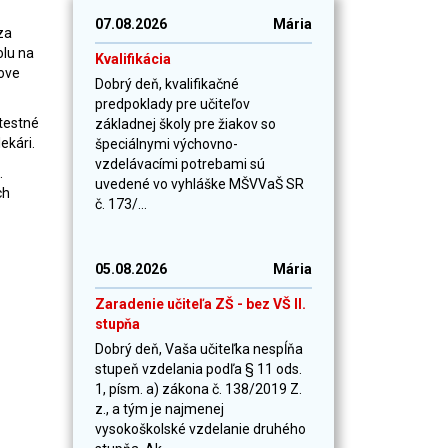
07.08.2026
Mária
za
olu
na
Kvalifikácia
šove
Dobrý deň, kvalifikačné
predpoklady pre učiteľov
otestné
základnej školy pre žiakov so
ekári.
špeciálnymi výchovno-
vzdelávacími potrebami sú
.
uvedené vo vyhláške MŠVVaŠ SR
ch
č. 173/...
05.08.2026
Mária
Zaradenie učiteľa ZŠ - bez VŠ II.
stupňa
Dobrý deň, Vaša učiteľka nespĺňa
stupeň vzdelania podľa § 11 ods.
1, písm. a) zákona č. 138/2019 Z.
z., a tým je najmenej
vysokoškolské vzdelanie druhého