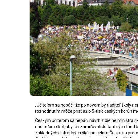
„Učiteľom sa nepáči, že po novom by riaditeľ
školy
nem
rozhodnutím môže prísť až o 5-tisíc českých korún me
Českým učiteľom sa nepáči návrh z dielne ministra 
riaditeľom škôl, aby ich zaraďovali do tarifných tried 
základných a stredných škôl po celom Česku sa preto o