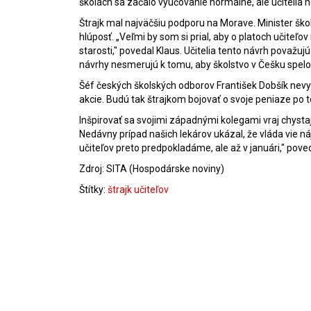
školách
sa začalo vyučovanie normálne, ale učitelia neuč
Štrajk mal najväčšiu podporu na Morave. Minister šk
hlúposť. „Veľmi by som si prial, aby o platoch učiteľov
starosti," povedal Klaus. Učitelia tento návrh považ
návrhy nesmerujú k tomu, aby školstvo v Češku spelo k 
Šéf českých školských odborov František Dobšík nevylúč
akcie. Budú tak štrajkom bojovať o svoje peniaze po t
Inšpirovať sa svojimi západnými kolegami vraj chystajú
Nedávny prípad našich lekárov ukázal, že vláda vie nájs
učiteľov preto predpokladáme, ale až v januári," pov
Zdroj: SITA (Hospodárske noviny)
Štítky:
štrajk učiteľov