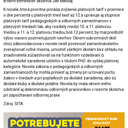
krokmi exminister školstva Ján Mikolaj.
K novele, ktorá prioritne prináša zvýšenie platových taríf v priemere
o dve percentá u platových tried šesť až 12 a upravuje aj stupnice
platových taríf pedagogických a odborných zamestnancov v
platových triedach tak, aby rozdiely medzi 10. a 11. platovou
triedou a 11. a 12. platovou triedou boli 12 percent, by mal predložiť
výbor viacero pozmeňujúcich návrhov. Okrem súkromných škôl
chcú zákonodarcovia v novele riešiť povinnosť zamestnávateľov
zverejňovať voľné miesta, umožniť všetkým
školám
bez ohľadu na
zriaďovateľa zúčastňovať sa na funkčnom vzdelávaní či
automatické zaradenie učiteľov s titulom PhD. do vyššej platovej
kategórie. Novela zákona o pedagogických a odborných
zamestnancoch by mohla priniesť aj zmeny pri určovaní počtu
žiakov v triedach a pri poplatkoch za školské zariadenia, ako sú
školské kluby a školské jedálne. Novela by mala okrem iného
odstrániť aj diskrimináciu odborných pracovníkov v rezorte školstva
pri započítavaní odbornej praxe.
Zdroj: SITA