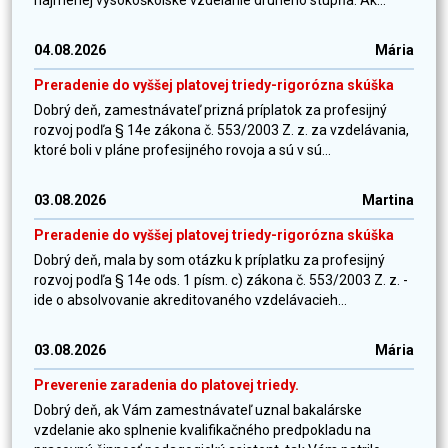
najmenej vysokoškolské vzdelanie druhého stupňa. Ak...
04.08.2026
Mária
Preradenie do vyššej platovej triedy-rigorózna skúška
Dobrý deň, zamestnávateľ prizná príplatok za profesijný
rozvoj podľa § 14e zákona č. 553/2003 Z. z. za vzdelávania,
ktoré boli v pláne profesijného rovoja a sú v sú...
03.08.2026
Martina
Preradenie do vyššej platovej triedy-rigorózna skúška
Dobrý deň, mala by som otázku k príplatku za profesijný
rozvoj podľa § 14e ods. 1 písm. c) zákona č. 553/2003 Z. z. -
ide o absolvovanie akreditovaného vzdelávacieh...
03.08.2026
Mária
Preverenie zaradenia do platovej triedy.
Dobrý deň, ak Vám zamestnávateľ uznal bakalárske
vzdelanie ako splnenie kvalifikačného predpokladu na