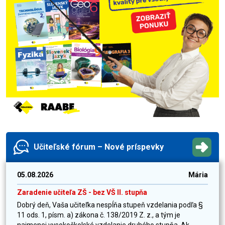
Učiteľské fórum – Nové príspevky
05.08.2026
Mária
Zaradenie učiteľa ZŠ - bez VŠ II. stupňa
Dobrý deň, Vaša učiteľka nespĺňa stupeň vzdelania podľa §
11 ods. 1, písm. a) zákona č. 138/2019 Z. z., a tým je