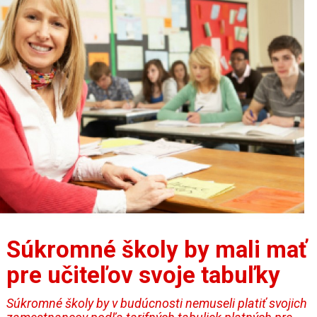
Súkromné školy by mali mať
pre učiteľov svoje tabuľky
Súkromné školy by v budúcnosti nemuseli platiť svojich