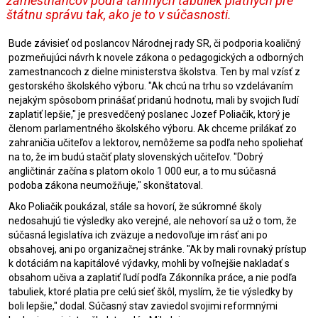
zamestnancov podľa tarifných tabuliek platných pre
štátnu správu tak, ako je to v súčasnosti.
Bude závisieť od poslancov Národnej rady SR, či podporia koaličný
pozmeňujúci návrh k novele zákona o pedagogických a odborných
zamestnancoch z dielne ministerstva školstva. Ten by mal vzísť z
gestorského školského výboru. "Ak chcú na trhu so vzdelávaním
nejakým spôsobom prinášať pridanú hodnotu, mali by svojich ľudí
zaplatiť lepšie," je presvedčený poslanec Jozef Poliačik, ktorý je
členom parlamentného školského výboru. Ak chceme prilákať zo
zahraničia učiteľov a lektorov, nemôžeme sa podľa neho spoliehať
na to, že im budú stačiť platy slovenských učiteľov. "Dobrý
angličtinár začína s platom okolo 1 000 eur, a to mu súčasná
podoba zákona neumožňuje," skonštatoval.
Ako Poliačik poukázal, stále sa hovorí, že súkromné
školy
nedosahujú tie výsledky ako verejné, ale nehovorí sa už o tom, že
súčasná legislatíva ich zväzuje a nedovoľuje im rásť ani po
obsahovej, ani po organizačnej stránke. "Ak by mali rovnaký prístup
k dotáciám na kapitálové výdavky, mohli by voľnejšie nakladať s
obsahom učiva a zaplatiť ľudí podľa Zákonníka práce, a nie podľa
tabuliek, ktoré platia pre celú sieť škôl, myslím, že tie výsledky by
boli lepšie," dodal. Súčasný stav zaviedol svojimi reformnými