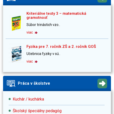
Kriteriálne testy 3 – matematická
gramotnosť
Súbor trinástich vzo..
viac
Fyzika pre 7. ročník ZŠ a 2. ročník GOŠ
Učebnica fyziky v sú..
viac
Práca v školstve
Kuchár / kuchárka
Školský špeciálny pedagóg