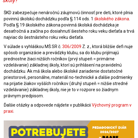
školy?
ŠKD zabezpečuje nenáročnú záujmovú činnosť pre deti, ktoré plnia
povinnú školskú dochádzku podľa § 114 ods. 1
školského zákona
.
Podľa § 19 školského zákona povinná školská dochádzka je
desaťročná a začína po dosiahnutí šiesteho roku veku dieťaťa a trvá
najviac do šestnásteho roku veku dieťaťa.
V súlade s vyhláškou MŠ SR č.
306/2009
Z. z., ktorá bližšie defi nuje
spôsob organizácie a prevádzky klubu, sa do klubu prijímajú
prednostne žiaci nižších ročníkov (prvý stupeň = primárne
vzdelávanie) základnej školy, ktorí sú prihlásení na pravidelnú
dochádzku. Ak má škola alebo školské zariadenie dostatočné
priestorové, personálne, materiál no-technické a ďalšie podmienky
na prijatie žiakov vyšších ročníkov (druhý stupeň = nižšie stredné
vzdelávanie) základnej školy, nie je to v rozpore so žiadnym
právnym predpisom.
Ďalšie otázky a odpovede nájdete v publikácii
Výchovný program v
praxi
.