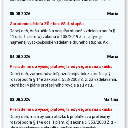
05.08.2026
Mária
Zaradenie učiteľa ZŠ - bez VŠ II. stupňa
Dobrý deň, Vaša učiteľka nespĺňa stupeň vzdelania podľa §
11 ods. 1, písm. a) zákona č. 138/2019 Z. z., a tým je
najmenej vysokoškolské vzdelanie druhého stupňa. Ak...
04.08.2026
Mária
Preradenie do vyššej platovej triedy-rigorózna skúška
Dobrý deň, zamestnávateľ prizná príplatok za profesijný
rozvoj podľa § 14e zákona č. 553/2003 Z. z. za vzdelávania,
ktoré boli v pláne profesijného rovoja a sú v sú...
03.08.2026
Martina
Preradenie do vyššej platovej triedy-rigorózna skúška
Dobrý deň, mala by som otázku k príplatku za profesijný
rozvoj podľa § 14e ods. 1 písm. c) zákona č. 553/2003 Z. z. -