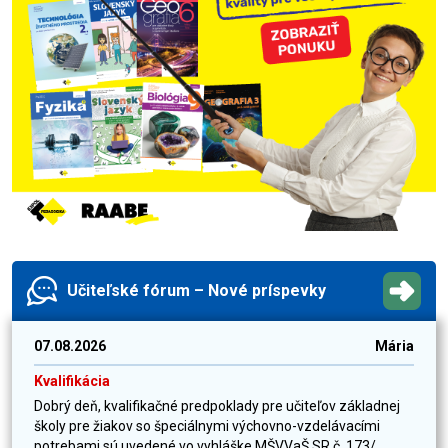
Učiteľské fórum – Nové príspevky
07.08.2026
Mária
Kvalifikácia
Dobrý deň, kvalifikačné predpoklady pre učiteľov základnej
školy pre žiakov so špeciálnymi výchovno-vzdelávacími
potrebami sú uvedené vo vyhláške MŠVVaŠ SR č. 173/...