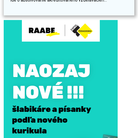
ide o absolvovanie akreditovaného vzdelávacieh...