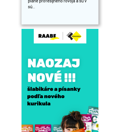
pláne profesijného rovoja a sú v
sú...