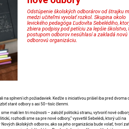
Odstúpenie školských odborárov od štrajku 
medzi učiteľmi vyvolať rozkol. Skupina okolo
levického pedagóga Ľudovíta Sebelédiho, ktor
zbiera podpisy pod petíciu za lepšie školstvo, 
postupom odborov nesúhlasí a zakladá novú
odborovú organizáciu.
ali na splnení ich požiadaviek. Keďže s iniciatívou prišiel iba pred dvoma
ozbiť staré odbory s asi 50–tisíc členmi.
, sme mali len tri možnosti – založiť politickú stranu, vytvoriť nové odbor
tickí, rozhodli sme sa pre nové odbory,“ vysvetlil Sebelédi, ktorý učí na
Nových školských odborov, ako sa jeho organizácia bude volať, tvorí zat