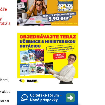
môže
ý
totiž s
 dňami,
y, alebo
Učiteľské fórum –
Nové príspevky
iaľ asi