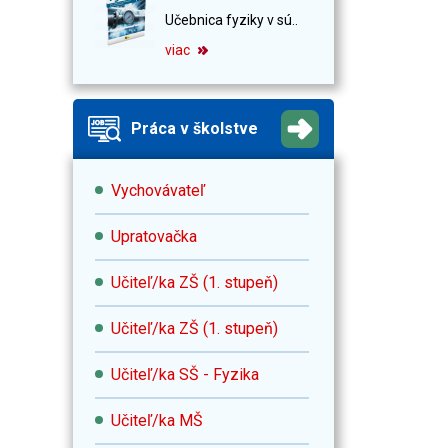
Učebnica fyziky v sú..
viac
Práca v školstve
Vychovávateľ
Upratovačka
Učiteľ/ka ZŠ (1. stupeň)
Učiteľ/ka ZŠ (1. stupeň)
Učiteľ/ka SŠ - Fyzika
Učiteľ/ka MŠ