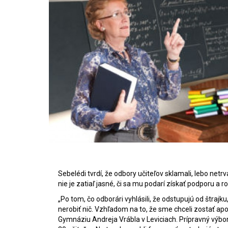
Sebelédi tvrdí, že odbory
učiteľov
sklamali, lebo netrv
nie je zatiaľ jasné, či sa mu podarí získať podporu a r
„Po tom, čo odborári vyhlásili, že odstupujú od štrajku
nerobiť nič. Vzhľadom na to, že sme chceli zostať apoli
Gymnáziu Andreja Vrábla v Leviciach. Prípravný výbor 