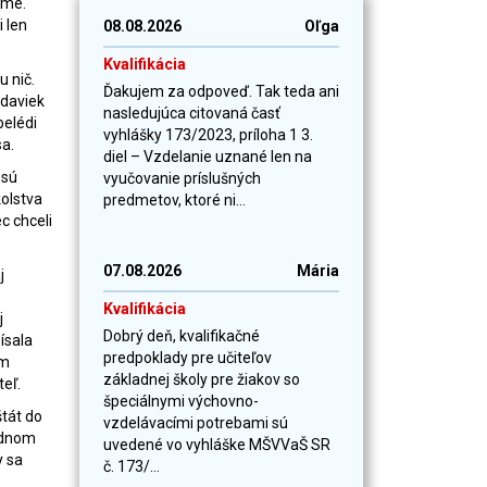
eme.
i len
08.08.2026
Oľga
Kvalifikácia
u nič.
Ďakujem za odpoveď. Tak teda ani
adaviek
nasledujúca citovaná časť
belédi
vyhlášky 173/2023, príloha 1 3.
sa.
diel – Vzdelanie uznané len na
 sú
vyučovanie príslušných
kolstva
predmetov, ktoré ni...
c chceli
07.08.2026
Mária
j
Kvalifikácia
j
Dobrý deň, kvalifikačné
ísala
predpoklady pre učiteľov
im
základnej školy pre žiakov so
teľ
.
špeciálnymi výchovno-
štát do
vzdelávacími potrebami sú
rodnom
uvedené vo vyhláške MŠVVaŠ SR
y sa
č. 173/...