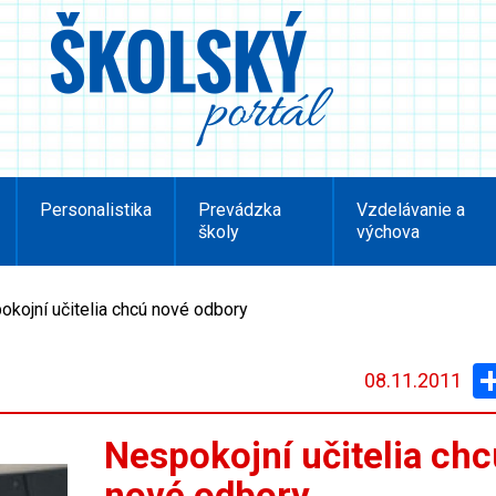
Personalistika
Prevádzka
Vzdelávanie a
školy
výchova
okojní učitelia chcú nové odbory
08.11.2011
Nespokojní učitelia chc
nové odbory