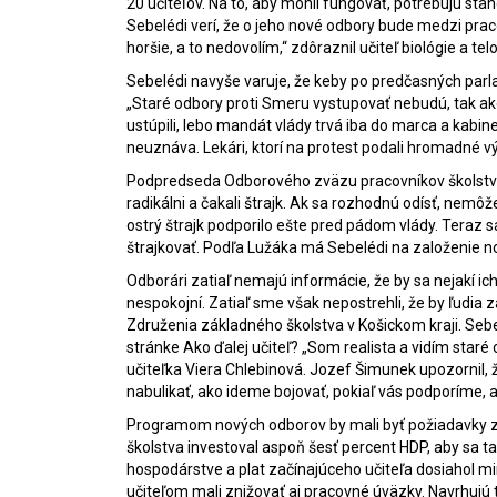
20
učiteľov
. Na to, aby mohli fungovať, potrebujú sta
Sebelédi verí, že o jeho nové odbory bude medzi praco
horšie, a to nedovolím,“ zdôraznil
učiteľ
biológie a tel
Sebelédi navyše varuje, že keby po predčasných parla
„Staré odbory proti Smeru vystupovať nebudú, tak ako 
ustúpili, lebo mandát vlády trvá iba do marca a kabin
neuznáva. Lekári, ktorí na protest podali hromadné výp
Podpredseda Odborového zväzu pracovníkov školstva Jo
radikálni a čakali štrajk. Ak sa rozhodnú odísť, nem
ostrý štrajk podporilo ešte pred pádom vlády. Teraz sa
štrajkovať. Podľa Lužáka má Sebelédi na založenie n
Odborári zatiaľ nemajú informácie, že by sa nejakí ic
nespokojní. Zatiaľ sme však nepostrehli, že by ľudia 
Združenia základného školstva v Košickom kraji. Seb
stránke Ako ďalej
učiteľ
? „Som realista a vidím staré
učiteľka Viera Chlebinová. Jozef Šimunek upozornil
nabulikať, ako ideme bojovať, pokiaľ vás podporíme, a
Programom nových odborov by mali byť požiadavky z pe
školstva investoval aspoň šesť percent HDP, aby sa t
hospodárstve a plat začínajúceho
učiteľa
dosiahol mi
učiteľom
mali znižovať aj pracovné úväzky. Navrhujú t