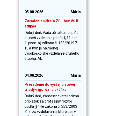
05.08.2026
Mária
Zaradenie učiteľa ZŠ - bez VŠ II.
stupňa
Dobrý deň, Vaša učiteľka nespĺňa
stupeň vzdelania podľa § 11 ods.
1, písm. a) zákona č. 138/2019 Z.
z., a tým je najmenej
vysokoškolské vzdelanie druhého
stupňa. Ak...
04.08.2026
Mária
Preradenie do vyššej platovej
triedy-rigorózna skúška
Dobrý deň, zamestnávateľ prizná
príplatok za profesijný rozvoj
podľa § 14e zákona č. 553/2003
Z. z. za vzdelávania, ktoré boli v