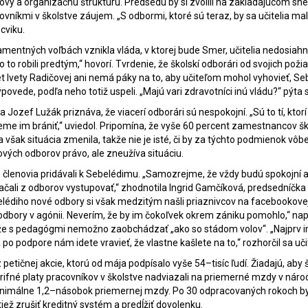
novy a organizačnú štruktúru. Predsedu by si zvolili na zakladajúcom sn
vníkmi v školstve záujem. „S odbormi, ktoré sú teraz, by sa učitelia mal
ocviku.
mentných voľbách vznikla vláda, v ktorej bude Smer, učitelia nedosiahn
to robili predtým,“ hovorí. Tvrdenie, že školskí odborári od svojich poži
et Ivety Radičovej ani nemá páky na to, aby
učiteľom
mohol vyhovieť, Se
ovede, podľa neho totiž uspeli. „Majú vari zdravotníci inú vládu?“ pýta 
zef Lužák priznáva, že viacerí odborári sú nespokojní. „Sú to tí, ktorí
ôžeme im brániť,“ uviedol. Pripomína, že vyše 60 percent zamestnancov š
 však situácia zmenila, takže nie je isté, či by za týchto podmienok vôbe
ových odborov právo, ale zneužíva situáciu.
h členovia pridávali k Sebelédimu. „Samozrejme, že vždy budú spokojní a
začali z odborov vystupovať,“ zhodnotila Ingrid Gamčíková, predsedníčka
elédiho nové odbory si však medzitým našli priaznivcov na facebookove
 odbory v agónii. Neverím, že by im čokoľvek okrem zániku pomohlo,“ nap
, že s pedagógmi nemožno zaobchádzať „ako so stádom volov“. „Najprv 
 po podpore nám idete vravieť, že vlastne kašlete na to,“ rozhorčil sa
uči
tičnej akcie, ktorú od mája podpísalo vyše 54–tisíc ľudí. Žiadajú, aby 
arifné platy pracovníkov v školstve nadviazali na priemerné mzdy v ná
nimálne 1,2–násobok priemernej mzdy. Po 30 odpracovaných rokoch b
iež zrušiť kreditný systém a predĺžiť dovolenku.