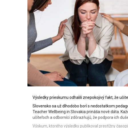
Výsledky prieskumu odhalili znepokojivý fakt, že uči
Slovensko sa už dlhodobo borí s nedostatkom pedagóg
Teacher Wellbeing in Slovakia prináša nové dáta. Kaž
učiteľoch a odborníci zdôrazňujú, že podpora ich du
Výskum, ktorého výsledky publikoval prestížny časopis