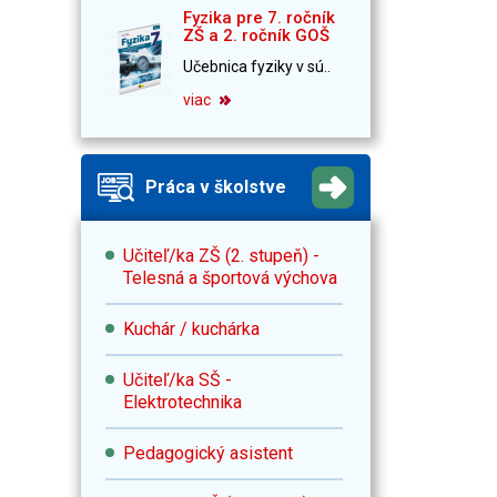
Fyzika pre 7. ročník
ZŠ a 2. ročník GOŠ
Učebnica fyziky v sú..
viac
Práca v školstve
Učiteľ/ka ZŠ (2. stupeň) -
Telesná a športová výchova
Kuchár / kuchárka
Učiteľ/ka SŠ -
Elektrotechnika
Pedagogický asistent