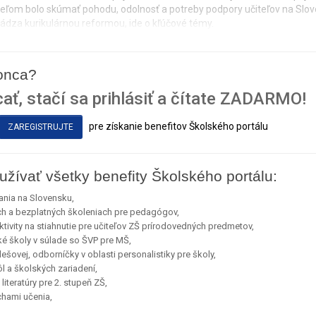
Cieľom bolo skúmať pohodu, odolnosť a potreby podpory učiteľov na Slo
ádza kurikulárnou reformou, ide o kľúčové témy.
konca?
ať, stačí sa prihlásiť a čítate ZADARMO!
pre získanie benefitov Školského portálu
ZAREGISTRUJTE
užívať všetky benefity Školského portálu:
ania na Slovensku,
ch a bezplatných školeniach pre pedagógov,
ivity na stiahnutie pre učiteľov ZŠ prírodovedných predmetov,
ké školy v súlade so ŠVP pre MŠ,
ešovej, odborníčky v oblasti personalistiky pre školy,
l a školských zariadení,
iteratúry pre 2. stupeň ZŠ,
uchami učenia,