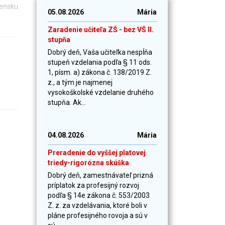
vensku.
05.08.2026
Mária
Zaradenie učiteľa ZŠ - bez VŠ II.
stupňa
Dobrý deň, Vaša učiteľka nespĺňa
stupeň vzdelania podľa § 11 ods.
1, písm. a) zákona č. 138/2019 Z.
z., a tým je najmenej
vysokoškolské vzdelanie druhého
stupňa. Ak...
04.08.2026
Mária
Preradenie do vyššej platovej
triedy-rigorózna skúška
Dobrý deň, zamestnávateľ prizná
príplatok za profesijný rozvoj
podľa § 14e zákona č. 553/2003
Z. z. za vzdelávania, ktoré boli v
pláne profesijného rovoja a sú v