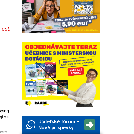
nosti
pping
jí na
Učiteľské fórum –
Nové príspevky
enom