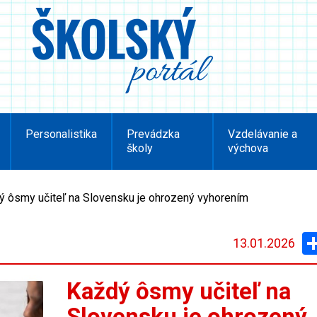
Personalistika
Prevádzka
Vzdelávanie a
školy
výchova
ý ôsmy učiteľ na Slovensku je ohrozený vyhorením
13.01.2026
Každý ôsmy učiteľ na
Slovensku je ohrozený