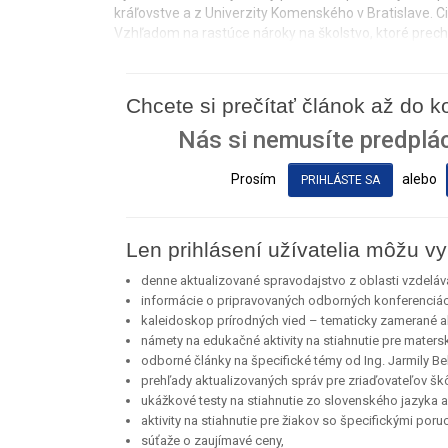
kráľovstve a z Univerzity Komenského v Bratislave. 
Vzhľadom na rastúce nároky na školstvo, ktoré prech
Chcete si prečítať článok až do 
Nás si nemusíte predplác
Prosím
alebo
PRIHLÁSTE SA
Len prihlásení užívatelia môžu vy
denne aktualizované spravodajstvo z oblasti vzdeláv
informácie o pripravovaných odborných konferenciá
kaleidoskop prírodných vied – tematicky zamerané akt
námety na edukačné aktivity na stiahnutie pre maters
odborné články na špecifické témy od Ing. Jarmily Bel
prehľady aktualizovaných správ pre zriaďovateľov škô
ukážkové testy na stiahnutie zo slovenského jazyka a l
aktivity na stiahnutie pre žiakov so špecifickými por
súťaže o zaujímavé ceny,