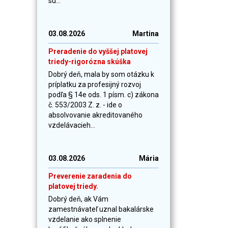
sú...
03.08.2026
Martina
Preradenie do vyššej platovej
triedy-rigorózna skúška
Dobrý deň, mala by som otázku k
príplatku za profesijný rozvoj
podľa § 14e ods. 1 písm. c) zákona
č. 553/2003 Z. z. - ide o
absolvovanie akreditovaného
vzdelávacieh...
03.08.2026
Mária
Preverenie zaradenia do
platovej triedy.
Dobrý deň, ak Vám
zamestnávateľ uznal bakalárske
vzdelanie ako splnenie