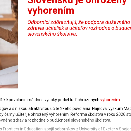
vyhorením
Odborníci zdôrazňujú, že podpora duševného
zdravia učiteliek a učiteľov rozhodne o budúc
slovenského školstva.
teľské povolanie má dnes vysoký podiel ľudí ohrozených
vyhorením
.
ov a s nízkou atraktivitou učiteľského povolania. Najnovší výskum Ma
dý ôsmy učiteľ je ohrozený vyhorením. Reforma školstva v roku 2026 sto
ševného zdravia rozhodne o budúcnosti slovenského školstva.
 Frontiers in Education, spojil odborníkov z University of Exeter v Spoj