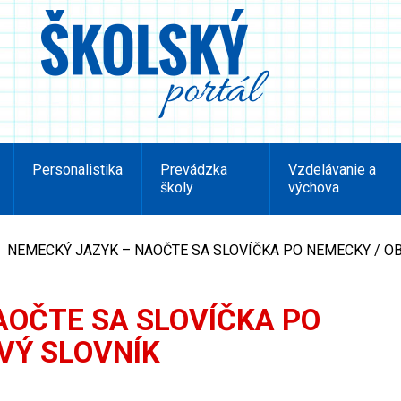
Personalistika
Prevádzka
Vzdelávanie a
školy
výchova
NEMECKÝ JAZYK – NAOČTE SA SLOVÍČKA PO NEMECKY / O
AOČTE SA SLOVÍČKA PO
VÝ SLOVNÍK