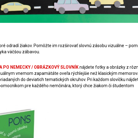
ré odradí žiakov. Pomôžte im rozširovať slovnú zásobu vizuálne – po
zyka väčšou zábavou.
A PO NEMECKY / OBRÁZKOVÝ SLOVNÍK
nájdete fotky a obrázky z rôz
 vizuálnym vnemom zapamätáte oveľa rýchlejšie než klasickým memorov
riadaných do deviatich tematických okruhov. Pri každom slovíčku nájdet
m pomocníkom pre každého nemčinára, ktorý chce žiakom či študentom