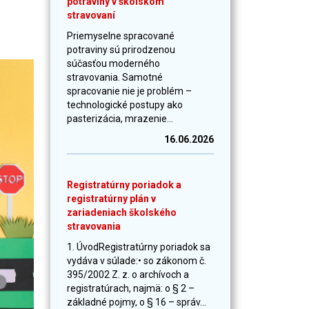
potraviny v školskom
stravovaní
Priemyselne spracované
potraviny sú prirodzenou
súčasťou moderného
stravovania. Samotné
spracovanie nie je problém –
technologické postupy ako
pasterizácia, mrazenie...
16.06.2026
Registratúrny poriadok a
registratúrny plán v
zariadeniach školského
stravovania
1. ÚvodRegistratúrny poriadok sa
vydáva v súlade:• so zákonom č.
395/2002 Z. z. o archívoch a
registratúrach, najmä: o § 2 –
základné pojmy, o § 16 – správ...