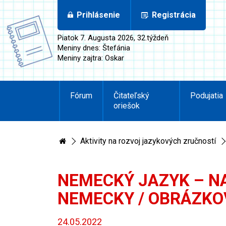
Prihlásenie
Registrácia
Piatok 7. Augusta 2026, 32.týždeň
Meniny dnes: Štefánia
Meniny zajtra: Oskar
Fórum
Čitateľský
Podujatia
oriešok
Aktivity na rozvoj jazykových zručností
NEMECKÝ JAZYK – N
NEMECKY / OBRÁZKO
24.05.2022