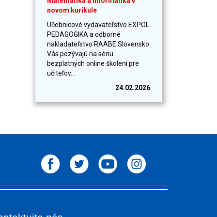
Matematika a informatika v
novom kurikule
Učebnicové vydavateľstvo EXPOL
PEDAGOGIKA a odborné
nakladateľstvo RAABE Slovensko
Vás pozývajú na sériu
bezplatných online školení pre
učiteľov...
24.02.2026