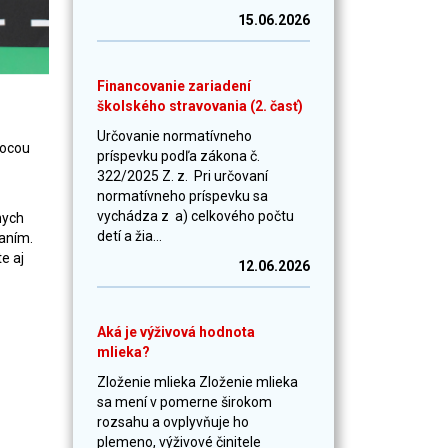
15.06.2026
Financovanie zariadení
školského stravovania (2. časť)
Určovanie normatívneho
mocou
príspevku podľa zákona č.
322/2025 Z. z. Pri určovaní
normatívneho príspevku sa
vychádza z a) celkového počtu
nych
detí a žia...
aním.
e aj
12.06.2026
Aká je výživová hodnota
mlieka?
Zloženie mlieka Zloženie mlieka
sa mení v pomerne širokom
rozsahu a ovplyvňuje ho
plemeno, výživové činitele