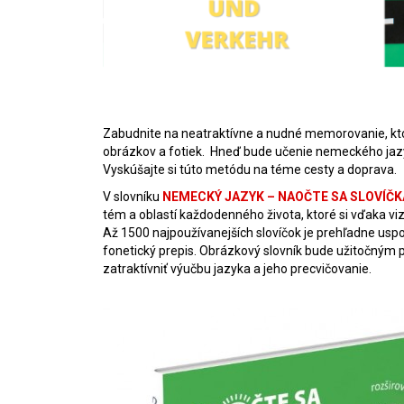
Zabudnite na neatraktívne a nudné memorovanie, kto
obrázkov a fotiek. Hneď bude učenie nemeckého ja
Vyskúšajte si túto metódu na téme cesty a doprava.
V slovníku
NEMECKÝ JAZYK – NAOČTE SA SLOVÍČK
tém a oblastí každodenného života, ktoré si vďaka
Až 1500 najpoužívanejších slovíčok je prehľadne uspo
fonetický prepis. Obrázkový slovník bude užitočný
zatraktívniť výučbu jazyka a jeho precvičovanie.