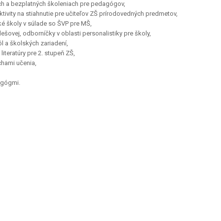
ch a bezplatných školeniach pre pedagógov,
ivity na stiahnutie pre učiteľov ZŠ prírodovedných predmetov,
ké školy v súlade so ŠVP pre MŠ,
ešovej, odborníčky v oblasti personalistiky pre školy,
l a školských zariadení,
iteratúry pre 2. stupeň ZŠ,
uchami učenia,
agógmi.