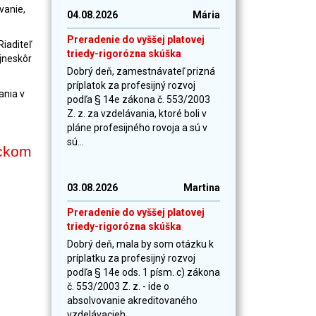
vanie,
04.08.2026
Mária
Preradenie do vyššej platovej
iaditeľ
triedy-rigorózna skúška
ajneskôr
Dobrý deň, zamestnávateľ prizná
príplatok za profesijný rozvoj
ania v
podľa § 14e zákona č. 553/2003
Z. z. za vzdelávania, ktoré boli v
pláne profesijného rovoja a sú v
sú...
ickom
03.08.2026
Martina
Preradenie do vyššej platovej
triedy-rigorózna skúška
Dobrý deň, mala by som otázku k
príplatku za profesijný rozvoj
podľa § 14e ods. 1 písm. c) zákona
č. 553/2003 Z. z. - ide o
absolvovanie akreditovaného
vzdelávacieh...