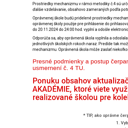
Prostriedky mechanizmu v rámci metodiky č.4 sú urč
ďalšie vzdelávanie, obsahovo zameraných podľa potr
Oprávnenej škole budú pridelené prostriedky mechani
oprávnenej školy použije pre prihlásenie do prihlaso
do 20.11.2024 do 24:00 hod. vyplní a odošle elektron
Odporúča sa, aby oprávnená škola vyplnila a odoslala
jednotlivých školských rokoch naraz. Predíde tak m
mechanizmu. Oprávnená škola môže zaslať niekoľko e
Presné podmienky a postup čerpa
usmernení č. 4 TU.
Ponuku obsahov aktualizač
AKADÉMIE, ktoré viete využ
realizované školou
pre kolek
* TIP, ako správne čer
1. Vy