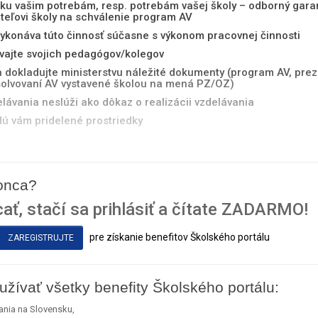
ĺžku vašim potrebám, resp. potrebám vašej školy – odborný gara
iteľovi školy na schválenie program AV
 vykonáva túto činnosť súčasne s výkonom pracovnej činnosti
vajte svojich pedagógov/kolegov
 a dokladujte ministerstvu náležité dokumenty (program AV, pre
absolvovaní AV vystavené školou na mená PZ/OZ)
ávania neslúži ako dôkaz o realizácii vzdelávania
dú vám pridelené prostriedky
konca?
ať, stačí sa prihlásiť a čítate ZADARMO!
pre získanie benefitov Školského portálu
ZAREGISTRUJTE
užívať všetky benefity Školského portálu:
ania na Slovensku,