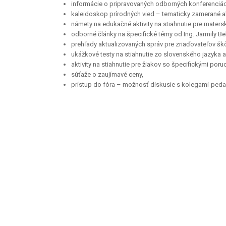
informácie o pripravovaných odborných konferenciá
kaleidoskop prírodných vied – tematicky zamerané akt
námety na edukačné aktivity na stiahnutie pre maters
odborné články na špecifické témy od Ing. Jarmily Bel
prehľady aktualizovaných správ pre zriaďovateľov škô
ukážkové testy na stiahnutie zo slovenského jazyka a l
aktivity na stiahnutie pre žiakov so špecifickými por
súťaže o zaujímavé ceny,
prístup do fóra – možnosť diskusie s kolegami-ped