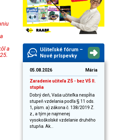
aniu
na
ôl a
Učiteľské fórum –
25.
Nové príspevky
05.08.2026
Mária
Zaradenie učiteľa ZŠ - bez VŠ II.
stupňa
Dobrý deň, Vaša učiteľka nespĺňa
stupeň vzdelania podľa § 11 ods.
1, písm. a) zákona č. 138/2019 Z.
z., a tým je najmenej
vysokoškolské vzdelanie druhého
stupňa. Ak...