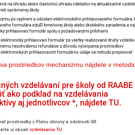
ené na úhradu alebo čiastočnú úhradu nákladov na aktualizačné vzdelá
ieb oprávnenej školy.
zmu po vyplnení a odoslaní elektronického prihlasovacieho formulára. R
vacieho formulára eduID kmeňovej školy alebo školského zariadenia a n
ický prihlasovací formulár spolu s požadovanými prílohami.
 elektronický prihlasovací formulár za všetky realizované druhy vzdeláv
ožnému neschváleniu refundácie z dôvodu vyčerpania prostriedkov
lektronických prihlasovacích formulárov, údaje sa nebudú prepisovať.
nia prostriedkov mechanizmu nájdete v metod
ných vzdelávaní pre školy od RAABE
iť ako podklad na vzdelávania
tívy aj jednotlivcov *, nájdete TU.
pať prostriedky z Plánu obnovy a odolnosti SR
berte si obsah
vzdelávania TU