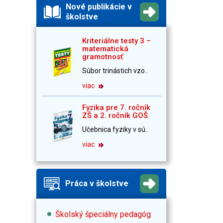
Nové publikácie v
školstve
Kriteriálne testy 3 –
matematická
gramotnosť
Súbor trinástich vzo..
viac
Fyzika pre 7. ročník
ZŠ a 2. ročník GOŠ
Učebnica fyziky v sú..
viac
Práca v školstve
Školský špeciálny pedagóg