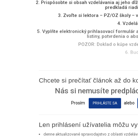
2. Prispôsobte si obsah vzdelávania aj jeho d
predkladá riad
3. Zvoľte si lektora – PZ/OZ školy –
4. Vzdelá
5. Vyplňte elektronický prihlasovací formulár
listiny, potvrdenia o 
POZOR: Doklad o kúpe vzdel
6. Bu
Chcete si prečítať článok až do 
Nás si nemusíte predplác
Prosím
alebo
PRIHLÁSTE SA
Len prihlásení užívatelia môžu vy
denne aktualizované spravodajstvo z oblasti vzdeláv