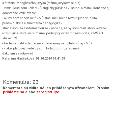
a štátnicu z anglického jazyka (štátna jazyková škola)
- v minulosti som učila v ZŠ anglický jazyk na 2. stupni a mám ukončené aj
adaptačné vzdelávanie
- ak by som chcela učiť v MŠ stačí mi 2 ročné rozširujúce štúdium
predškolská a elementárna pedagogika?
stretla som sa s informáciou že v prípade, že by som mala absolvované
rozširujúce štúdium primárnej pedagogiky tak môžem učiť aj v MŠ aj I.
stupeň ZŠ
- bude mi platiť adaptačné vzdelávanie pre učiteľa ZŠ aj v MŠ?
- v akej platovej triede by som bola potom zaradená?
ďakujem za odpoveď
Katarína Haščáková 08.10.2019 09:41:59
Komentáre: 23
Komentáre sú viditeľné len prihláseným užívateľom. Prosím
prihláste sa
alebo
zaregistrujte
.