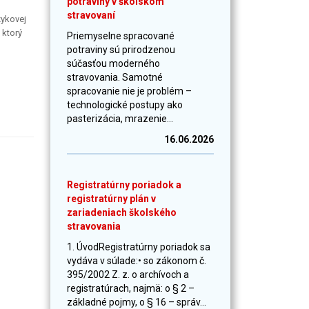
potraviny v školskom
stravovaní
zykovej
 ktorý
Priemyselne spracované
potraviny sú prirodzenou
súčasťou moderného
stravovania. Samotné
spracovanie nie je problém –
technologické postupy ako
pasterizácia, mrazenie...
16.06.2026
Registratúrny poriadok a
registratúrny plán v
zariadeniach školského
stravovania
1. ÚvodRegistratúrny poriadok sa
vydáva v súlade:• so zákonom č.
395/2002 Z. z. o archívoch a
registratúrach, najmä: o § 2 –
základné pojmy, o § 16 – správ...