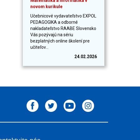
Matematika a informatika v
novom kurikule
Učebnicové vydavateľstvo EXPOL
PEDAGOGIKA a odborné
nakladateľstvo RAABE Slovensko
Vás pozývajú na sériu
bezplatných online školení pre
učiteľov...
24.02.2026