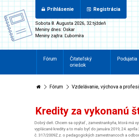
Prihlásenie
Registrácia
Sobota 8. Augusta 2026, 32.týždeň
Meniny dnes: Oskar
Meniny zajtra: Ľubomíra
Fórum
Čitateľský
Podujatia
oriešok
Fórum
Vzdelávanie, výchova a profesi
Kredity za vykonanú š
Dobrý deň. Chcem sa opýtať , zamestnankyňa, ktorá má vyk
vyplácané kredity a to malo byť do januára 2019, 24. aprí
č. 317/2009Z.z. o pedagogických zamestnancoch a odborn