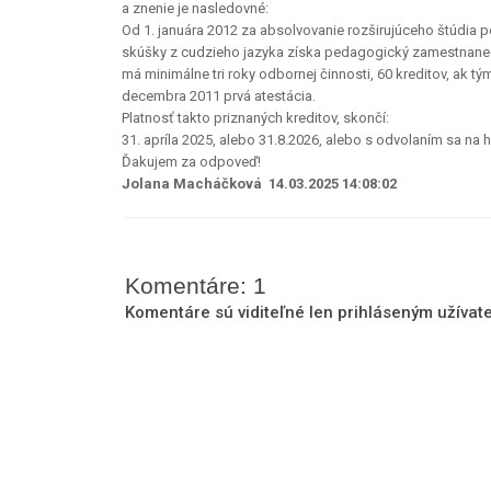
a znenie je nasledovné:
Od 1. januára 2012 za absolvovanie rozširujúceho štúdia p
skúšky z cudzieho jazyka získa pedagogický zamestnanec,
má minimálne tri roky odbornej činnosti, 60 kreditov, ak 
decembra 2011 prvá atestácia.
Platnosť takto priznaných kreditov, skončí:
31. apríla 2025, alebo 31.8.2026, alebo s odvolaním sa n
Ďakujem za odpoveď!
Jolana Macháčková 14.03.2025 14:08:02
Komentáre: 1
Komentáre sú viditeľné len prihláseným užíva