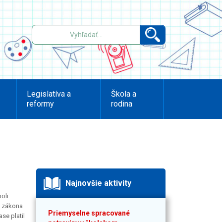
Legislatíva a
Škola a
reformy
rodina
Najnovšie aktivity
oli
0 zákona
Priemyselne spracované
se platil