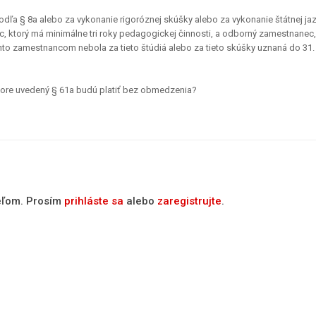
odľa § 8a alebo za vykonanie rigoróznej skúšky alebo za vykonanie štátnej ja
 ktorý má minimálne tri roky pedagogickej činnosti, a odborný zamestnanec,
týmto zamestnancom nebola za tieto štúdiá alebo za tieto skúšky uznaná do 31.
a hore uvedený § 61a budú platiť bez obmedzenia?
teľom. Prosím
prihláste sa
alebo
zaregistrujte
.