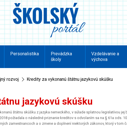
Personalistika
Prevádzka
Vzdelávanie a
školy
výchova
jný rozvoj
Kredity za vykonanú štátnu jazykovú skúšku
tátnu jazykovú skúšku
onanú štátnu skúšku z jazyka nemeckého, v súlade splatnou legislatívou jej b
la 2018 požiadala o následné priznanie kreditov s odvolaním sa na § 61a ods. 1
ých zamestnancoch a o zmene a doplnení niektorých zákonov, ktorý v tom ča