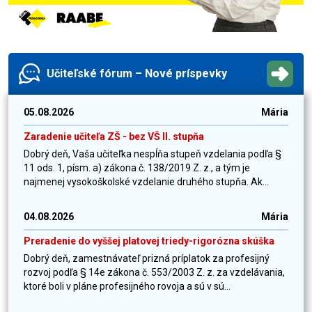
Učiteľské fórum – Nové príspevky
05.08.2026
Mária
Zaradenie učiteľa ZŠ - bez VŠ II. stupňa
Dobrý deň, Vaša učiteľka nespĺňa stupeň vzdelania podľa §
11 ods. 1, písm. a) zákona č. 138/2019 Z. z., a tým je
najmenej vysokoškolské vzdelanie druhého stupňa. Ak...
04.08.2026
Mária
Preradenie do vyššej platovej triedy-rigorózna skúška
Dobrý deň, zamestnávateľ prizná príplatok za profesijný
rozvoj podľa § 14e zákona č. 553/2003 Z. z. za vzdelávania,
ktoré boli v pláne profesijného rovoja a sú v sú...