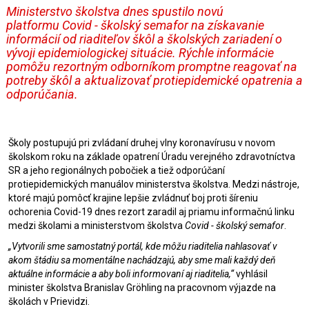
Ministerstvo školstva dnes spustilo novú
platformu
Covid - školský semafor
na získavanie
informácií od riaditeľov škôl a školských zariadení o
vývoji epidemiologickej situácie. Rýchle informácie
pomôžu rezortným odborníkom promptne reagovať na
potreby škôl a aktualizovať protiepidemické opatrenia a
odporúčania.
Školy postupujú pri zvládaní druhej vlny koronavírusu v novom
školskom roku na základe opatrení Úradu verejného zdravotníctva
SR a jeho regionálnych pobočiek a tiež odporúčaní
protiepidemických manuálov ministerstva školstva. Medzi nástroje,
ktoré majú pomôcť krajine lepšie zvládnuť boj proti šíreniu
ochorenia Covid-19 dnes rezort zaradil aj priamu informačnú linku
medzi školami a ministerstvom školstva
Covid - školský semafor
.
„Vytvorili sme samostatný portál, kde môžu riaditelia nahlasovať v
akom štádiu sa momentálne nachádzajú, aby sme mali každý deň
aktuálne informácie a aby boli informovaní aj riaditelia,“
vyhlásil
minister školstva Branislav Gröhling na pracovnom výjazde na
školách v Prievidzi.