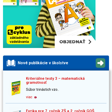
Nové publikácie v školstve
Kriteriálne testy 3 – matematická
gramotnosť
Súbor trinástich vzo..
viac
Fyzika pre 7. ročník ZŠ a 2. ročník GOŠ