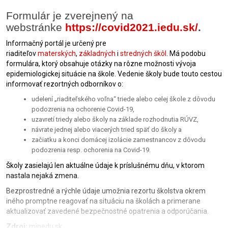
Formulár je zverejnený na
webstránke
https://covid2021.iedu.sk/
.
Informačný portál je určený pre
riaditeľov
materských
,
základných
i
stredných škôl
. Má podobu
formulára, ktorý obsahuje otázky na rôzne možnosti vývoja
epidemiologickej situácie na škole. Vedenie školy bude touto cestou
informovať rezortných odborníkov o:
udelení „riaditeľského voľna“ triede alebo celej škole z dôvodu
podozrenia na ochorenie Covid-19,
uzavretí triedy alebo školy na základe rozhodnutia RÚVZ,
návrate jednej alebo viacerých tried späť do školy a
začiatku a konci domácej izolácie zamestnancov z dôvodu
podozrenia resp. ochorenia na Covid-19.
Školy zasielajú len aktuálne údaje k príslušnému dňu, v ktorom
nastala nejaká zmena.
Bezprostredné a rýchle údaje umožnia rezortu školstva okrem
iného promptne reagovať na situáciu na školách a primerane
aktualizovať zavedené bezpečnostné opatrenia a odporúčania.
Zdroj:
minedu.sk