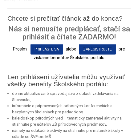
Chcete si prečítať článok až do konca?
Nás si nemusíte predplácať, stačí sa
prihlásiť a čítate ZADARMO!
Prosím
alebo
pre
PRIHLÁSTE SA
ZAREGISTRUJTE
získanie benefitov Školského portálu
Len prihlásení užívatelia môžu využívať
všetky benefity Školského portálu:
denne aktualizované spravodajstvo z oblasti vzdelávania na
Slovensku,
informácie o pripravovaných odborných konferenciách a
bezplatných školeniach pre pedagógov,
kaleidoskop prírodných vied – tematicky zamerané aktivity na
stiahnutie pre učiteľov ZŠ prírodovedných predmetov,
námety na edukačné aktivity na stiahnutie pre materské školy v
súlade so ŠVP pre MŠ,