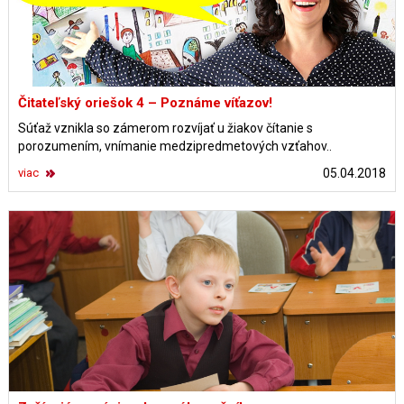
Čitateľský oriešok 4 – Poznáme víťazov!
Súťaž vznikla so zámerom rozvíjať u žiakov čítanie s
porozumením, vnímanie medzipredmetových vzťahov..
viac
05.04.2018