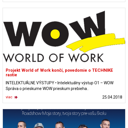
Projekt World of Work končí, povedomie o TECHNIKE
rastie
INTELEKTUÁLNE VÝSTUPY • Intelektuálny výstup O1 – WOW
Správa o prieskume WOW prieskum prebieha..
viac
25.04.2018