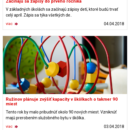
Začínajú sa zápisy do prvého ročníka
V základných školách sa začínajú zápisy detí, ktoré budú trvať
celý apríl. Zápis sa týka všetkých de..
viac
04.04.2018
Ružinov plánuje zvýšiť kapacity v škôlkach o takmer 90
miest
Tento rok by malo pribudnúť okolo 90 nových miest. Vzniknúť
majú prerobením služobného bytu v škôlka..
viac
03.04.2018