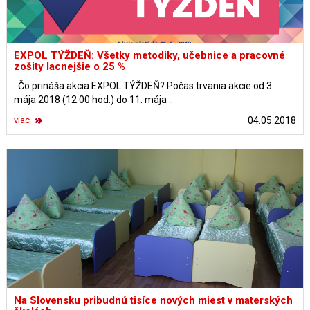
EXPOL TÝŽDEŇ: Všetky metodiky, učebnice a pracovné
zošity lacnejšie o 25 %
Čo prináša akcia EXPOL TÝŽDEŇ? Počas trvania akcie od 3.
mája 2018 (12:00 hod.) do 11. mája ..
viac
04.05.2018
Na Slovensku pribudnú tisíce nových miest v materských