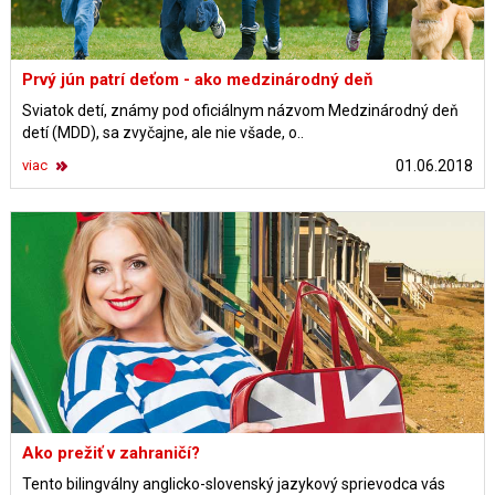
Prvý jún patrí deťom - ako medzinárodný deň
Sviatok detí, známy pod oficiálnym názvom Medzinárodný deň
detí (MDD), sa zvyčajne, ale nie všade, o..
viac
01.06.2018
Ako prežiť v zahraničí?
Tento bilingválny anglicko-slovenský jazykový sprievodca vás