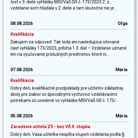
text v 3. diele vyhlášky MŠVVaŠ SR č. 173/2023 Z. z.,
vzdelanie som hľadala v 2. diele a tam skutočne nie je...
08.08.2026
Oľga
Kvalifikácia
Ďakujem za odpoveď. Tak teda ani nasledujúca citovaná
časť vyhlášky 173/2023, príloha 1 3. diel – Vzdelanie uznané
len na vyučovanie príslušných predmetov, ktoré ni...
07.08.2026
Mária
Kvalifikácia
Dobrý deň, kvalifikačné predpoklady pre učiteľov základnej
školy pre žiakov so špeciálnymi výchovno-vzdelávacími
potrebami sú uvedené vo vyhláške MŠVVaŠ SR č. 173/...
05.08.2026
Mária
Zaradenie učiteľa ZŠ - bez VŠ II. stupňa
Dobrý deň, Vaša učiteľka nespĺňa stupeň vzdelania podľa §