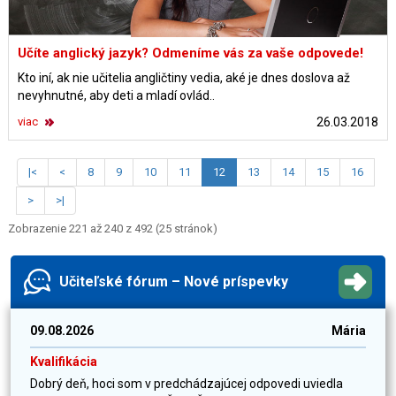
Učíte anglický jazyk? Odmeníme vás za vaše odpovede!
Kto iní, ak nie učitelia angličtiny vedia, aké je dnes doslova až
nevyhnutné, aby deti a mladí ovlád..
viac
26.03.2018
|<
<
8
9
10
11
12
13
14
15
16
>
>|
Zobrazenie 221 až 240 z 492 (25 stránok)
Učiteľské fórum – Nové príspevky
09.08.2026
Mária
Kvalifikácia
Dobrý deň, hoci som v predchádzajúcej odpovedi uviedla