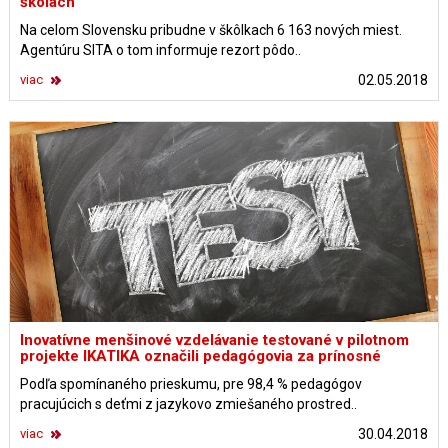
školách
Na celom Slovensku pribudne v škôlkach 6 163 nových miest.
Agentúru SITA o tom informuje rezort pôdo..
viac
02.05.2018
Inovatívne menšinové vzdelávanie testované v pilotnom
projekte IKATIKA označili pedagógovia za prínosné
Podľa spomínaného prieskumu, pre 98,4 % pedagógov
pracujúcich s deťmi z jazykovo zmiešaného prostred..
viac
30.04.2018