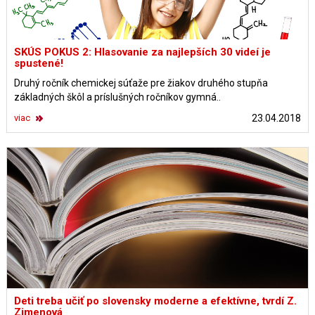
SKÚS POKUS 2: Hlasovanie za najlepších 30 videí je
spustené!
Druhý ročník chemickej súťaže pre žiakov druhého stupňa
základných škôl a príslušných ročníkov gymná..
viac
23.04.2018
Deti treba učiť po slovensky moderne a efektívne, tvrdí Z.
Zimenová