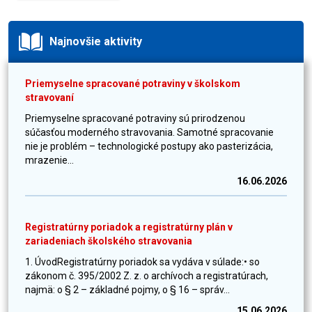
Najnovšie aktivity
Priemyselne spracované potraviny v školskom
stravovaní
Priemyselne spracované potraviny sú prirodzenou
súčasťou moderného stravovania. Samotné spracovanie
nie je problém – technologické postupy ako pasterizácia,
mrazenie...
16.06.2026
Registratúrny poriadok a registratúrny plán v
zariadeniach školského stravovania
1. ÚvodRegistratúrny poriadok sa vydáva v súlade:• so
zákonom č. 395/2002 Z. z. o archívoch a registratúrach,
najmä: o § 2 – základné pojmy, o § 16 – správ...
15.06.2026