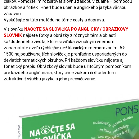
žiakov. Pomôžte im rozširovať slovnú zásobu vizuálne – pomocou
obrázkov a fotiek. Hneď bude učenie anglického jazyka väčšou
zábavou.
Vyskúšajte si túto metódu na téme cesty a doprava.
V slovníku
NAOČTE SA SLOVÍČKA PO ANGLICKY / OBRÁZKOVÝ
SLOVNÍK
nájdete fotky a obrázky z rôznych tém a oblastí
každodenného života, ktoré si vďaka vizuálnym vnemom
zapamätáte oveľa rýchlejšie než klasickým memorovaním. Až
1500 najpoužívanejších slovíčok je prehľadne usporiadaných do
deviatich tematických okruhov. Pri každom slovíčku nájdete aj
fonetický prepis. Obrázkový slovník bude užitočným pomocníkom
pre každého angličtinára, ktorý chce žiakom či študentom
zatraktívniť výučbu jazyka a jeho precvičovanie.