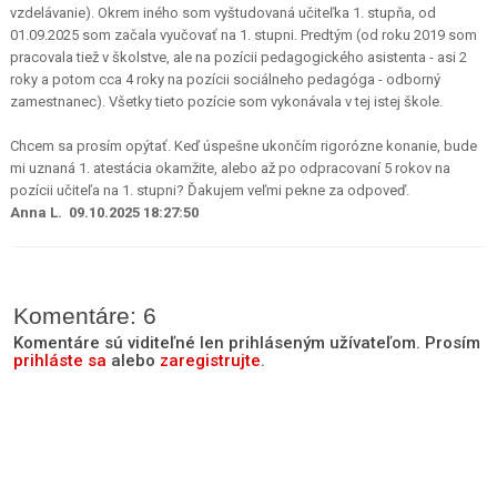
vzdelávanie). Okrem iného som vyštudovaná učiteľka 1. stupňa, od
01.09.2025 som začala vyučovať na 1. stupni. Predtým (od roku 2019 som
pracovala tiež v školstve, ale na pozícii pedagogického asistenta - asi 2
roky a potom cca 4 roky na pozícii sociálneho pedagóga - odborný
zamestnanec). Všetky tieto pozície som vykonávala v tej istej škole.
Chcem sa prosím opýtať. Keď úspešne ukončím rigorózne konanie, bude
mi uznaná 1. atestácia okamžite, alebo až po odpracovaní 5 rokov na
pozícii učiteľa na 1. stupni? Ďakujem veľmi pekne za odpoveď.
Anna L. 09.10.2025 18:27:50
Komentáre: 6
Komentáre sú viditeľné len prihláseným užívateľom. Prosím
prihláste sa
alebo
zaregistrujte
.