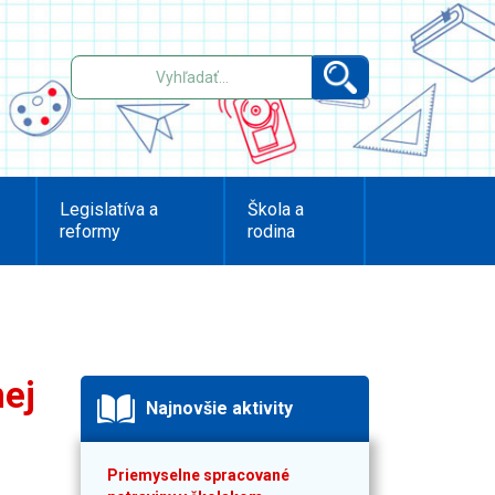
Legislatíva a
Škola a
reformy
rodina
nej
Najnovšie aktivity
Priemyselne spracované