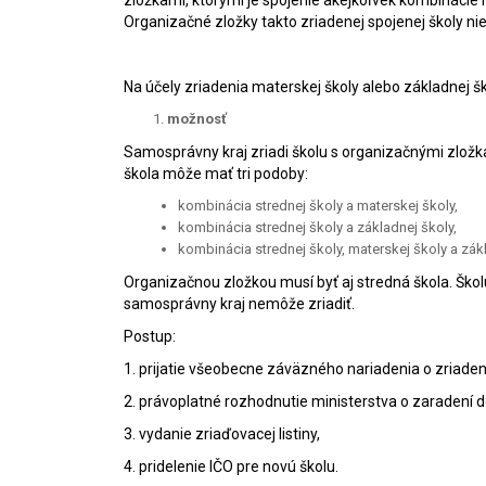
zložkami, ktorými je spojenie akejkoľvek kombinácie m
Organizačné zložky takto zriadenej spojenej školy nie
Na účely zriadenia materskej školy alebo základnej 
možnosť
Samosprávny kraj zriadi školu s organizačnými zložkam
škola môže mať tri podoby:
kombinácia strednej školy a materskej školy,
kombinácia strednej školy a základnej školy,
kombinácia strednej školy, materskej školy a zákl
Organizačnou zložkou musí byť aj stredná škola. Ško
samosprávny kraj nemôže zriadiť.
Postup:
1. prijatie všeobecne záväzného nariadenia o zriaden
2. právoplatné rozhodnutie ministerstva o zaradení do
3. vydanie zriaďovacej listiny,
4. pridelenie IČO pre novú školu.