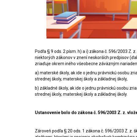
Podľa § 9 ods. 2 písm. h) a i) zákona č. 596/2003 Z. 
niektorých zákonov v znení neskorších predpisov (ďal
zriaďuje okrem iného všeobecne záväzným nariadení
a) materské školy, ak ide o jednu právnickú osobu zr
strednej školy, materskej školy a základnej školy,
b) základné školy, ak ide o jednu právnickú osobu zr
strednej školy, materskej školy a základnej školy.
Ustanovenie bolo do zákona č. 596/2003 Z. z. vlože
Zároveň podľa § 20 ods. 1 zákona č. 596/2003 Z. z. 