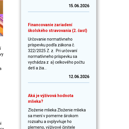
15.06.2026
Financovanie zariadení
školského stravovania (2. časť)
Určovanie normatívneho
príspevku podľa zákona č.
í
322/2025 Z. z. Pri určovaní
vy
normatívneho príspevku sa
vychádza z a) celkového počtu
detí a žia...
a
12.06.2026
Aká je výživová hodnota
mlieka?
Zloženie mlieka Zloženie mlieka
sa mení v pomerne širokom
rozsahu a ovplyvňuje ho
i
plemeno, výživové činitele