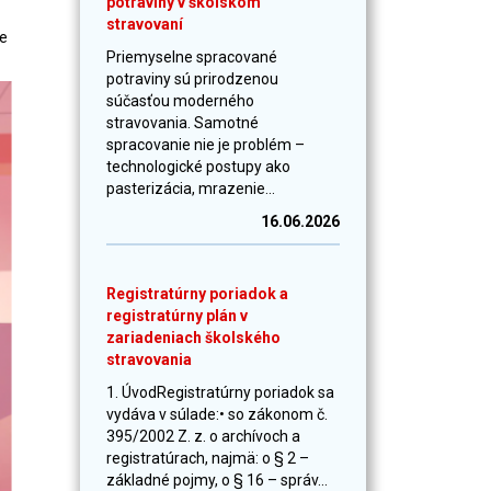
potraviny v školskom
stravovaní
ie
Priemyselne spracované
potraviny sú prirodzenou
súčasťou moderného
stravovania. Samotné
spracovanie nie je problém –
technologické postupy ako
pasterizácia, mrazenie...
16.06.2026
Registratúrny poriadok a
registratúrny plán v
zariadeniach školského
stravovania
1. ÚvodRegistratúrny poriadok sa
vydáva v súlade:• so zákonom č.
395/2002 Z. z. o archívoch a
registratúrach, najmä: o § 2 –
základné pojmy, o § 16 – správ...