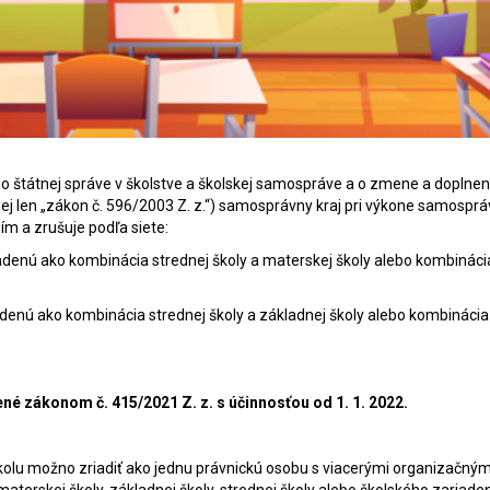
z. o štátnej správe v školstve a školskej samospráve a o zmene a doplnen
ej len „zákon č. 596/2003 Z. z.“) samosprávny kraj pri výkone samosprá
m a zrušuje podľa siete:
iadenú ako kombinácia strednej školy a materskej školy alebo kombináci
iadenú ako kombinácia strednej školy a základnej školy alebo kombinácia
né zákonom č. 415/2021 Z. z. s účinnosťou od 1. 1. 2022.
školu možno zriadiť ako jednu právnickú osobu s viacerými organizačným