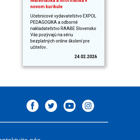
Matematika a informatika v
novom kurikule
Učebnicové vydavateľstvo EXPOL
PEDAGOGIKA a odborné
nakladateľstvo RAABE Slovensko
Vás pozývajú na sériu
bezplatných online školení pre
učiteľov...
24.02.2026