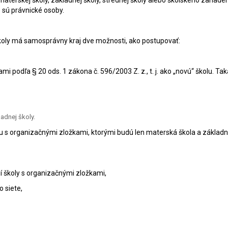
aterskej školy, základnej školy, strednej školy alebo školského zariaden
 sú právnické osoby.
školy má samosprávny kraj dve možnosti, ako postupovať:
i podľa § 20 ods. 1 zákona č. 596/2003 Z. z., t. j. ako „novú“ školu. Ta
adnej školy.
lu s organizačnými zložkami, ktorými budú len materská škola a základn
í školy s organizačnými zložkami,
 siete,