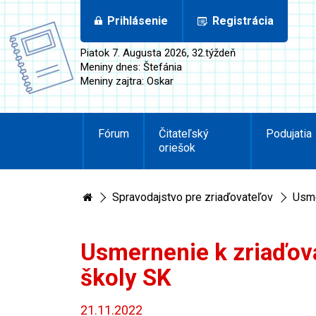
Prihlásenie
Registrácia
Piatok 7. Augusta 2026, 32.týždeň
Meniny dnes: Štefánia
Meniny zajtra: Oskar
Fórum
Čitateľský
Podujatia
oriešok
Spravodajstvo pre zriaďovateľov
Usme
Usmernenie k zriaďova
školy SK
21.11.2022