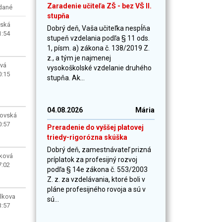
Zaradenie učiteľa ZŠ - bez VŠ II.
dané
stupňa
vská
Dobrý deň, Vaša učiteľka nespĺňa
1:54
stupeň vzdelania podľa § 11 ods.
1, písm. a) zákona č. 138/2019 Z.
z., a tým je najmenej
ová
vysokoškolské vzdelanie druhého
0:15
stupňa. Ak...
04.08.2026
Mária
ovská
0:57
Preradenie do vyššej platovej
triedy-rigorózna skúška
Dobrý deň, zamestnávateľ prizná
íková
príplatok za profesijný rozvoj
7:02
podľa § 14e zákona č. 553/2003
Z. z. za vzdelávania, ktoré boli v
pláne profesijného rovoja a sú v
alkova
sú...
3:57