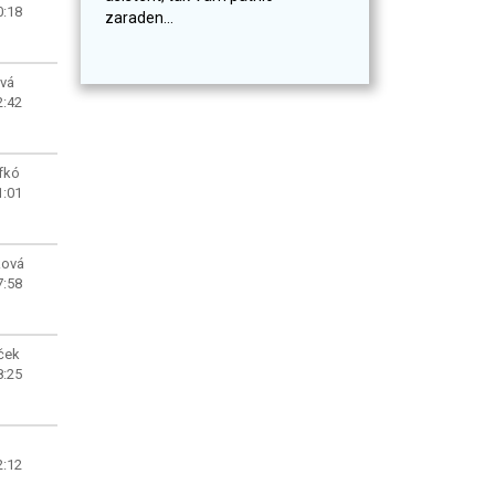
0:18
zaraden...
ová
2:42
fkó
1:01
ková
7:58
ček
8:25
2:12