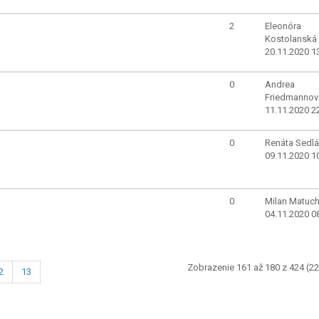
2
Eleonóra
Kostolanská
20.11.2020 1
0
Andrea
Friedmannov
11.11.2020 2
0
Renáta Sedlá
09.11.2020 1
0
Milan Matuc
04.11.2020 0
Zobrazenie 161 až 180 z 424 (22
2
13