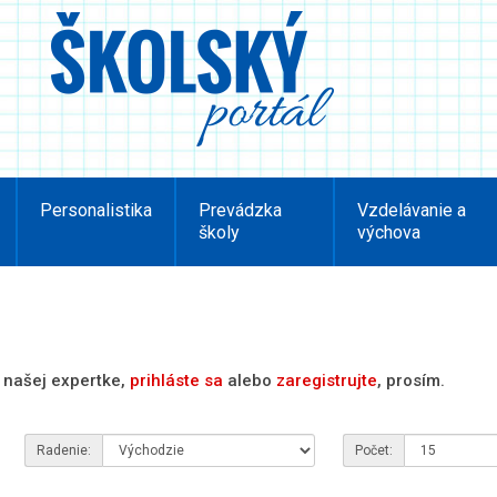
Personalistika
Prevádzka
Vzdelávanie a
školy
výchova
 našej expertke,
prihláste sa
alebo
zaregistrujte
, prosím.
Radenie:
Počet: