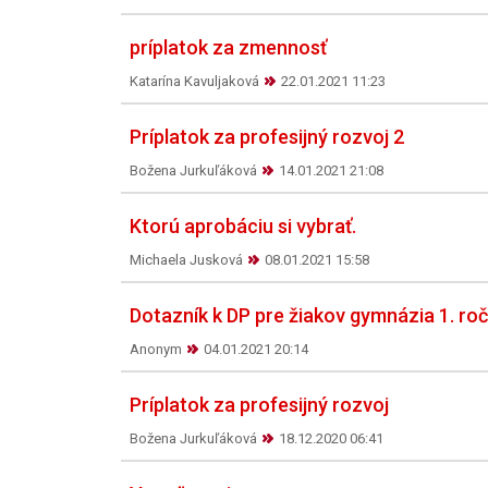
príplatok za zmennosť
Katarína Kavuljaková
22.01.2021 11:23
Príplatok za profesijný rozvoj 2
Božena Jurkuľáková
14.01.2021 21:08
Ktorú aprobáciu si vybrať.
Michaela Jusková
08.01.2021 15:58
Dotazník k DP pre žiakov gymnázia 1. roč
Anonym
04.01.2021 20:14
Príplatok za profesijný rozvoj
Božena Jurkuľáková
18.12.2020 06:41