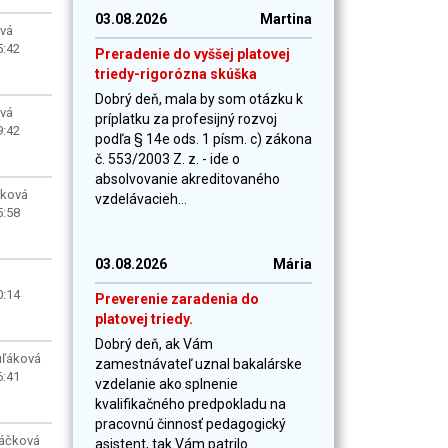
03.08.2026
Martina
ová
5:42
Preradenie do vyššej platovej
triedy-rigorózna skúška
Dobrý deň, mala by som otázku k
ová
príplatku za profesijný rozvoj
9:42
podľa § 14e ods. 1 písm. c) zákona
č. 553/2003 Z. z. - ide o
absolvovanie akreditovaného
sková
vzdelávacieh...
5:58
03.08.2026
Mária
0:14
Preverenie zaradenia do
platovej triedy.
Dobrý deň, ak Vám
uľáková
zamestnávateľ uznal bakalárske
6:41
vzdelanie ako splnenie
kvalifikačného predpokladu na
pracovnú činnosť pedagogický
áčková
asistent, tak Vám patrilo