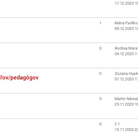
17.12.2020 1
1
Mária Pavlík
09.12.2020 1
0
Andrea Mara
04.12.2020 1
0
Zuzana Hup
eľov/pedagógov
01.12.2020 1
0
Martin Něme
29.11.2020 1
0
2 1
15.11.2020 2