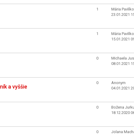
1
Mária Pavlík
23.01.2021 1
1
Mária Pavlík
15.01.2021 0
0
Michaela Ju
08.01.2021 1
0
Anonym
ník a vyššie
04.01.2021 2
0
Božena Jurk
18.12.2020 0
0
Jolana Mach