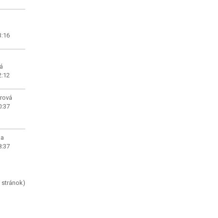
3:16
á
2:12
rová
0:37
ha
8:37
 stránok)