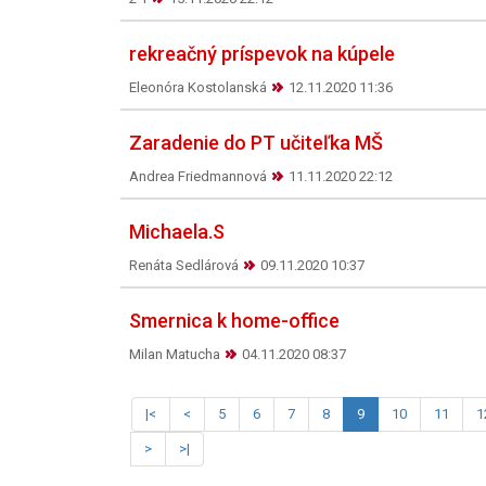
rekreačný príspevok na kúpele
Eleonóra Kostolanská
12.11.2020 11:36
Zaradenie do PT učiteľka MŠ
Andrea Friedmannová
11.11.2020 22:12
Michaela.S
Renáta Sedlárová
09.11.2020 10:37
Smernica k home-office
Milan Matucha
04.11.2020 08:37
|<
<
5
6
7
8
9
10
11
1
>
>|