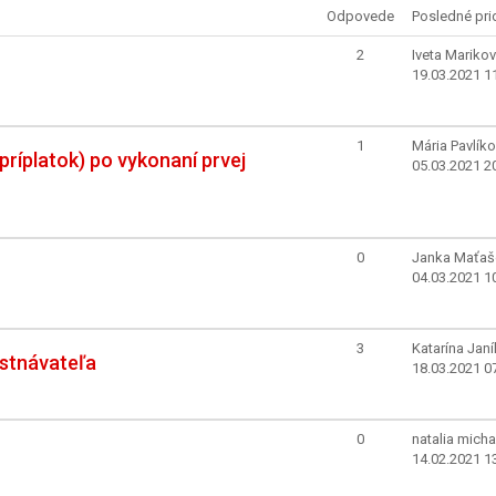
Odpovede
Posledné pri
2
Iveta Mariko
19.03.2021 1
1
Mária Pavlík
 príplatok) po vykonaní prvej
05.03.2021 2
0
Janka Maťaš
04.03.2021 1
3
Katarína Jan
estnávateľa
18.03.2021 0
0
natalia mich
14.02.2021 1