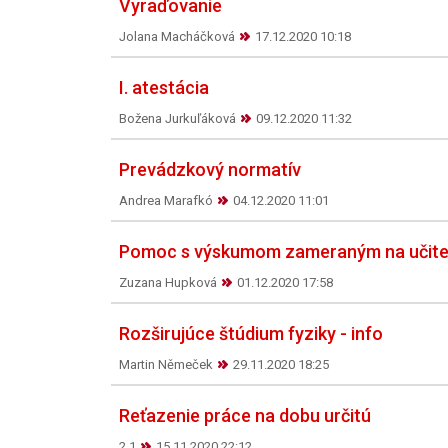
Vyraďovanie
Jolana Macháčková
17.12.2020 10:18
I. atestácia
Božena Jurkuľáková
09.12.2020 11:32
Prevádzkový normatív
Andrea Marafkó
04.12.2020 11:01
Pomoc s výskumom zameraným na učit
Zuzana Hupková
01.12.2020 17:58
Rozširujúce štúdium fyziky - info
Martin Němeček
29.11.2020 18:25
Reťazenie práce na dobu určitú
2 1
15.11.2020 22:12