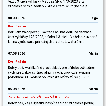
text v 3. diele vyhlášky MŠVVaŠ SR č. 173/2023 Z. z.,
vzdelanie som hľadala v 2. diele a tam skutočne nie je...
08.08.2026
Oľga
Kvalifikácia
Ďakujem za odpoveď. Tak teda ani nasledujúca citovaná
časť vyhlášky 173/2023, príloha 1 3. diel – Vzdelanie uznané
len na vyučovanie príslušných predmetov, ktoré ni...
07.08.2026
Mária
Kvalifikácia
Dobrý deň, kvalifikačné predpoklady pre učiteľov základnej
školy pre žiakov so špeciálnymi výchovno-vzdelávacími
potrebami sú uvedené vo vyhláške MŠVVaŠ SR č. 173/...
05.08.2026
Mária
Zaradenie učiteľa ZŠ - bez VŠ II. stupňa
Dobrý deň, Vaša učiteľka nespĺňa stupeň vzdelania podľa §