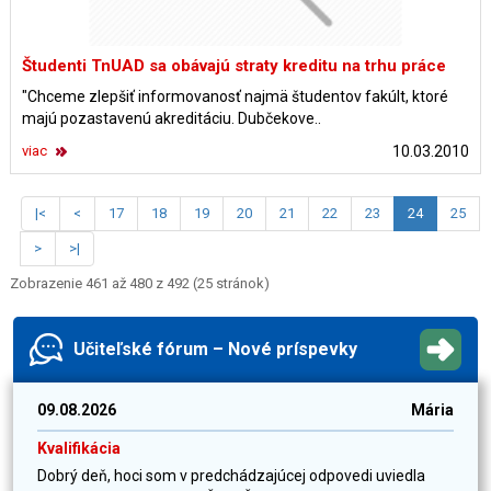
Študenti TnUAD sa obávajú straty kreditu na trhu práce
"Chceme zlepšiť informovanosť najmä študentov fakúlt, ktoré
majú pozastavenú akreditáciu. Dubčekove..
viac
10.03.2010
|<
<
17
18
19
20
21
22
23
24
25
>
>|
Zobrazenie 461 až 480 z 492 (25 stránok)
Učiteľské fórum – Nové príspevky
09.08.2026
Mária
Kvalifikácia
Dobrý deň, hoci som v predchádzajúcej odpovedi uviedla