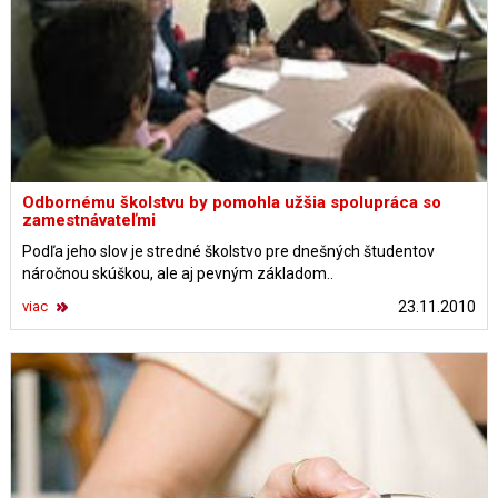
Odbornému školstvu by pomohla užšia spolupráca so
zamestnávateľmi
Podľa jeho slov je stredné školstvo pre dnešných študentov
náročnou skúškou, ale aj pevným základom..
viac
23.11.2010