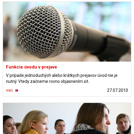
Funkcie úvodu v prejave
V prípade jednoduchých alebo krátkych prejavov úvod nie je
nutný. Vtedy začneme rovno objasnením sit..
viac
27.07.2010