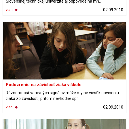
Slovenskej technickej univerzite aj odpovede na mn..
viac
02.09.2010
Podozrenie na závislosť žiaka v škole
Rôznorodosť varovných signálov môže mylne viesť k obvineniu
žiaka zo závislosti, pritom nevhodné spr..
viac
02.09.2010