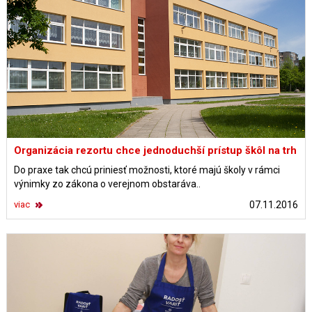
Organizácia rezortu chce jednoduchší prístup škôl na trh
Do praxe tak chcú priniesť možnosti, ktoré majú školy v rámci
výnimky zo zákona o verejnom obstaráva..
viac
07.11.2016