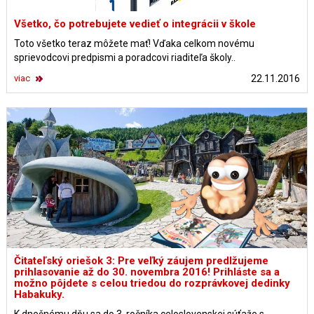
Všetko, čo potrebujete vedieť o integrácii v škole
Toto všetko teraz môžete mať! Vďaka celkom novému
sprievodcovi predpismi a poradcovi riaditeľa školy..
viac
22.11.2016
Čitateľský oriešok 3: Pre veľký záujem predlžujeme
prihlasovanie až do 30. novembra 2016! Prihláste sa a
možno pôjdete s celou triedou do rozprávkovej dedinky
Habakuky.