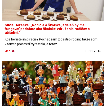
Silvia Horecká: „Rodičia a školská jedáleň by mali
fungovať podobne ako školské združenia rodičov s
učiteľmi.“
Kde beriete inšpirácie? Pochádzam z gastro-rodiny, takže som
v tomto prostredí vyrastala, a teraz..
viac
03.11.2016