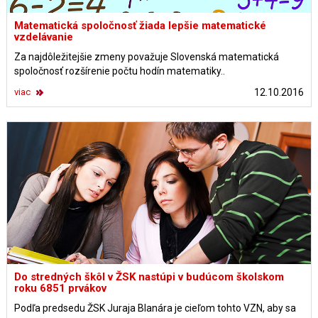
Matematická spoločnosť žiada lepšie matematické
vzdelávanie
Za najdôležitejšie zmeny považuje Slovenská matematická
spoločnosť rozšírenie počtu hodín matematiky..
viac
12.10.2016
Do stredných škôl v ŽSK nastúpi v budúcom školskom
roku 6851 prvákov
Podľa predsedu ŽSK Juraja Blanára je cieľom tohto VZN, aby sa