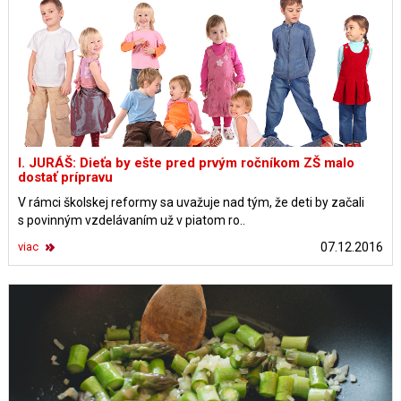
I. JURÁŠ: Dieťa by ešte pred prvým ročníkom ZŠ malo
dostať prípravu
V rámci školskej reformy sa uvažuje nad tým, že deti by začali
s povinným vzdelávaním už v piatom ro..
viac
07.12.2016