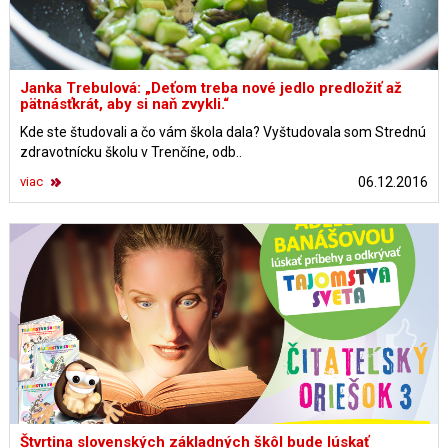
Janka Trebulová: „Deťom treba nové jedlo predložiť až
pätnásťkrát, aby si naň zvykli.“
Kde ste študovali a čo vám škola dala? Vyštudovala som Strednú
zdravotnícku školu v Trenčíne, odb..
viac
06.12.2016
Štvrtina slovenských základných škôl bude lúskať