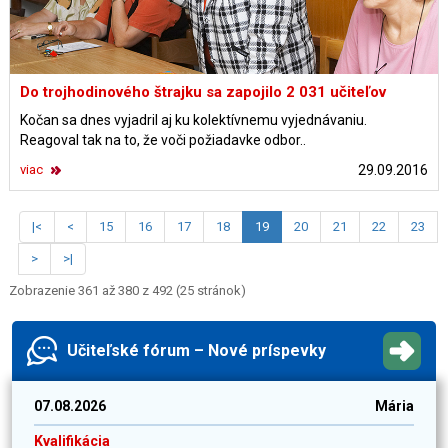
Do trojhodinového štrajku sa zapojilo 2 031 učiteľov
Kočan sa dnes vyjadril aj ku kolektívnemu vyjednávaniu.
Reagoval tak na to, že voči požiadavke odbor..
viac
29.09.2016
|<
<
15
16
17
18
19
20
21
22
23
>
>|
Zobrazenie 361 až 380 z 492 (25 stránok)
Učiteľské fórum – Nové príspevky
07.08.2026
Mária
Kvalifikácia