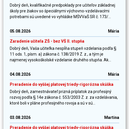
Dobrý deň, kvalifikačné predpoklady pre učiteľov základnej
školy pre žiakov so špeciálnymi výchovno-vzdelávacími
potrebami sú uvedené vo vyhláške MŠVVaŠ SR č. 173/...
05.08.2026
Mária
Zaradenie učiteľa ZŠ - bez VŠ II. stupňa
Dobrý deň, Vaša učiteľka nespĺňa stupeň vzdelania podľa §
11 ods. 1, písm. a) zákona č. 138/2019 Z. z., a tým je
najmenej vysokoškolské vzdelanie druhého stupňa. Ak...
04.08.2026
Mária
Preradenie do vyššej platovej triedy-rigorózna skúška
Dobrý deň, zamestnávateľ prizná príplatok za profesijný
rozvoj podľa § 14e zákona č. 553/2003 Z. z. za vzdelávania,
ktoré boli v pláne profesijného rovoja a sú v sú...
03.08.2026
Martina
Preradenie do vyššej platovej triedy-rigorózna skúška