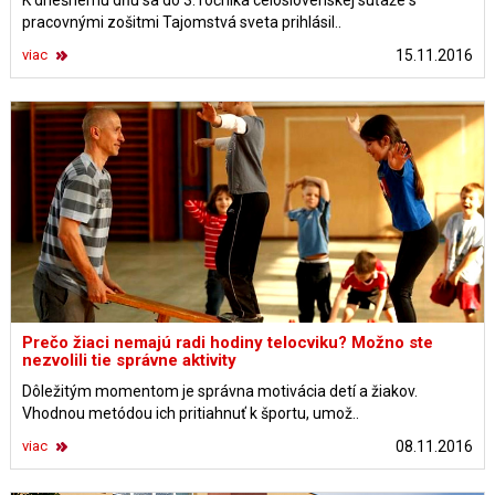
K dnešnému dňu sa do 3. ročníka celoslovenskej súťaže s
pracovnými zošitmi Tajomstvá sveta prihlásil..
viac
15.11.2016
Prečo žiaci nemajú radi hodiny telocviku? Možno ste
nezvolili tie správne aktivity
Dôležitým momentom je správna motivácia detí a žiakov.
Vhodnou metódou ich pritiahnuť k športu, umož..
viac
08.11.2016